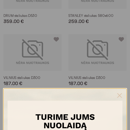
DRUM staliukas D530
STANLEY staliukas 580x600
359.00 €
259.00 €
VILNIUS staliukas D300
VILNIUS staliukas D300
187.00 €
187.00 €
+4
+4
TURIME JUMS
NUOLAIDĄ