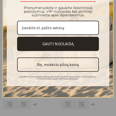
Prenumeruokite ir gaukite išskirtinius
pasiūlymus, VIP nuolaidas bei pirmieji
sužinokite apie išpardavimus.
VILNIUS staliukas D300
VILNIUS staliukas D300
187.00 €
187.00 €
+4
+4
GAUTI NUOLAIDĄ
Ne, mokėsiu pilną kainą
Įvesdami savo el.pašto adresą sutinkate gauti Magrės baldai naujienlaiškius.
Prenumeratos galite bet kada atsisakyti.
GRAND staliukas D440
GRAND staliukas D440
346.00 €
346.00 €
+5
+5