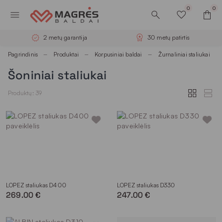
0
0
2 metų garantija
30 metų patirtis
Pagrindinis
Produktai
Korpusiniai baldai
Žurnaliniai staliukai
Šoniniai staliukai
Produktų: 39
LOPEZ staliukas D400
LOPEZ staliukas D330
269.00 €
247.00 €