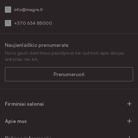
info@magre.lt
+370 634 85000
Naujienlaiškio prenumerata
Noriu gauti išskirtinius pasiūlymus bei sužinoti apie akcijas
anksčiau nei kiti.
Prenumeruoti
Firminiai salonai
Firminiai baldų salonai Vilniuje
Apie mus
Firminiai baldų salonai Kaune
Apie mus
Firminiai salonai Klaipėdoje