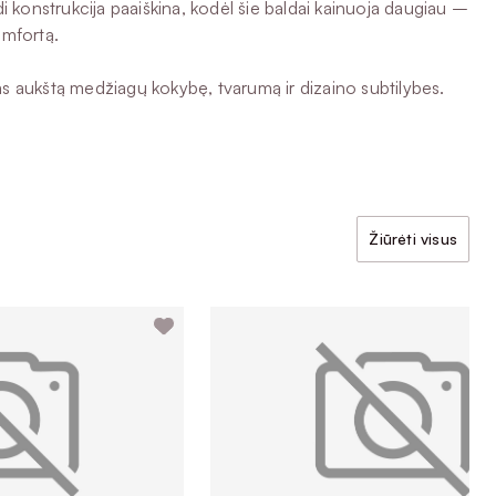
idi konstrukcija paaiškina, kodėl šie baldai kainuoja daugiau –
omfortą.
iems aukštą medžiagų kokybę, tvarumą ir dizaino subtilybes.
Žiūrėti visus