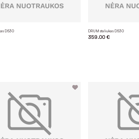
kas D530
DRUM staliukas D530
€
359.00 €