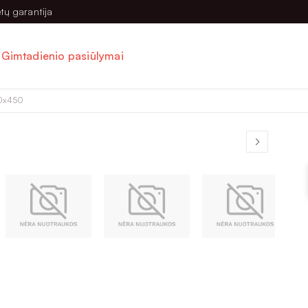
tų garantija
Gimtadienio pasiūlymai
0x450