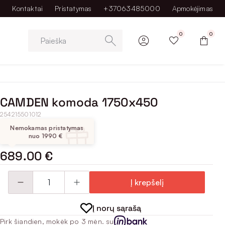
Kontaktai
Pristatymas
+37063485000
Apmokėjimas
0
0
Paieška
CAMDEN komoda 1750x450
254215501012
Nemokamas pristatymas
nuo 1990 €
689.00 €
Į krepšelį
Į norų sąrašą
Pirk šiandien, mokėk po 3 mėn. su