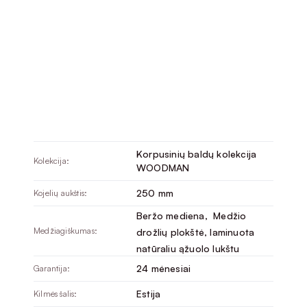
Korpusinių baldų kolekcija
Kolekcija:
WOODMAN
250 mm
Kojelių aukštis:
Beržo mediena
, 
Medžio
Medžiagiškumas:
drožlių plokštė, laminuota
natūraliu ąžuolo lukštu
24 mėnesiai
Garantija:
Estija
Kilmės šalis: