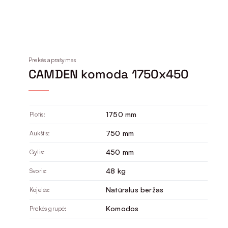
Prekės aprašymas
CAMDEN komoda 1750x450
1750 mm
Plotis:
750 mm
Aukštis:
450 mm
Gylis:
48 kg
Svoris:
Natūralus beržas
Kojelės:
Komodos
Prekės grupė: