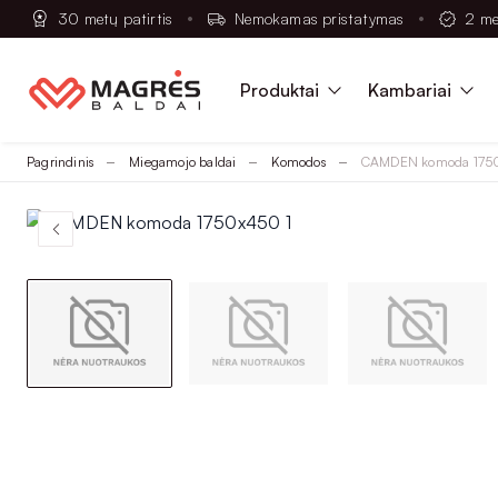
30 metų patirtis
Nemokamas pristatymas
2 me
Produktai
Kambariai
Pagrindinis
Miegamojo baldai
Komodos
CAMDEN komoda 175