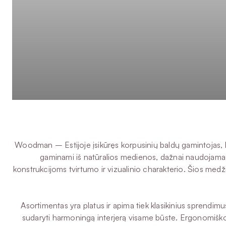
Woodman – Estijoje įsikūręs korpusinių baldų gamintojas, ku
gaminami iš natūralios medienos, dažnai naudojamas
konstrukcijoms tvirtumo ir vizualinio charakterio. Šios med
Asortimentas yra platus ir apima tiek klasikinius sprendim
sudaryti harmoningą interjerą visame būste. Ergonomiškos