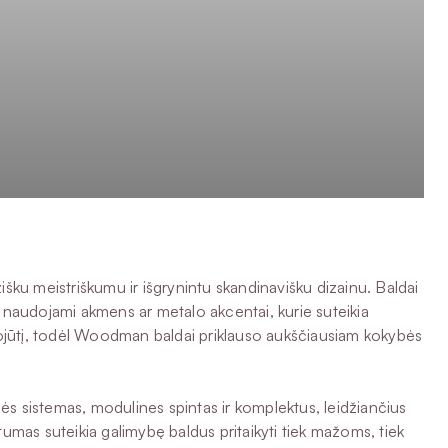
šku meistriškumu ir išgrynintu skandinavišku dizainu. Baldai
naudojami akmens ar metalo akcentai, kurie suteikia
 pojūtį, todėl Woodman baldai priklauso aukščiausiam kokybės
nės sistemas, modulines spintas ir komplektus, leidžiančius
mas suteikia galimybę baldus pritaikyti tiek mažoms, tiek