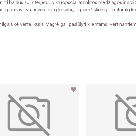
inti baldus su interjeru, o kruopščiai atrinktos medžiagos ir sol
nas gaminys yra investicija į kokybę, ilgaamžiškumą ir natūralų k
ilgalaikė vertė, kurią Magrė gali pasiūlyti klientams, vertinant