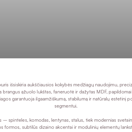
ris išsiskiria aukščiausios kokybės medžiagų naudojimu, precizi
 brangus ąžuolo lukštas, faneruotė ir dažytas MDF, papildomai 
žiagos garantuoja ilgaamžiškumą, stabilumą ir natūralų estetinį
segmentui.
us – spinteles, komodas, lentynas, stalus, tiek modernias svetai
 formos, subtilūs dizaino akcentai ir modulinių elementų lankstu