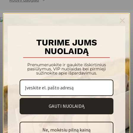
satino apdaila sukuria subtilų švelnumo efektą bei
jaukumo jausmą Jūsų namuose. MANZA audiniai lengvai
valosi naudojant tik vandenį ir kempinėlę, nesugeria
drėgmės, tai leis Jums ilgus metus džiaugtis gražiu baldu.
Bouclé tipo audinys
Vienspalvis audinys
TURIME JUMS
Pliušinis audinys
Gerai valosi
NUOLAIDĄ
Atsparesnis vandens įsigėrimui
Prenumeruokite ir gaukite išskirtinius
142 cm
Plotis (cm)
pasiūlymus, VIP nuolaidas bei pirmieji
sužinokite apie išpardavimus.
650 g
Svoris (g/m²)
100 % poliesteris
Sudėtis
40 000
Martindeilo ciklai
GAUTI NUOLAIDĄ
5
Atsparumas šviesai
4
Pilingas
Ne, mokėsiu pilną kainą
Plovimas rankomis
Plovimas