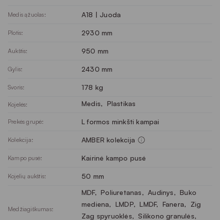
A18 | Juoda
Medis ąžuolas:
2930 mm
Plotis:
950 mm
Aukštis:
2430 mm
Gylis:
178 kg
Svoris:
Medis
, 
Plastikas
Kojelės:
L formos minkšti kampai
Prekės grupė:
AMBER kolekcija
Kolekcija:
Kairinė kampo pusė
Kampo pusė:
50 mm
Kojelių aukštis:
MDF
, 
Poliuretanas
, 
Audinys
, 
Buko
mediena
, 
LMDP
, 
LMDF
, 
Fanera
, 
Zig
Medžiagiškumas:
Zag spyruoklės
, 
Silikono granulės
, 