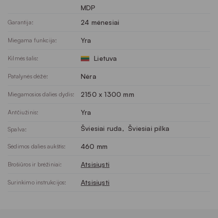
MDP
24 mėnesiai
Garantija:
Yra
Miegama funkcija:
Lietuva
Kilmės šalis:
Nėra
Patalynės dėžė:
2150 x 1300 mm
Miegamosios dalies dydis:
Yra
Antčiužinis:
Šviesiai ruda
, 
Šviesiai pilka
Spalva:
460 mm
Sėdimos dalies aukštis:
Atsisiųsti
Brošiūros ir brėžiniai:
Atsisiųsti
Surinkimo instrukcijos: