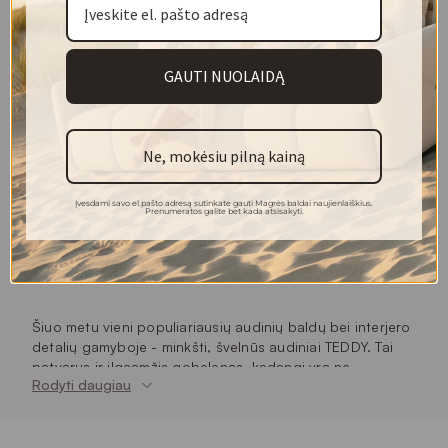
GAUTI NUOLAIDĄ
Ne, mokėsiu pilną kainą
Įvesdami savo el.pašto adresą sutinkate gauti Magrės baldai naujienlaiškius.
Prenumeratos galite bet kada atsisakyti.
TEDDY | 20 | Smėlinė
Audinio kolekcija:
TEDDY
Šiuo metu vieni populiariausių audinių baldų bei interjero
detalių gamyboje - minkšti, švelnūs audiniai TEDDY. Tai
patvarus ir ilgaamžis gobelenas, kadangi yra ne
Rodyti daugiau
atspausdintas ir klijuotas, o austas iš sintetinių siūlų.
Audinio pliušinė tekstūra tikrai suteiks jaukumo ir šilumos
bet kokiam interjerui. TEDDY kolekcijos audiniai puikiai
tinka baldų gamyboje, dekoro elementų siuvimui, tiek