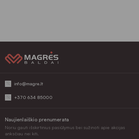
info@magre.lt
+370 634 85000
Naujienlaiškio prenumerata
Noriu gauti išskirtinius pasiūlymus bei sužinoti apie akcijas
anksčiau nei kiti.