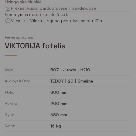
Lizingo skaičiuoklė
Prekės likučiai parduotuvėse ir sandėliuose
Pristatymas nuo 3 k.d. iki 6 k.d.
Vilniuje ir Vilniaus rajone pristatysime per 72h
Prekės aprašymas
VIKTORIJA fotelis
B07 | Juoda | H210
Koja:
TEDDY | 20 | Smėlinė
Audinys ir Oda:
800 mm
Plotis:
900 mm
Aukštis:
680 mm
Gylis:
16 kg
Svoris: