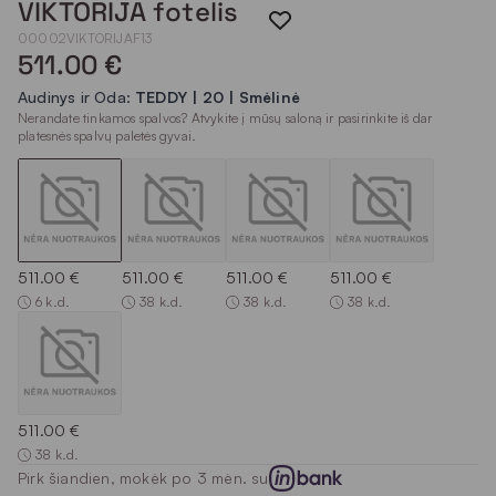
VIKTORIJA fotelis
00002VIKTORIJAF13
511.00 €
Audinys ir Oda:
TEDDY | 20 | Smėlinė
Nerandate tinkamos spalvos? Atvykite į mūsų saloną ir pasirinkite iš dar
platesnės spalvų paletės gyvai.
511.00 €
511.00 €
511.00 €
511.00 €
6 k.d.
38 k.d.
38 k.d.
38 k.d.
511.00 €
38 k.d.
Pirk šiandien, mokėk po 3 mėn. su