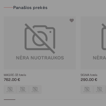
stambiems, tiek smulkiems baldams.
Panašios prekės
Boucle tipo audinys;
Pliušinis audinys;
Vienspalvis audinys;
142
Plotis (cm)
530
Svoris (g/m²)
100 % poliesteris
Sudėtis
100 000
Martindeilo ciklai
5
Atsparumas šviesai
MAGRĖ-33 fotelis
SIGMA fotelis
4
Pilingas
762.00 €
290.00 €
40 °
Plovimas