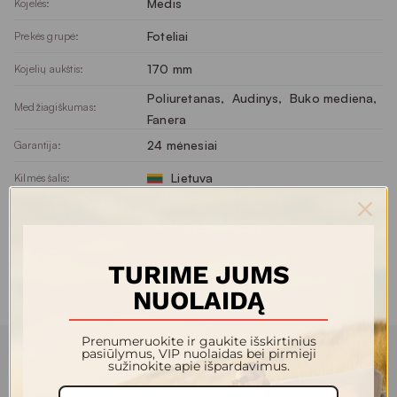
Medis
Kojelės:
Foteliai
Prekės grupė:
170 mm
Kojelių aukštis:
Poliuretanas
, 
Audinys
, 
Buko mediena
, 
Medžiagiškumas:
Fanera
24 mėnesiai
Garantija:
Lietuva
Kilmės šalis:
Smėlinė
Spalva:
Atsisiųsti
Brošiūros ir brėžiniai:
TURIME JUMS
Atsisiųsti
Surinkimo instrukcijos:
NUOLAIDĄ
Prenumeruokite ir gaukite išskirtinius
pasiūlymus, VIP nuolaidas bei pirmieji
sužinokite apie išpardavimus.