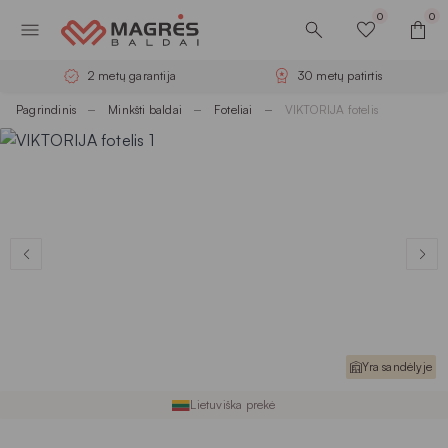
0
0
2 metų garantija
30 metų patirtis
Pagrindinis
Minkšti baldai
Foteliai
VIKTORIJA fotelis
Yra sandėlyje
Lietuviška prekė