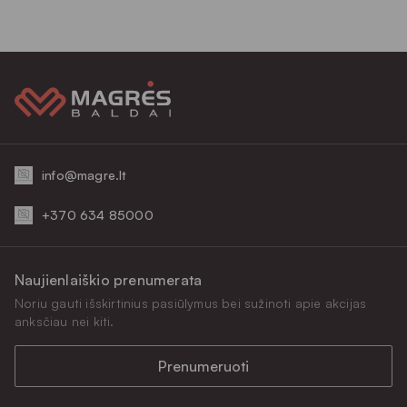
info@magre.lt
+370 634 85000
Naujienlaiškio prenumerata
Noriu gauti išskirtinius pasiūlymus bei sužinoti apie akcijas
anksčiau nei kiti.
Prenumeruoti