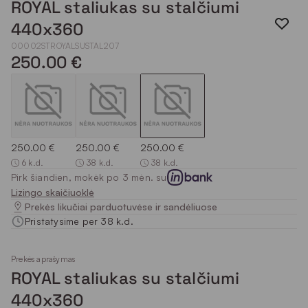
ROYAL staliukas su stalčiumi
440x360
00002STROYALSUSTAL207
250.00 €
250.00 €
250.00 €
250.00 €
6 k.d.
38 k.d.
38 k.d.
Pirk šiandien, mokėk po 3 mėn. su
Lizingo skaičiuoklė
Prekės likučiai parduotuvėse ir sandėliuose
Pristatysime per 38 k.d.
Prekės aprašymas
ROYAL staliukas su stalčiumi
440x360