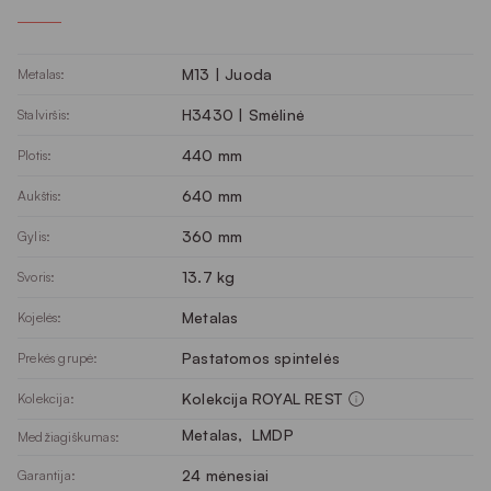
M13 | Juoda
Metalas:
H3430 | Smėlinė
Stalviršis:
440 mm
Plotis:
640 mm
Aukštis:
360 mm
Gylis:
13.7 kg
Svoris:
Metalas
Kojelės:
Pastatomos spintelės
Prekės grupė:
Kolekcija ROYAL REST
Kolekcija:
Metalas
, 
LMDP
Medžiagiškumas:
24 mėnesiai
Garantija: