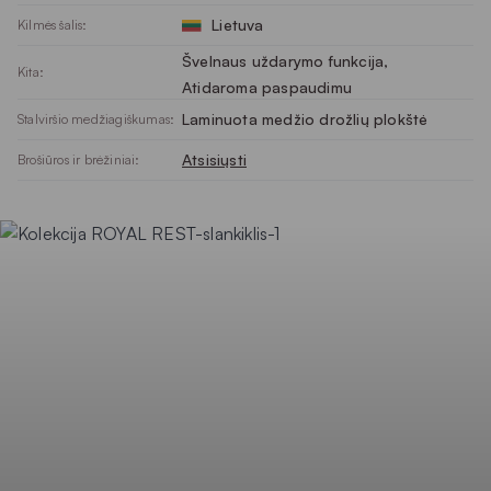
Lietuva
Kilmės šalis:
Švelnaus uždarymo funkcija
, 
Kita:
Atidaroma paspaudimu
Laminuota medžio drožlių plokštė
Stalviršio medžiagiškumas:
Atsisiųsti
Brošiūros ir brėžiniai: