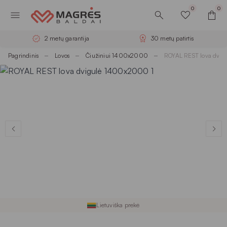
0
0
2 metų garantija
30 metų patirtis
Pagrindinis
Lovos
Čiužiniui 1400x2000
ROYAL REST lova dvi
Lietuviška prekė