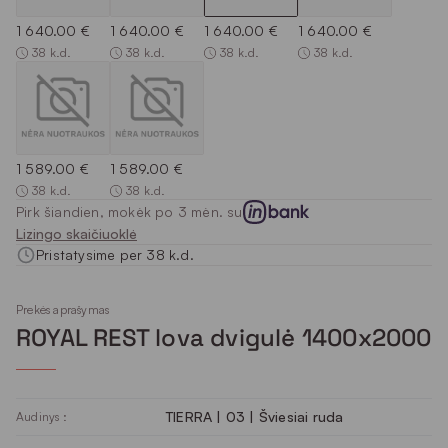
1 640.00 €
1 640.00 €
1 640.00 €
1 640.00 €
38 k.d.
38 k.d.
38 k.d.
38 k.d.
1 589.00 €
1 589.00 €
38 k.d.
38 k.d.
Pirk šiandien, mokėk po 3 mėn. su
Lizingo skaičiuoklė
Pristatysime per 38 k.d.
Prekės aprašymas
ROYAL REST lova dvigulė 1400x2000
TIERRA | 03 | Šviesiai ruda
Audinys :