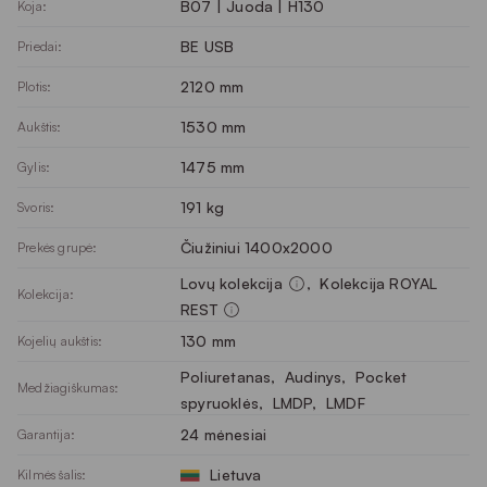
B07 | Juoda | H130
Koja:
BE USB
Priedai:
2120 mm
Plotis:
1530 mm
Aukštis:
1475 mm
Gylis:
191 kg
Svoris:
Čiužiniui 1400x2000
Prekės grupė:
Lovų kolekcija
, 
Kolekcija ROYAL
Kolekcija:
REST
130 mm
Kojelių aukštis:
Poliuretanas
, 
Audinys
, 
Pocket
Medžiagiškumas:
spyruoklės
, 
LMDP
, 
LMDF
24 mėnesiai
Garantija:
Lietuva
Kilmės šalis: