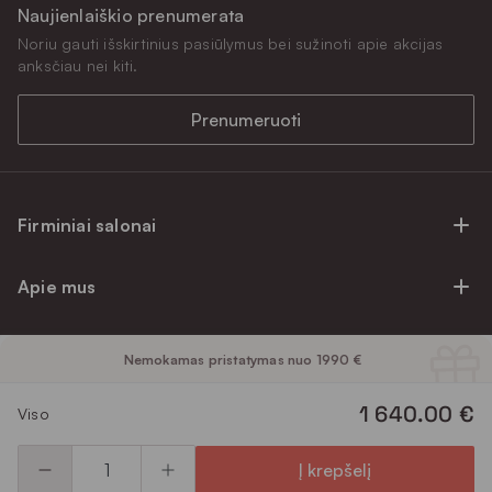
Naujienlaiškio prenumerata
Noriu gauti išskirtinius pasiūlymus bei sužinoti apie akcijas
anksčiau nei kiti.
Prenumeruoti
Firminiai salonai
Firminiai baldų salonai Vilniuje
Apie mus
Firminiai baldų salonai Kaune
Apie mus
Firminiai salonai Klaipėdoje
Pirkimo informacija
Nemokamas pristatymas nuo 1990 €
Karjera
Firminiai baldų salonai Alytuje
Privatumo politika
Atsiliepimai
Prekių priežiūra ir garantija
1 640.00 €
Viso
Prekių atsiėmimo punktai
Pirkimo sąlygos
Parama
Garantinio aptarnavimo užklausa
Apmokėjimo sąlygos
Į krepšelį
Kontaktai
Baldo kokybės priežiūros vadovas