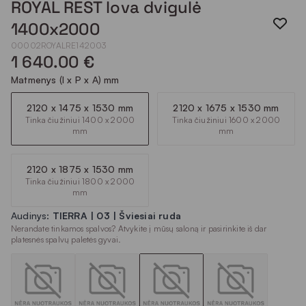
ROYAL REST lova dvigulė
1400x2000
00002ROYALRE142003
1 640.00 €
Matmenys (I x P x A) mm
2120 x 1475 x 1530 mm
2120 x 1675 x 1530 mm
Tinka čiužiniui 1400 x 2000
Tinka čiužiniui 1600 x 2000
mm
mm
2120 x 1875 x 1530 mm
Tinka čiužiniui 1800 x 2000
mm
Audinys:
TIERRA | 03 | Šviesiai ruda
Nerandate tinkamos spalvos? Atvykite į mūsų saloną ir pasirinkite iš dar
platesnės spalvų paletės gyvai.