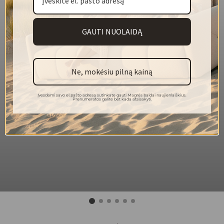
Pliušinis audinys
Sudėtyje yra perdirbto pluošto
GAUTI NUOLAIDĄ
VIRUS PROTECT technologija
Atsparesnis ugniai
Atsparesnis vandens įsigėrimui
Vienspalvis audinys
Ne, mokėsiu pilną kainą
140
Plotis (cm)
Įvesdami savo el.pašto adresą sutinkate gauti Magrės baldai naujienlaiškius.
Prenumeratos galite bet kada atsisakyti.
581
Svoris (g/m²)
59 % perdirbtas poliesteris, 41 %
Sudėtis
poliesteris
Martindeilo
100 000
ciklai
Atsparumas
4/5
šviesai
5
Pilingas
30 °C
Plovimas