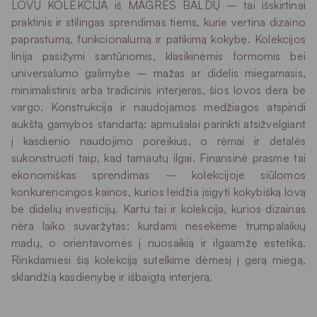
LOVŲ KOLEKCIJA iš MAGRĖS BALDŲ – tai išskirtinai
praktinis ir stilingas sprendimas tiems, kurie vertina dizaino
paprastumą, funkcionalumą ir patikimą kokybę. Kolekcijos
linija pasižymi santūriomis, klasikinėmis formomis bei
universalumo galimybe – mažas ar didelis miegamasis,
minimalistinis arba tradicinis interjeras, šios lovos dera be
vargo. Konstrukcija ir naudojamos medžiagos atspindi
aukštą gamybos standartą: apmušalai parinkti atsižvelgiant
į kasdienio naudojimo poreikius, o rėmai ir detalės
sukonstruoti taip, kad tarnautų ilgai. Finansinė prasme tai
ekonomiškas sprendimas – kolekcijoje siūlomos
konkurencingos kainos, kurios leidžia įsigyti kokybišką lovą
be didelių investicijų. Kartu tai ir kolekcija, kurios dizainas
nėra laiko suvaržytas: kurdami nesekėme trumpalaikių
madų, o orientavomės į nuosaikią ir ilgaamžę estetiką.
Rinkdamiesi šią kolekciją sutelkime dėmesį į gerą miegą,
sklandžią kasdienybę ir išbaigtą interjerą.