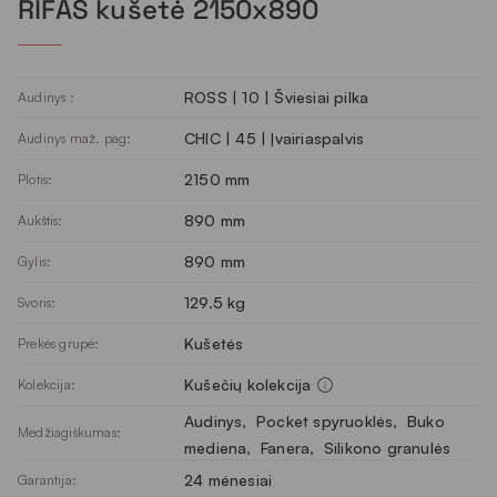
RIFAS kušetė 2150x890
ROSS | 10 | Šviesiai pilka
Audinys :
CHIC | 45 | Įvairiaspalvis
Audinys maž. pag:
2150 mm
Plotis:
890 mm
Aukštis:
890 mm
Gylis:
129.5 kg
Svoris:
Kušetės
Prekės grupė:
Kušečių kolekcija
Kolekcija:
Audinys
, 
Pocket spyruoklės
, 
Buko
Medžiagiškumas:
mediena
, 
Fanera
, 
Silikono granulės
24 mėnesiai
Garantija: