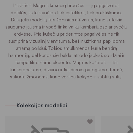
Išskirtinis Magrės kušečių bruožas – jų apgalvotos
detalės, suteikiančios tiek estetikos, tiek praktiškumo.
Daugelis modelių turi šoninius atitvarus, kurie suteikia
saugumo jausmą ir ypač tinka vaikų kambariuose ar svečių
erdvėse. Prie kušečių priderintos pagalvėlės ne tik
sustiprina vizualinį vientisumą, bet ir užtikrina papildomą
atramą poilsiui. Tokios smulkmenos kuria bendrą
harmoniją, dėl kurios šie baldai atrodo jaukiai, solidžiai ir
tampa tikru namų akcentu. Magrės kušetės – tai
funkcionalumo, dizaino ir kasdienio patogumo dermė,
sukurta žmonėms, kurie vertina kokybę ir subtilų stilių.
Kolekcijos modeliai