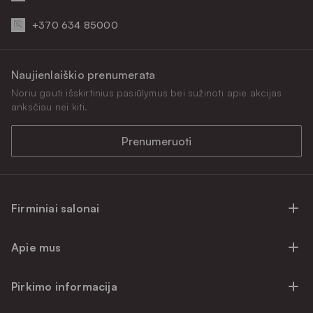
+370 634 85000
Naujienlaiškio prenumerata
Noriu gauti išskirtinius pasiūlymus bei sužinoti apie akcijas
anksčiau nei kiti.
Prenumeruoti
Firminiai salonai
Firminiai baldų salonai Vilniuje
Apie mus
Firminiai baldų salonai Kaune
Apie mus
Firminiai salonai Klaipėdoje
Pirkimo informacija
Karjera
Firminiai baldų salonai Alytuje
Privatumo politika