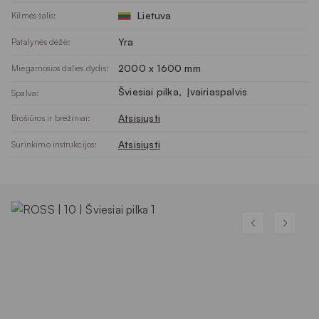
Lietuva
Kilmės šalis:
Yra
Patalynės dėžė:
2000 x 1600 mm
Miegamosios dalies dydis:
Šviesiai pilka
, 
Įvairiaspalvis
Spalva:
Atsisiųsti
Brošiūros ir brėžiniai:
Atsisiųsti
Surinkimo instrukcijos: