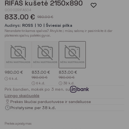
RIFAS kušetė 2150x890
00002RIFAS04
833.00 €
980.00 €
Audinys:
ROSS | 10 | Šviesiai pilka
Nerandate tinkamos spalvos? Atvykite į mūsų saloną ir pasirinkite iš dar
platesnės spalvų paletės gyvai.
980.00 €
833.00 €
833.00 €
980.00 €
980.00 €
6 k.d.
6 k.d.
38 k.d.
Pirk šiandien, mokėk po 3 mėn. su
Lizingo skaičiuoklė
Prekės likučiai parduotuvėse ir sandėliuose
Pristatysime per 38 k.d.
Prekės aprašymas