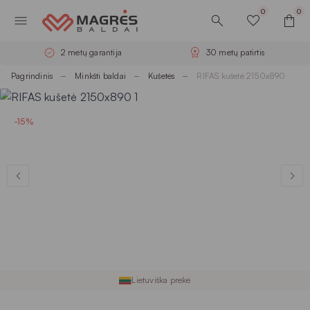
0
0
2 metų garantija
30 metų patirtis
Pagrindinis
Minkšti baldai
Kušetės
RIFAS kušetė 2150x890
-15%
Lietuviška prekė