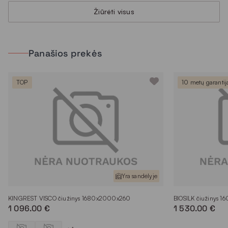
Žiūrėti visus
Panašios prekės
TOP
10 metų garantij
Yra sandėlyje
KINGREST VISCO čiužinys 1680x2000x260
BIOSILK čiužinys 
1 096.00 €
1 530.00 €