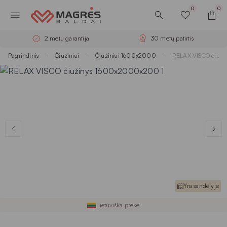
0
0
2 metų garantija
30 metų patirtis
Pagrindinis
Čiužiniai
Čiužiniai 1600x2000
RELAX VISCO čiuž
Yra sandėlyje
Lietuviška prekė