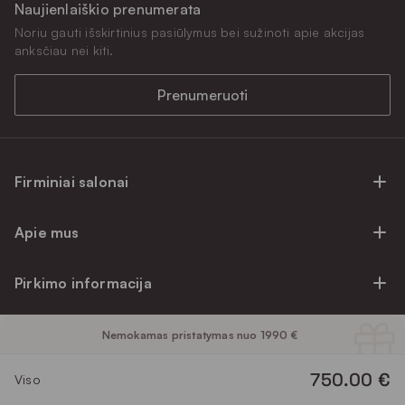
Naujienlaiškio prenumerata
Noriu gauti išskirtinius pasiūlymus bei sužinoti apie akcijas
anksčiau nei kiti.
Prenumeruoti
Firminiai salonai
Firminiai baldų salonai Vilniuje
Apie mus
Firminiai baldų salonai Kaune
Apie mus
Firminiai salonai Klaipėdoje
Pirkimo informacija
Karjera
Firminiai baldų salonai Alytuje
Privatumo politika
Atsiliepimai
Prekių priežiūra ir garantija
Nemokamas pristatymas nuo 1990 €
Prekių atsiėmimo punktai
Pirkimo sąlygos
Parama
Garantinio aptarnavimo užklausa
750.00 €
Apmokėjimo sąlygos
Viso
Kontaktai
Baldo kokybės priežiūros vadovas