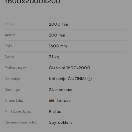
1600x2000x200
2000 mm
Plotis:
200 mm
Aukštis:
1600 mm
Gylis:
31 kg
Svoris:
Čiužiniai 1600x2000
Prekės grupė:
Kolekcija ČIUŽINIAI
Kolekcija:
24 mėnesiai
Garantija:
Lietuva
Kilmės šalis:
Kietas
Minkštumo lygis:
Spyruoklinis
Čiužinio branduolys: