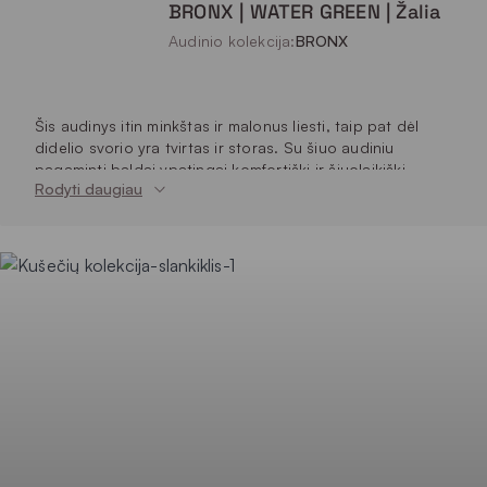
BRONX | WATER GREEN | Žalia
Audinio kolekcija:
BRONX
Šis audinys itin minkštas ir malonus liesti, taip pat dėl
didelio svorio yra tvirtas ir storas. Su šiuo audiniu
pagaminti baldai ypatingai komfortiški ir šiuolaikiški.
Rodyti daugiau
140
Plotis (cm)
615
Svoris (g/m²)
100% PES (poliesteris)
Sudėtis
90 000
Martindeilo ciklai
5
Atsparumas šviesai
5
Pilingas
30 °C
Plovimas