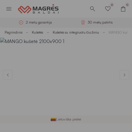
0
0
2 metų garantija
30 metų patirtis
Pagrindinis
Kušetės
Kušetės su integruotu čiužiniu
MANGO kušet
Lietuviška prekė