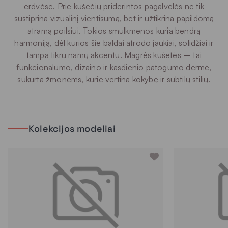
erdvėse. Prie kušečių priderintos pagalvėlės ne tik
sustiprina vizualinį vientisumą, bet ir užtikrina papildomą
atramą poilsiui. Tokios smulkmenos kuria bendrą
harmoniją, dėl kurios šie baldai atrodo jaukiai, solidžiai ir
tampa tikru namų akcentu. Magrės kušetės – tai
funkcionalumo, dizaino ir kasdienio patogumo dermė,
sukurta žmonėms, kurie vertina kokybę ir subtilų stilių.
Kolekcijos modeliai