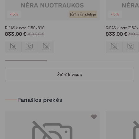
-15%
Yra sandėlyje
-15%
RIFAS kušetė 2150x890
RIFAS kušetė 2150
833.00 €
833.00 €
980.00 €
980.0
Žiūrėti visus
Panašios prekės