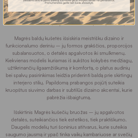
poilsio vieta, tiek kaip patogi lova svečiams ar vaikų
Įvesdami savo el.pašto adresą sutinkate gauti Magrės baldai naujienlaiškius.
Prenumeratos galite bet kada atsisakyti.
kambariui. Daugelis modelių turi integruotą talpią
daiktadėžę, leidžiančią patogiai laikyti patalynę ar
sezoninius daiktus, taip išlaikant namų švarą ir tvarką.
Magrės baldų kušetės išsiskiria meistrišku dizaino ir
funkcionalumo deriniu – jų formos grakščios, proporcijos
subalansuotos, o detalės apgalvotos iki smulkmenų.
Kiekvienas modelis kuriamas iš aukštos kokybės medžiagų,
užtikrinančių ilgaamžiškumą ir komfortą, o platus audinių
bei spalvų pasirinkimas leidžia priderinti baldą prie skirtingų
interjero stilių. Papildomą prabangos pojūtį suteikia
kruopštus siuvimo darbas ir subtilūs dizaino akcentai, kurie
pabrėžia išbaigtumą.
Išskirtinis Magrės kušečių bruožas – jų apgalvotos
detalės, suteikiančios tiek estetikos, tiek praktiškumo.
Daugelis modelių turi šoninius atitvarus, kurie suteikia
saugumo jausmą ir ypač tinka vaikų kambariuose ar svečių