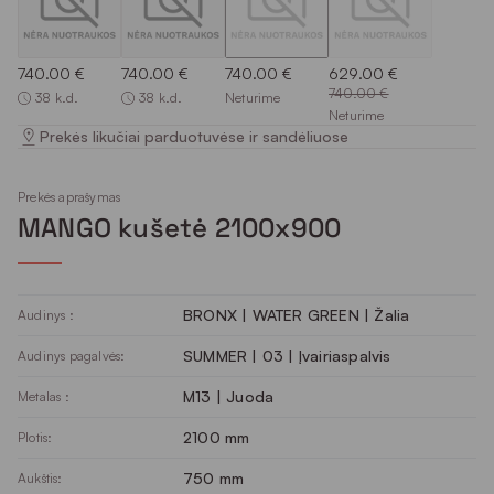
740.00 €
740.00 €
740.00 €
629.00 €
740.00 €
38 k.d.
38 k.d.
Neturime
Neturime
Prekės likučiai parduotuvėse ir sandėliuose
Prekės aprašymas
MANGO kušetė 2100x900
BRONX | WATER GREEN | Žalia
Audinys :
SUMMER | 03 | Įvairiaspalvis
Audinys pagalvės:
M13 | Juoda
Metalas :
2100 mm
Plotis:
750 mm
Aukštis: