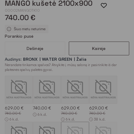
MANGO kušetė 2100x900
00002MANGOTK10
740.00 €
Šiuo metu neturime
Porankio pusė
Dešinėje
Kairėje
Audinys:
BRONX | WATER GREEN | Žalia
Nerandate tinkamos spalvos? Atvykite į mūsų saloną ir pasirinkite iš dar
platesnės spalvų paletės gyvai.
629.00 €
740.00 €
629.00 €
629.00 €
740.00 €
740.00 €
740.00 €
6 k.d.
6 k.d.
6 k.d.
38 k.d.