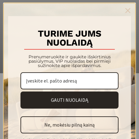
TURIME JUMS
NUOLAIDĄ
Prenumeruokite ir gaukite išskirtinius
pasiūlymus, VIP nuolaidas bei pirmieji
sužinokite apie išpardavimus.
Kušetės – tai universalus baldas, jungiantis patogumą,
GAUTI NUOLAIDĄ
stilių ir praktiškumą. Jos puikiai tinka tiek mažesnėms
erdvėms, kur kiekvienas kvadratinis metras svarbus, tiek
erdviems interjerams, kuriuose siekiama išlaikyti tvarką ir
Ne, mokėsiu pilną kainą
vizualinę pusiausvyrą. Dėl lengvai transformuojamos
konstrukcijos kušetė gali būti naudojama tiek kaip dienos