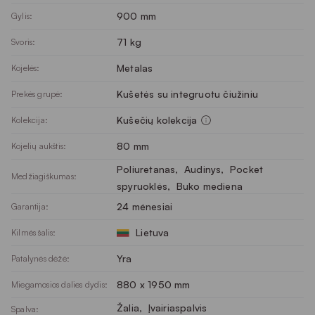
900 mm
Gylis:
71 kg
Svoris:
Metalas
Kojelės:
Kušetės su integruotu čiužiniu
Prekės grupė:
Kušečių kolekcija
Kolekcija:
80 mm
Kojelių aukštis:
Poliuretanas
, 
Audinys
, 
Pocket
Medžiagiškumas:
spyruoklės
, 
Buko mediena
24 mėnesiai
Garantija:
Lietuva
Kilmės šalis:
Yra
Patalynės dėžė:
880 x 1950 mm
Miegamosios dalies dydis:
Žalia
, 
Įvairiaspalvis
Spalva: