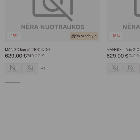
-15%
Yra sandėlyje
-15%
MANGO kušetė 2100x900
MANGO kušetė 21
629.00 €
629.00 €
740.00 €
740.0
+7