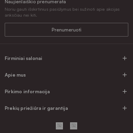
Naujienlaiškio prenumerata
Noriu gauti išskirtinius pasiūlymus bei sužinoti apie akcijas
anksčiau nei kiti.
Prenumeruoti
Firminiai salonai
Firminiai baldų salonai Vilniuje
Apie mus
Firminiai baldų salonai Kaune
Apie mus
Firminiai salonai Klaipėdoje
Pirkimo informacija
Karjera
Firminiai baldų salonai Alytuje
Privatumo politika
Atsiliepimai
Prekių priežiūra ir garantija
Prekių atsiėmimo punktai
Pirkimo sąlygos
Parama
Garantinio aptarnavimo užklausa
Apmokėjimo sąlygos
Kontaktai
Baldo kokybės priežiūros vadovas
Pristatymo sąlygos