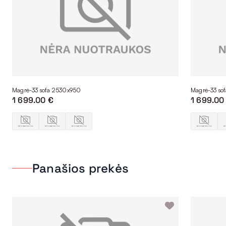
Magrė-33 sofa 2530x950
Magrė-33 so
1 699.00 €
1 699.00
Panašios prekės