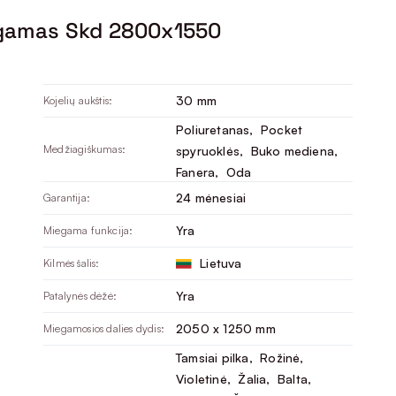
gamas Skd 2800x1550
30 mm
Kojelių aukštis:
Poliuretanas
, 
Pocket
Medžiagiškumas:
spyruoklės
, 
Buko mediena
, 
Fanera
, 
Oda
24 mėnesiai
Garantija:
Yra
Miegama funkcija:
Lietuva
Kilmės šalis:
Yra
Patalynės dėžė:
2050 x 1250 mm
Miegamosios dalies dydis:
Tamsiai pilka
, 
Rožinė
, 
Violetinė
, 
Žalia
, 
Balta
, 