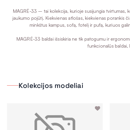
MAGRĖ‑33 – tai kolekcija, kurioje susijungia tvirtumas, kom
jaukumo pojūtį. Kiekvienas atlošas, kiekvienas porankis čia
minkštus kampus, sofą, fotelį ir pufą, kuriuos gal
MAGRĖ‑33 baldai išsiskiria ne tik patogumu ir ergonomika,
funkcionalūs baldai, b
Kolekcijos modeliai