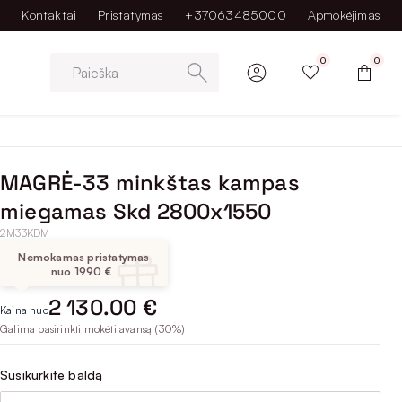
Kontaktai
Pristatymas
+37063485000
Apmokėjimas
0
0
Paieška
MAGRĖ-33 minkštas kampas
miegamas Skd 2800x1550
2M33KDM
Nemokamas pristatymas
nuo 1990 €
2 130.00 €
Kaina nuo
Galima pasirinkti mokėti avansą (30%)
Susikurkite baldą