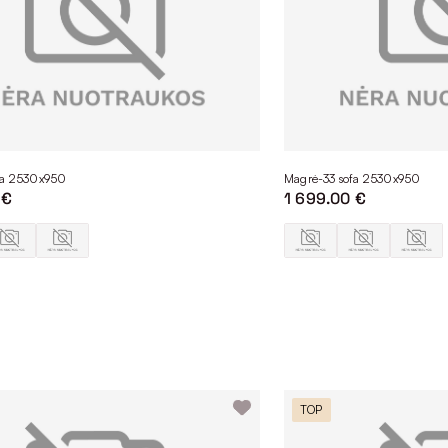
fa 2530x950
Magrė-33 sofa 2530x950
 €
1 699.00 €
TOP