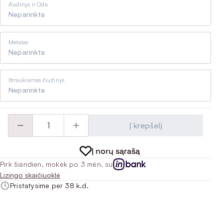
Audinys ir Oda
Neparinkta
Metalas
Neparinkta
Ištraukiamas čiužinys
Neparinkta
Į krepšelį
Į norų sąrašą
Pirk šiandien, mokėk po 3 mėn. su
Lizingo skaičiuoklė
Pristatysime per 38 k.d.