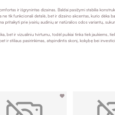
fortas ir išgrynintas dizainas. Baldai pasižymi stabilia konstruk
 ne tik funkcionali detalė, bet ir dizaino akcentas, kurio dėka ba
ima pritaikyti prie įvairių audinių ar natūralios odos variantų, su
 bet ir vizualiniu tvirtumu, todėl puikiai tinka tiek jaukiems, tie
et ir stiliaus pasirinkimas, atspindintis skonį, kokybę bei investicij