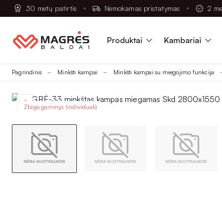
30 metų patirtis
Nemokamas pristatymas
2 me
Produktai
Kambariai
Pagrindinis
Minkšti kampai
Minkšti kampai su miegojimo funkcija
Zbiga gaminys (individuali)