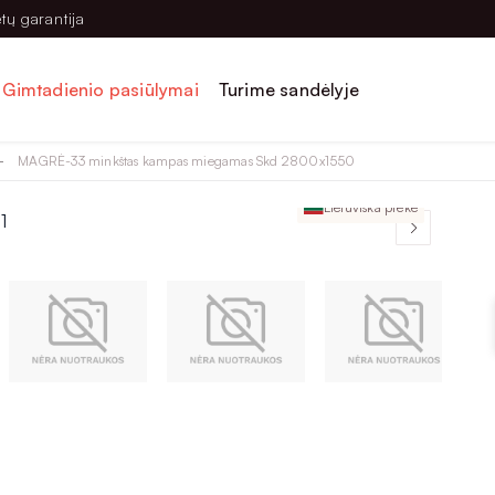
tų garantija
Gimtadienio pasiūlymai
Turime sandėlyje
MAGRĖ-33 minkštas kampas miegamas Skd 2800x1550
Lietuviška prekė