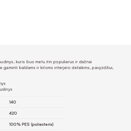
audinys, kuris šiuo metu itin populiarus ir dažnai
e gaminti baldams ir kitoms interjero detalėms, pavyzdžiui,
nys
udinys
140
420
100% PES (poliesteris)