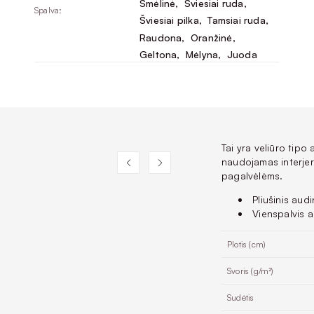
Smėlinė
, 
Šviesiai ruda
, 
Spalva:
Šviesiai pilka
, 
Tamsiai ruda
, 
Raudona
, 
Oranžinė
, 
Geltona
, 
Mėlyna
, 
Juoda
Tai yra veliūro tipo 
naudojamas interjer
pagalvėlėms.
Pliušinis audi
Vienspalvis a
Plotis (cm)
Svoris (g/m²)
Sudėtis