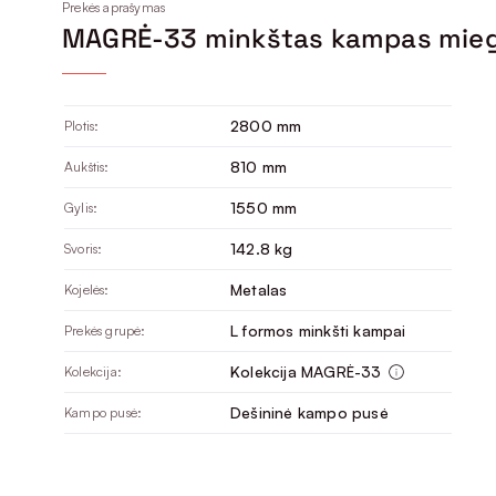
Prekės aprašymas
MAGRĖ-33 minkštas kampas mie
2800 mm
Plotis:
810 mm
Aukštis:
1550 mm
Gylis:
142.8 kg
Svoris:
Metalas
Kojelės:
L formos minkšti kampai
Prekės grupė:
Kolekcija MAGRĖ-33
Kolekcija:
Dešininė kampo pusė
Kampo pusė: