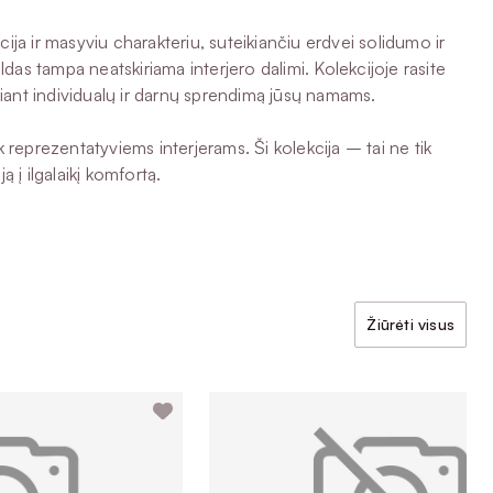
cija ir masyviu charakteriu, suteikiančiu erdvei solidumo ir
ldas tampa neatskiriama interjero dalimi. Kolekcijoje rasite
kuriant individualų ir darnų sprendimą jūsų namams.
k reprezentatyviems interjerams. Ši kolekcija – tai ne tik
ą į ilgalaikį komfortą.
Žiūrėti visus