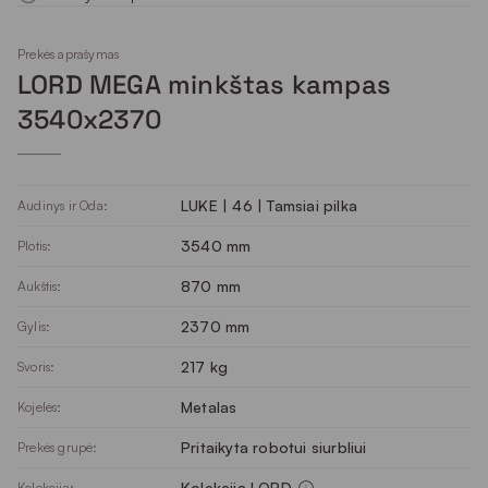
Prekės aprašymas
LORD MEGA minkštas kampas
3540x2370
LUKE | 46 | Tamsiai pilka
Audinys ir Oda:
3540 mm
Plotis:
870 mm
Aukštis:
2370 mm
Gylis:
217 kg
Svoris:
Metalas
Kojelės:
Pritaikyta robotui siurbliui
Prekės grupė:
Kolekcija LORD
Kolekcija: