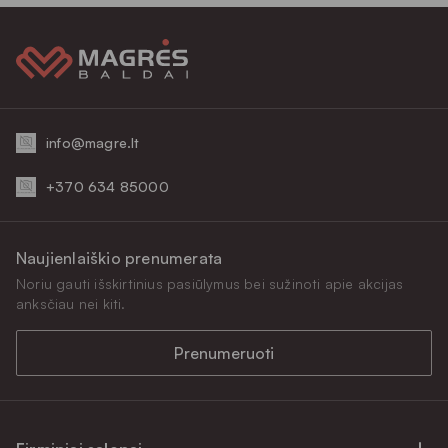
info@magre.lt
+370 634 85000
Naujienlaiškio prenumerata
Noriu gauti išskirtinius pasiūlymus bei sužinoti apie akcijas
anksčiau nei kiti.
Prenumeruoti