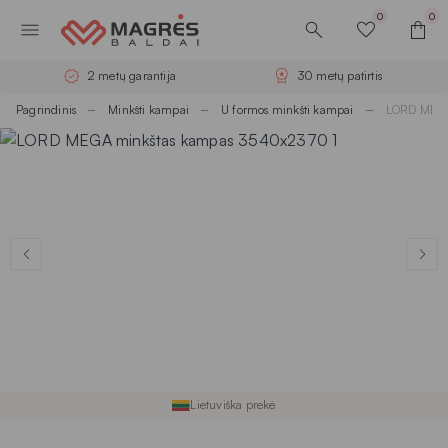
0
0
2 metų garantija
30 metų patirtis
Pagrindinis
Minkšti kampai
U formos minkšti kampai
LORD MEGA
Lietuviška prekė