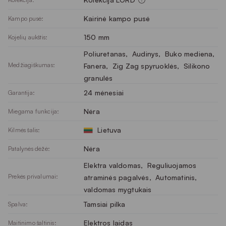
Kairinė kampo pusė
Kampo pusė:
150 mm
Kojelių aukštis:
Poliuretanas
, 
Audinys
, 
Buko mediena
, 
Medžiagiškumas:
Fanera
, 
Zig Zag spyruoklės
, 
Silikono
granulės
24 mėnesiai
Garantija:
Nėra
Miegama funkcija:
Lietuva
Kilmės šalis:
Nėra
Patalynės dėžė:
Elektra valdomas
, 
Reguliuojamos
Prekės privalumai:
atraminės pagalvės
, 
Automatinis,
valdomas mygtukais
Tamsiai pilka
Spalva:
Elektros laidas
Maitinimo šaltinis: