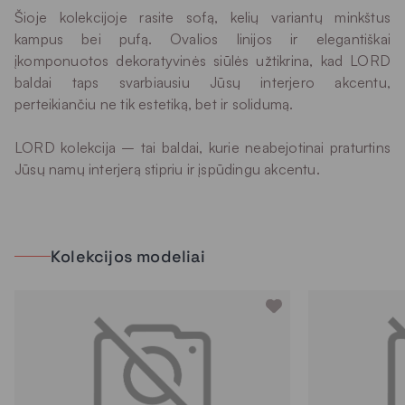
Šioje kolekcijoje rasite sofą, kelių variantų minkštus
kampus bei pufą. Ovalios linijos ir elegantiškai
įkomponuotos dekoratyvinės siūlės užtikrina, kad LORD
baldai taps svarbiausiu Jūsų interjero akcentu,
perteikiančiu ne tik estetiką, bet ir solidumą.
LORD kolekcija – tai baldai, kurie neabejotinai praturtins
Jūsų namų interjerą stipriu ir įspūdingu akcentu.
Kolekcijos modeliai