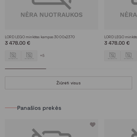
LORD LEGO minkštas kampas 3000x2370
LORD LEGO minkšt
3 478.00 €
3 478.00 €
+5
Žiūrėti visus
Panašios prekės