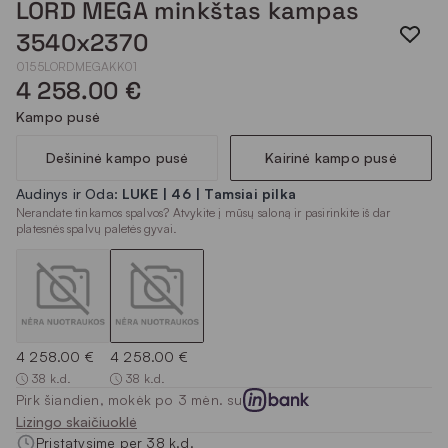
LORD MEGA minkštas kampas
3540x2370
0155LORDMEGAKK01
4 258.00 €
Kampo pusė
Dešininė kampo pusė
Kairinė kampo pusė
Audinys ir Oda:
LUKE | 46 | Tamsiai pilka
Nerandate tinkamos spalvos? Atvykite į mūsų saloną ir pasirinkite iš dar
platesnės spalvų paletės gyvai.
4 258.00 €
4 258.00 €
38 k.d.
38 k.d.
Pirk šiandien, mokėk po 3 mėn. su
Lizingo skaičiuoklė
Pristatysime per 38 k.d.