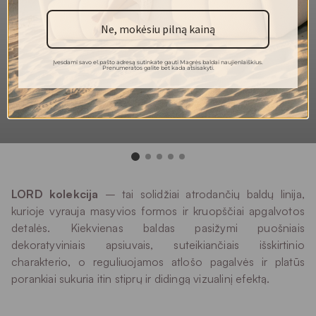
poliesteris
Ne, mokėsiu pilną kainą
Martindeilo
35 000
ciklai
Įvesdami savo el.pašto adresą sutinkate gauti Magrės baldai naujienlaiškius.
Atsparumas
Prenumeratos galite bet kada atsisakyti.
4-5
šviesai
4-5
Pilingas
Plovimas rankomis
Plovimas
LORD kolekcija
– tai solidžiai atrodančių baldų linija,
kurioje vyrauja masyvios formos ir kruopščiai apgalvotos
detalės. Kiekvienas baldas pasižymi puošniais
dekoratyviniais apsiuvais, suteikiančiais išskirtinio
charakterio, o reguliuojamos atlošo pagalvės ir platūs
porankiai sukuria itin stiprų ir didingą vizualinį efektą.