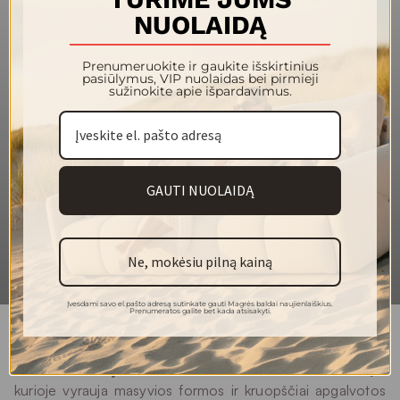
NUOLAIDĄ
140
Plotis (cm)
Prenumeruokite ir gaukite išskirtinius
Svoris
650
pasiūlymus, VIP nuolaidas bei pirmieji
(g/m²)
sužinokite apie išpardavimus.
64%PES 21%PP 6%CO REC 5%PET
Sudėtis
REC 4%OF REC
Martindeilo
35 000
ciklai
GAUTI NUOLAIDĄ
Atsparumas
5/6
šviesai
5
Pilingas
Ne, mokėsiu pilną kainą
Įvesdami savo el.pašto adresą sutinkate gauti Magrės baldai naujienlaiškius.
Prenumeratos galite bet kada atsisakyti.
LORD kolekcija
– tai solidžiai atrodančių baldų linija,
kurioje vyrauja masyvios formos ir kruopščiai apgalvotos