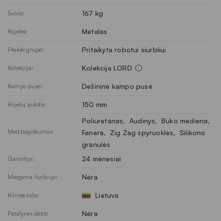
167 kg
Svoris:
Metalas
Kojelės:
Pritaikyta robotui siurbliui
Prekės grupė:
Kolekcija LORD
Kolekcija:
Dešininė kampo pusė
Kampo pusė:
150 mm
Kojelių aukštis:
Poliuretanas
, 
Audinys
, 
Buko mediena
, 
Medžiagiškumas:
Fanera
, 
Zig Zag spyruoklės
, 
Silikono
granulės
24 mėnesiai
Garantija:
Nėra
Miegama funkcija:
Lietuva
Kilmės šalis:
Nėra
Patalynės dėžė: