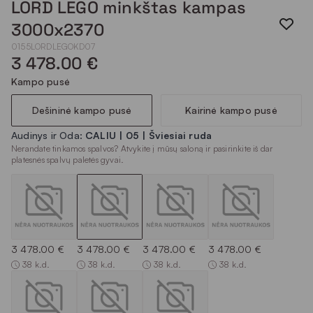
LORD LEGO minkštas kampas
3000x2370
0155LORDLEGOKD07
3 478.00 €
Kampo pusė
Dešininė kampo pusė
Kairinė kampo pusė
Audinys ir Oda:
CALIU | 05 | Šviesiai ruda
Nerandate tinkamos spalvos? Atvykite į mūsų saloną ir pasirinkite iš dar
platesnės spalvų paletės gyvai.
3 478.00 €
3 478.00 €
3 478.00 €
3 478.00 €
38 k.d.
38 k.d.
38 k.d.
38 k.d.