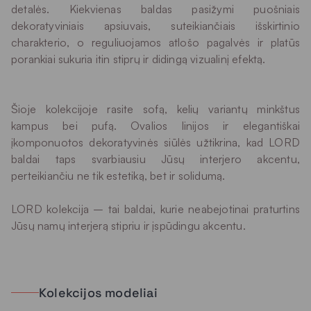
detalės. Kiekvienas baldas pasižymi puošniais
dekoratyviniais apsiuvais, suteikiančiais išskirtinio
charakterio, o reguliuojamos atlošo pagalvės ir platūs
porankiai sukuria itin stiprų ir didingą vizualinį efektą.
Šioje kolekcijoje rasite sofą, kelių variantų minkštus
kampus bei pufą. Ovalios linijos ir elegantiškai
įkomponuotos dekoratyvinės siūlės užtikrina, kad LORD
baldai taps svarbiausiu Jūsų interjero akcentu,
perteikiančiu ne tik estetiką, bet ir solidumą.
LORD kolekcija – tai baldai, kurie neabejotinai praturtins
Jūsų namų interjerą stipriu ir įspūdingu akcentu.
Kolekcijos modeliai