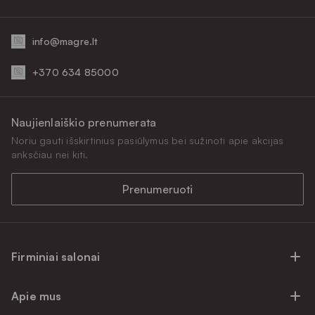
info@magre.lt
+370 634 85000
Naujienlaiškio prenumerata
Noriu gauti išskirtinius pasiūlymus bei sužinoti apie akcijas
anksčiau nei kiti.
Prenumeruoti
Firminiai salonai
Firminiai baldų salonai Vilniuje
Apie mus
Firminiai baldų salonai Kaune