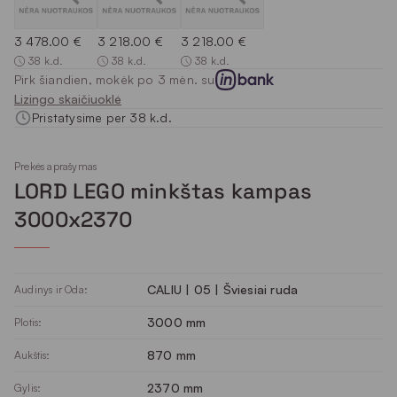
3 478.00 €
3 218.00 €
3 218.00 €
38 k.d.
38 k.d.
38 k.d.
Pirk šiandien, mokėk po 3 mėn. su
Lizingo skaičiuoklė
Pristatysime per 38 k.d.
Prekės aprašymas
LORD LEGO minkštas kampas
3000x2370
CALIU | 05 | Šviesiai ruda
Audinys ir Oda:
3000 mm
Plotis:
870 mm
Aukštis:
2370 mm
Gylis: