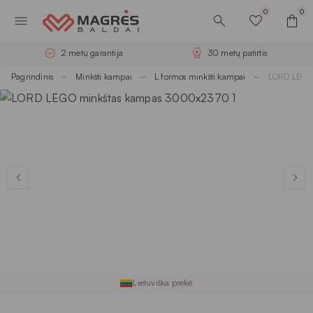
0
0
2 metų garantija
30 metų patirtis
Pagrindinis
Minkšti kampai
L formos minkšti kampai
LORD LEGO
Lietuviška prekė