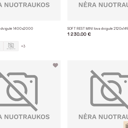
a dvigulė 1400x2000
SOFT REST MINI lova dvigulė 2120x14
1 230.00 €
+3