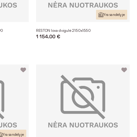
Yra sandėlyje
90
RESTON lova dvigulė 2150x1550
1 154.00 €
Yra sandėlyje