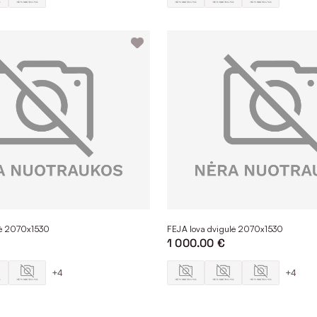
lė 2070x1530
FEJA lova dvigulė 2070x1530
1 000.00 €
+4
+4