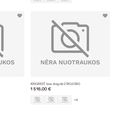
KINGREST lova dvigulė 2180x1580
1 516.00 €
+4