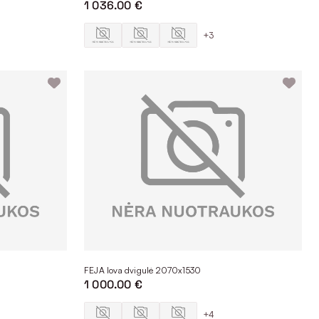
1 036.00 €
+3
FEJA lova dvigulė 2070x1530
1 000.00 €
+4