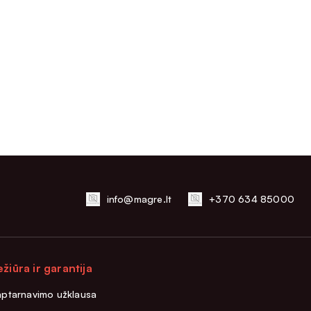
info@magre.lt
+370 634 85000
ežiūra ir garantija
aptarnavimo užklausa