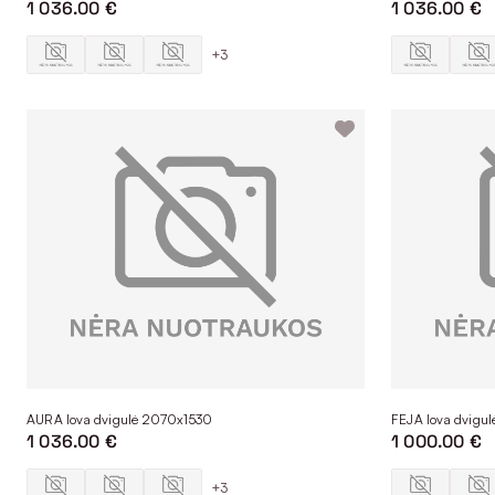
1 036.00 €
1 036.00 €
+3
AURA lova dvigulė 2070x1530
FEJA lova dvigu
1 036.00 €
1 000.00 €
+3