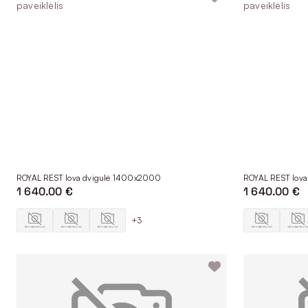
Lietuviškos miegamojo lovos 1400x2000 yra modernios, tvirtos, le
salonuose – be galimybės realiai įvertinti baldų patogumą, čia g
parduodami išsimokėtinai.
ROYAL REST lova dvigulė 1400x2000
ROYAL REST lov
1 640.00 €
1 640.00 €
+3