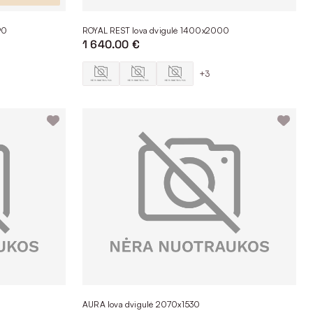
90
ROYAL REST lova dvigulė 1400x2000
1 640.00 €
+3
AURA lova dvigulė 2070x1530