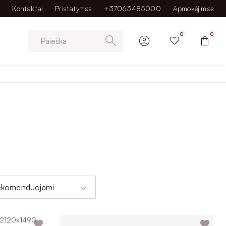
Kontaktai
Pristatymas
+37063485000
Apmokėjimas
0
0
Paieška
udojamos kambario erdvės. 1400x2000 lova idealiai tinka vienam
ekomenduojami
amindami pagal užsakymą mėgausitės preciziška kokybe.
že. Lovas lengvai suderinsite su čiužiniu 1400x2000 iš mūsų