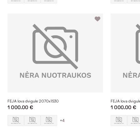
FEJA lova dvigulė 2070x1530
FEJA lova dvigu
1 000.00 €
1 000.00 €
+4