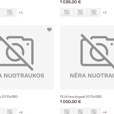
1 036.00 €
+3
+3
lė 2070x1530
FEJA lova dvigulė 2070x1530
1 000.00 €
+4
+4