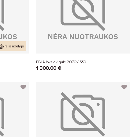
Yra sandėlyje
FEJA lova dvigulė 2070x1530
1 000.00 €