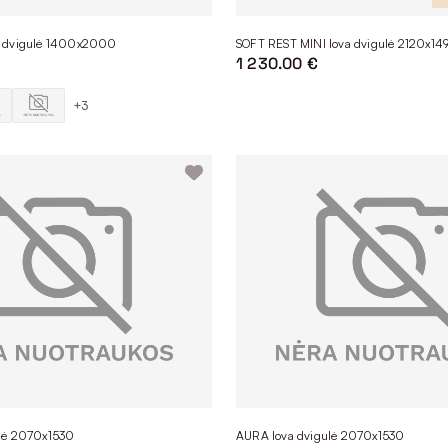
a dvigulė 1400x2000
SOFT REST MINI lova dvigulė 2120x14
1 230.00 €
+3
lė 2070x1530
AURA lova dvigulė 2070x1530