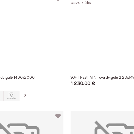
ngvai pritaikomos bet kokio dizaino interjere. Palyginti kainas ir y
alėsite pasinaudoti ir profesionalų konsultacija. Užsukite į salonus
a dvigulė 1400x2000
SOFT REST MINI lova dvigulė 2120x14
1 230.00 €
+3