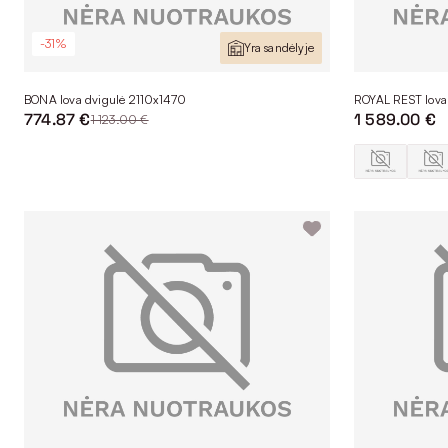
-31%
Yra sandėlyje
BONA lova dvigulė 2110x1470
ROYAL REST lov
774.87 €
1 589.00 €
1 123.00 €