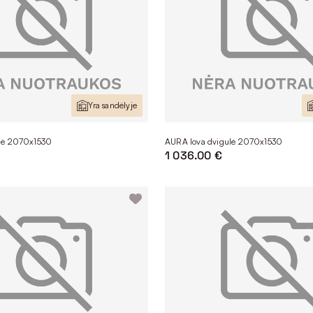
Yra sandėlyje
lė 2070x1530
AURA lova dvigulė 2070x1530
1 036.00 €