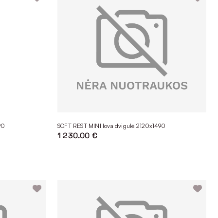
patumus bei užsakyti patogu internetu, bet galite pirkti ir
 Vilniuje, Kaune, Klaipėdoje ar Alytuje. Nemaža dalis modelių
90
SOFT REST MINI lova dvigulė 2120x1490
1 230.00 €