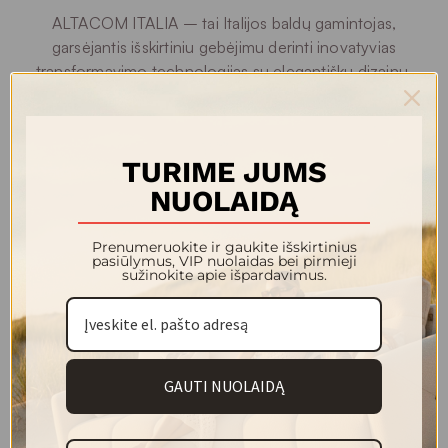
ALTACOM ITALIA – tai Italijos baldų gamintojas,
garsėjantis išskirtiniu gebėjimu derinti inovatyvias
transformavimo technologijas su elegantišku dizainu.
Įsikūrusi Venecijos regione, ši įmonė daugiau nei keturis
dešimtmečius kuria stalus, kurie iš naujo apibrėžia erdvės
panaudojimo galimybes. ALTACOM kolekcijos esmė –
TURIME JUMS
funkcionalumas be kompromisų estetikai: beveik
kiekvienas modelis slepia išmanius mechanizmus,
NUOLAIDĄ
leidžiančius baldus lengvai pritaikyti skirtingoms gyvenimo
situacijoms.
Prenumeruokite ir gaukite išskirtinius
pasiūlymus, VIP nuolaidas bei pirmieji
sužinokite apie išpardavimus.
Populiariausi technologiniai sprendimai iš žemo kavos
staliuko leidžia akimirksniu turėti pilno dydžio valgomojo
stalą (kaip pavyzdžiui CALYPSO ar LEVANTE modeliai).
Tokia konstrukcija puikiai tinka nedidelėms erdvėms ar
studijoms, kur kiekvienas kvadratinis metras turi reikšmę.
GAUTI NUOLAIDĄ
Kita itin populiari inovacija – FAHRENHEIT stalas, turintis
teleskopinį išskleidimo mechanizmą, leidžiantį stalviršį