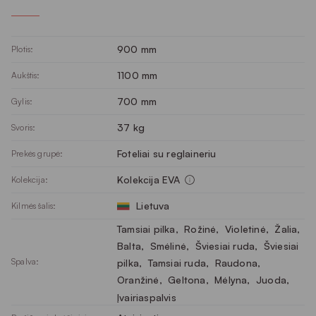
900 mm
Plotis:
1100 mm
Aukštis:
700 mm
Gylis:
37 kg
Svoris:
Foteliai su reglaineriu
Prekės grupė:
Kolekcija EVA
Kolekcija:
Lietuva
Kilmės šalis:
Tamsiai pilka
, 
Rožinė
, 
Violetinė
, 
Žalia
, 
Balta
, 
Smėlinė
, 
Šviesiai ruda
, 
Šviesiai
Spalva:
pilka
, 
Tamsiai ruda
, 
Raudona
, 
Oranžinė
, 
Geltona
, 
Mėlyna
, 
Juoda
, 
Įvairiaspalvis