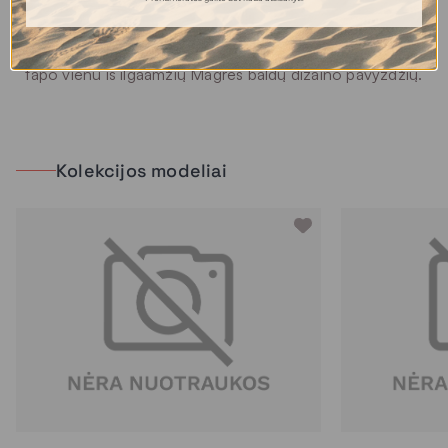
Tai baldai, kuriuose apgalvota kiekviena detalė – nuo
sėdėjimo komforto iki vizualinės harmonijos, todėl EVA
tapo vienu iš ilgaamžių Magrės baldų dizaino pavyzdžių.
Kolekcijos modeliai