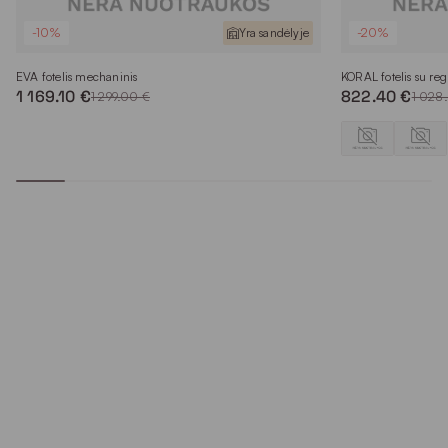
-10%
Yra sandėlyje
-20%
EVA fotelis mechaninis
KORAL fotelis su reg
1 169.10 €
822.40 €
1 299.00 €
1 028