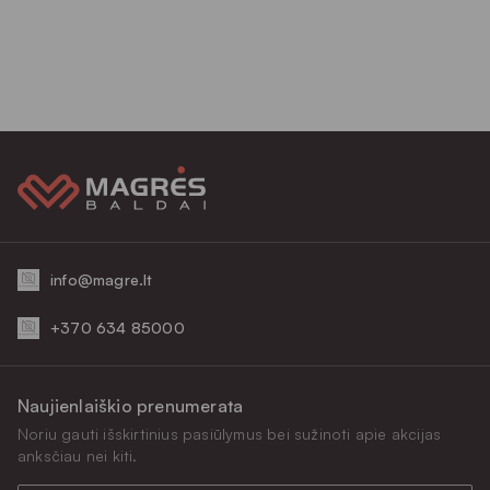
info@magre.lt
+370 634 85000
Naujienlaiškio prenumerata
Noriu gauti išskirtinius pasiūlymus bei sužinoti apie akcijas
anksčiau nei kiti.