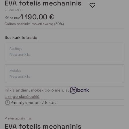
EVA fotelis mechaninis
2EVAFMECH
1 190.00 €
Kaina nuo
Galima pasirinkti mokėti avansą (30%)
Susikurkite baldą
Audinys
Neparinkta
Metalas
Neparinkta
Pirk šiandien, mokėk po 3 mėn. su
Lizingo skaičiuoklė
Pristatysime per 38 k.d.
Prekės aprašymas
EVA fotelis mechaninis