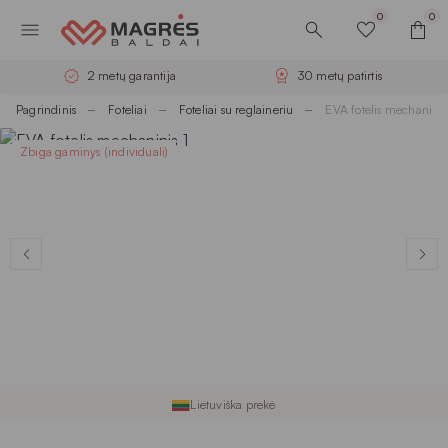
0
0
2 metų garantija
30 metų patirtis
Pagrindinis
Foteliai
Foteliai su reglaineriu
EVA fotelis mechaninis
Zbiga gaminys (individuali)
Lietuviška prekė