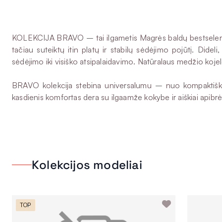
KOLEKCIJA BRAVO – tai ilgametis Magrės baldų bestseleris, išs
tačiau suteiktų itin platų ir stabilų sėdėjimo pojūtį. Did
sėdėjimo iki visiško atsipalaidavimo. Natūralaus medžio koje
BRAVO kolekcija stebina universalumu – nuo kompaktiškų sof
kasdienis komfortas dera su ilgaamže kokybe ir aiškiai apibrė
Kolekcijos modeliai
TOP