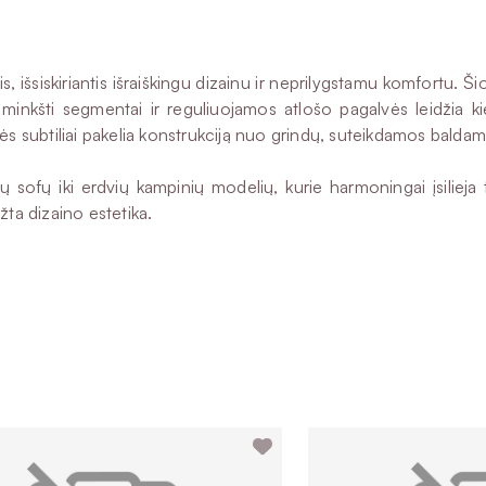
iskiriantis išraiškingu dizainu ir neprilygstamu komfortu. Šios 
eli, minkšti segmentai ir reguliuojamos atlošo pagalvės leidžia
lės subtiliai pakelia konstrukciją nuo grindų, suteikdamos balda
ų iki erdvių kampinių modelių, kurie harmoningai įsilieja tiek 
žta dizaino estetika.