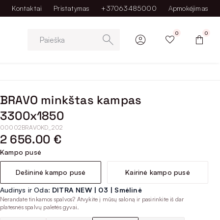
Kontaktai
Pristatymas
+37063485000
Apmokėjimas
0
0
Paieška
BRAVO minkštas kampas
3300x1850
00002BRAVOKD_202
2 656.00 €
Kampo pusė
Dešininė kampo pusė
Kairinė kampo pusė
Audinys ir Oda:
DITRA NEW | 03 | Smėlinė
Nerandate tinkamos spalvos? Atvykite į mūsų saloną ir pasirinkite iš dar
platesnės spalvų paletės gyvai.