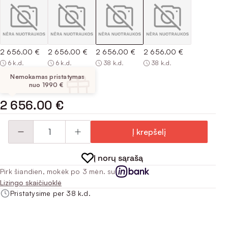
2 656.00 €
2 656.00 €
2 656.00 €
2 656.00 €
6 k.d.
6 k.d.
38 k.d.
38 k.d.
Nemokamas pristatymas
nuo 1990 €
2 656.00 €
Į krepšelį
Į norų sąrašą
Pirk šiandien, mokėk po 3 mėn. su
Lizingo skaičiuoklė
Pristatysime per 38 k.d.