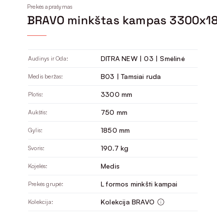
Prekės aprašymas
BRAVO minkštas kampas 3300x1
DITRA NEW | 03 | Smėlinė
Audinys ir Oda:
B03 | Tamsiai ruda
Medis beržas:
3300 mm
Plotis:
750 mm
Aukštis:
1850 mm
Gylis:
190.7 kg
Svoris:
Medis
Kojelės:
L formos minkšti kampai
Prekės grupė:
Kolekcija BRAVO
Kolekcija: