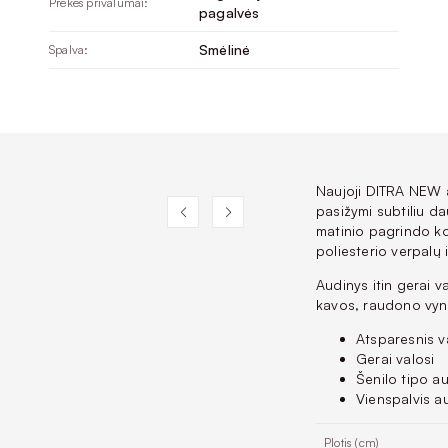
Prekės privalumai:
pagalvės
Smėlinė
Spalva:
Naujoji DITRA NEW au
pasižymi subtiliu da
matinio pagrindo ko
poliesterio verpalų i
Audinys itin gerai v
kavos, raudono vyno
Atsparesnis v
Gerai valosi
Šenilo tipo a
Vienspalvis a
Plotis (cm)