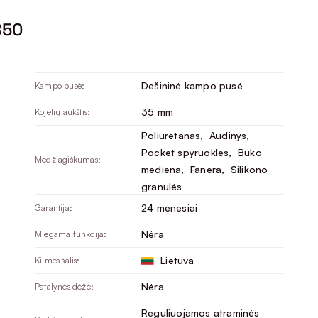
850
Dešininė kampo pusė
Kampo pusė:
35 mm
Kojelių aukštis:
Poliuretanas
, 
Audinys
, 
Pocket spyruoklės
, 
Buko
Medžiagiškumas:
mediena
, 
Fanera
, 
Silikono
granulės
24 mėnesiai
Garantija:
Nėra
Miegama funkcija:
Lietuva
Kilmės šalis:
Nėra
Patalynės dėžė:
Reguliuojamos atraminės