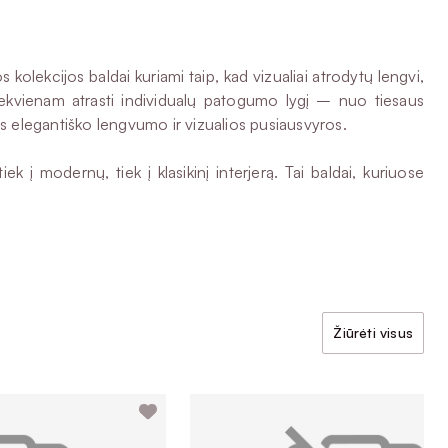
kolekcijos baldai kuriami taip, kad vizualiai atrodytų lengvi,
 kiekvienam atrasti individualų patogumo lygį – nuo tiesaus
ms elegantiško lengvumo ir vizualios pusiausvyros.
į modernų, tiek į klasikinį interjerą. Tai baldai, kuriuose
Žiūrėti visus