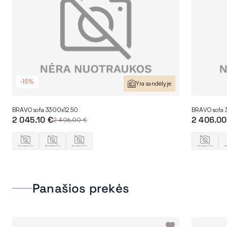
-15%
Yra sandėlyje
BRAVO sofa 3300x1250
BRAVO sofa
2 045.10 €
2 406.00
2 406.00 €
Panašios prekės