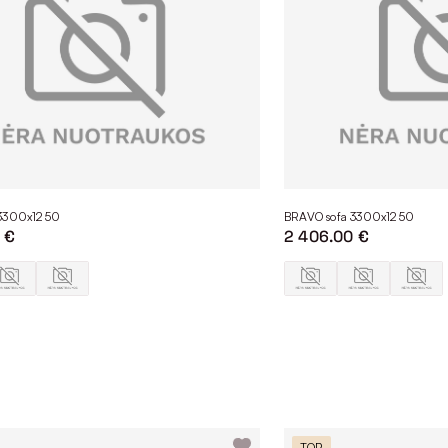
 3300x1250
BRAVO sofa 3300x1250
 €
2 406.00 €
TOP