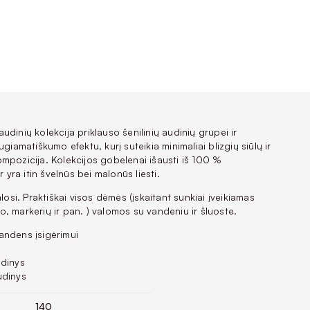
dinių kolekcija priklauso šenilinių audinių grupei ir
ugiamatiškumo efektu, kurį suteikia minimaliai blizgių siūlų ir
mpozicija. Kolekcijos gobelenai išausti iš 100 %
r yra itin švelnūs bei malonūs liesti.
alosi. Praktiškai visos dėmės (įskaitant sunkiai įveikiamas
, markerių ir pan. ) valomos su vandeniu ir šluoste.
andens įsigėrimui
udinys
udinys
140