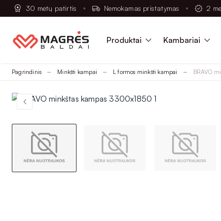
30 metų patirtis
Nemokamas pristatymas
2 me
Produktai
Kambariai
Pagrindinis
Minkšti kampai
L formos minkšti kampai
BRAVO mi