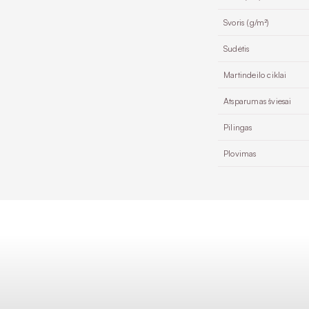
Svoris (g/m²)
Sudėtis
Martindeilo ciklai
Atsparumas šviesai
Pilingas
Plovimas