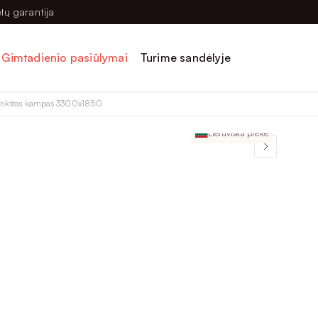
tų garantija
Gimtadienio pasiūlymai
Turime sandėlyje
nkštas kampas 3300x1850
Lietuviška prekė