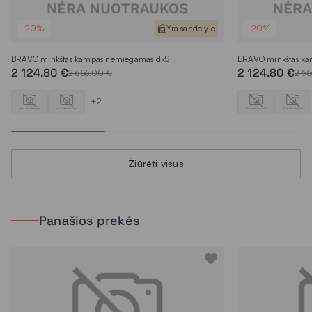
-20%
Yra sandėlyje
-20%
BRAVO minkštas kampas nemiegamas dkS
BRAVO minkštas k
2 124.80 €
2 124.80 €
2 656.00 €
2 6
+2
Žiūrėti visus
Panašios prekės