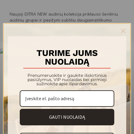
Naujoji DITRA NEW audinių kolekcija priklauso šenilinių
audinių grupei ir pasižymi subtiliu daugiamatiškumo
efektu, kurį suteikia minimaliai blizgių siūlų ir matinio
Rodyti daugiau
pagrindo kompozicija. Kolekcijos gobelenai išausti iš 100
% poliesterio verpalų ir yra itin švelnūs bei malonūs liesti.
Audinys itin gerai valosi. Praktiškai visos dėmės (įskaitant
TURIME JUMS
sunkiai įveikiamas kavos, raudono vyno, markerių ir pan. )
NUOLAIDĄ
valomos su vandeniu ir šluoste.
Atsparesnis vandens įsigėrimui
Prenumeruokite ir gaukite išskirtinius
Gerai valosi
pasiūlymus, VIP nuolaidas bei pirmieji
Šenilo tipo audinys
sužinokite apie išpardavimus.
Vienspalvis audinys
140
Plotis (cm)
380
Svoris (g/m²)
GAUTI NUOLAIDĄ
100 % poliesteris
Sudėtis