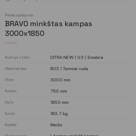
Prekės aprašymas
BRAVO minkštas kampas
3000x1850
DITRA NEW | 03 | Smėlinė
Audinys ir Oda:
B03 | Tamsiai ruda
Medis beržas:
3000 mm
Plotis:
750 mm
Aukštis:
1850 mm
Gylis:
183.7 kg
Svoris:
Medis
Kojelės:
L formos minkšti kampai
Prekės grupė: