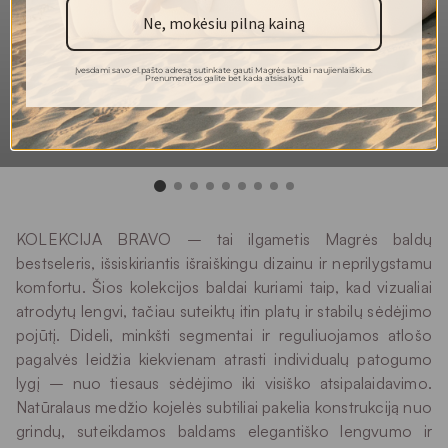
40 000
Martindeilo ciklai
Ne, mokėsiu pilną kainą
5
Atsparumas šviesai
Įvesdami savo el.pašto adresą sutinkate gauti Magrės baldai naujienlaiškius.
4
Prenumeratos galite bet kada atsisakyti.
Pilingas
Plauti rankomis
Plovimas
Plačiau apie kolekciją BRAVO
KOLEKCIJA BRAVO – tai ilgametis Magrės baldų
bestseleris, išsiskiriantis išraiškingu dizainu ir neprilygstamu
komfortu. Šios kolekcijos baldai kuriami taip, kad vizualiai
atrodytų lengvi, tačiau suteiktų itin platų ir stabilų sėdėjimo
pojūtį. Dideli, minkšti segmentai ir reguliuojamos atlošo
pagalvės leidžia kiekvienam atrasti individualų patogumo
lygį – nuo tiesaus sėdėjimo iki visiško atsipalaidavimo.
Natūralaus medžio kojelės subtiliai pakelia konstrukciją nuo
grindų, suteikdamos baldams elegantiško lengvumo ir