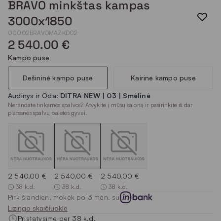
BRAVO minkštas kampas
3000x1850
00002BRAVOMAZKD02
2 540.00 €
Kampo pusė
Dešininė kampo pusė
Kairinė kampo pusė
Audinys ir Oda:
DITRA NEW | 03 | Smėlinė
Nerandate tinkamos spalvos? Atvykite į mūsų saloną ir pasirinkite iš dar
platesnės spalvų paletės gyvai.
2 540.00 €
2 540.00 €
2 540.00 €
38 k.d.
38 k.d.
38 k.d.
Pirk šiandien, mokėk po 3 mėn. su
Lizingo skaičiuoklė
Pristatysime per 38 k.d.