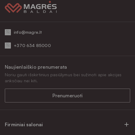
info@magre.lt
+370 634 85000
Naujienlaiškio prenumerata
Noriu gauti išskirtinius pasiūlymus bei sužinoti apie akcijas
anksčiau nei kiti.
Prenumeruoti
Firminiai salonai
Firminiai baldų salonai Vilniuje