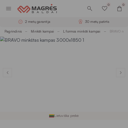
0
0
2 metų garantija
30 metų patirtis
Pagrindinis
Minkšti kampai
L formos minkšti kampai
BRAVO min
Lietuviška prekė