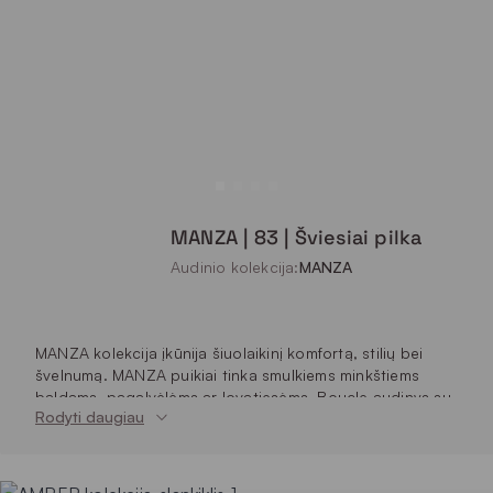
MANZA | 83 | Šviesiai pilka
Audinio kolekcija:
MANZA
MANZA kolekcija įkūnija šiuolaikinį komfortą, stilių bei
švelnumą. MANZA puikiai tinka smulkiems minkštiems
baldams, pagalvėlėms ar lovatiesėms. Boucle audinys su
Rodyti daugiau
satino apdaila sukuria subtilų švelnumo efektą bei
jaukumo jausmą Jūsų namuose. MANZA audiniai lengvai
valosi naudojant tik vandenį ir kempinėlę, nesugeria
drėgmės, tai leis Jums ilgus metus džiaugtis gražiu baldu.