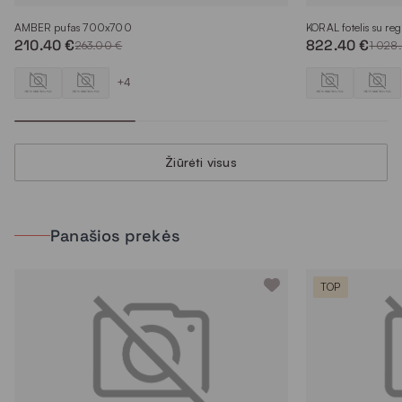
AMBER pufas 700x700
KORAL fotelis su reg
210.40 €
822.40 €
263.00 €
1 028
+4
Žiūrėti visus
Panašios prekės
TOP