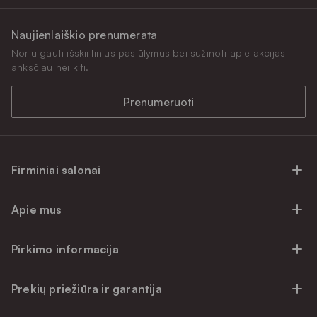
Naujienlaiškio prenumerata
Noriu gauti išskirtinius pasiūlymus bei sužinoti apie akcijas
anksčiau nei kiti.
Prenumeruoti
Firminiai salonai
Firminiai baldų salonai Vilniuje
Apie mus
Firminiai baldų salonai Kaune
Apie mus
Firminiai salonai Klaipėdoje
Pirkimo informacija
Karjera
Firminiai baldų salonai Alytuje
Privatumo politika
Atsiliepimai
Prekių priežiūra ir garantija
Prekių atsiėmimo punktai
Pirkimo sąlygos
Parama
Garantinio aptarnavimo užklausa