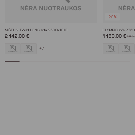
-20%
MIŠELIN TWIN LONG sofa 2500x1010
OLYMPIC sofa 225
2 142.00 €
1 160.00 €
1 45
+7