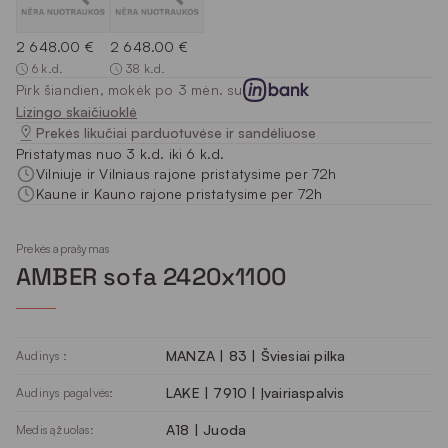
2 648.00 €
2 648.00 €
6 k.d.
38 k.d.
Pirk šiandien, mokėk po 3 mėn. su
Lizingo skaičiuoklė
Prekės likučiai parduotuvėse ir sandėliuose
Pristatymas nuo 3 k.d. iki 6 k.d.
Vilniuje ir Vilniaus rajone pristatysime per 72h
Kaune ir Kauno rajone pristatysime per 72h
Prekės aprašymas
AMBER sofa 2420x1100
MANZA | 83 | Šviesiai pilka
Audinys :
LAKE | 7910 | Įvairiaspalvis
Audinys pagalvės:
A18 | Juoda
Medis ąžuolas: