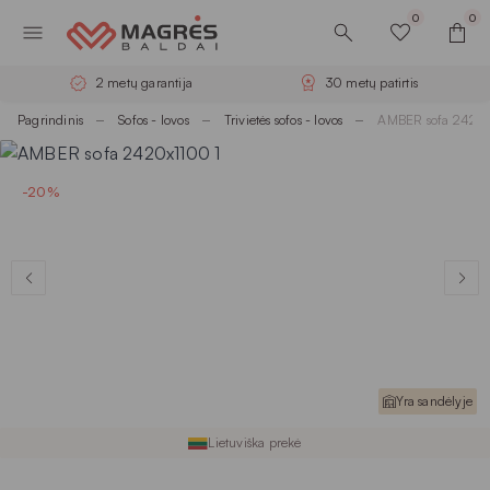
0
0
2 metų garantija
30 metų patirtis
Pagrindinis
Sofos - lovos
Trivietės sofos - lovos
AMBER sofa 2420
-20%
Yra sandėlyje
Lietuviška prekė