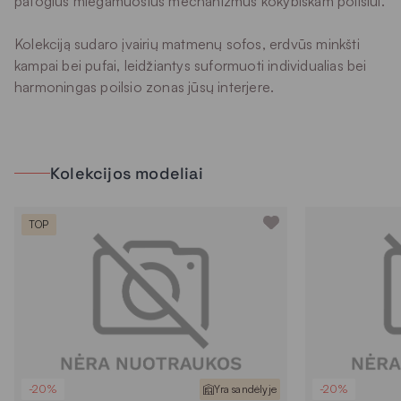
patogius miegamuosius mechanizmus kokybiškam poilsiui.
Kolekciją sudaro įvairių matmenų sofos, erdvūs minkšti
kampai bei pufai, leidžiantys suformuoti individualias bei
harmoningas poilsio zonas jūsų interjere.
Kolekcijos modeliai
TOP
-20%
Yra sandėlyje
-20%