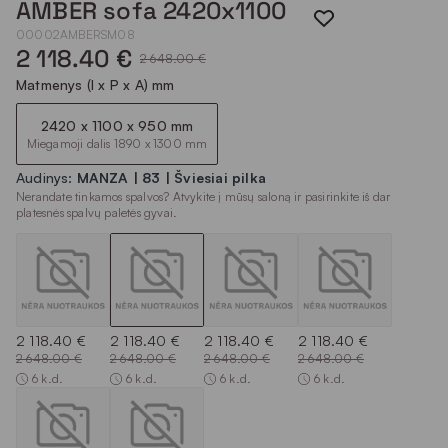
AMBER sofa 2420x1100
00002AMBERSM08
2 118.40 €
2 648.00 €
Matmenys (I x P x A) mm
2420 x 1100 x 950 mm
Miegamoji dalis 1890 x 1300 mm
Audinys:
MANZA | 83 | Šviesiai pilka
Nerandate tinkamos spalvos? Atvykite į mūsų saloną ir pasirinkite iš dar
platesnės spalvų paletės gyvai.
2 118.40 €
2 118.40 €
2 118.40 €
2 118.40 €
2 648.00 €
2 648.00 €
2 648.00 €
2 648.00 €
6 k.d.
6 k.d.
6 k.d.
6 k.d.