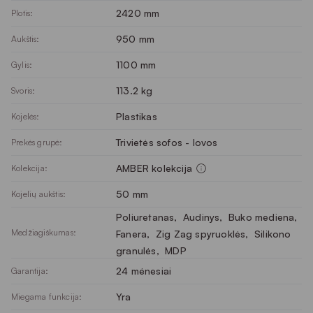
2420 mm
Plotis:
950 mm
Aukštis:
1100 mm
Gylis:
113.2 kg
Svoris:
Plastikas
Kojelės:
Trivietės sofos - lovos
Prekės grupė:
AMBER kolekcija
Kolekcija:
50 mm
Kojelių aukštis:
Poliuretanas
, 
Audinys
, 
Buko mediena
, 
Medžiagiškumas:
Fanera
, 
Zig Zag spyruoklės
, 
Silikono
granulės
, 
MDP
24 mėnesiai
Garantija:
Yra
Miegama funkcija: