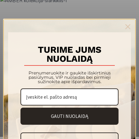
Bouclé tipo audinys
Vienspalvis audinys
Pliušinis audinys
Gerai valosi
Atsparesnis vandens įsigėrimui
142 cm
Plotis (cm)
TURIME JUMS
NUOLAIDĄ
650 g
Svoris (g/m²)
100 % poliesteris
Sudėtis
Prenumeruokite ir gaukite išskirtinius
pasiūlymus, VIP nuolaidas bei pirmieji
sužinokite apie išpardavimus.
40 000
Martindeilo ciklai
5
Atsparumas šviesai
4
Pilingas
GAUTI NUOLAIDĄ
Plovimas rankomis
Plovimas