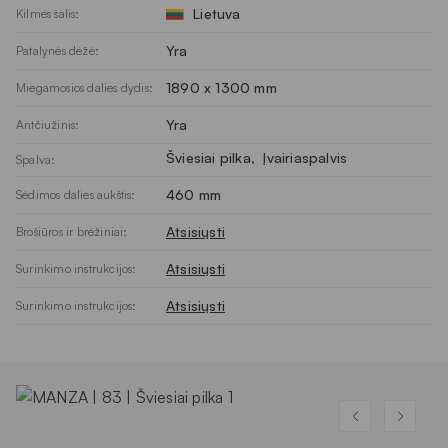
Lietuva
Kilmės šalis:
Yra
Patalynės dėžė:
1890 x 1300 mm
Miegamosios dalies dydis:
Yra
Antčiužinis:
Šviesiai pilka
, 
Įvairiaspalvis
Spalva:
460 mm
Sėdimos dalies aukštis:
Atsisiųsti
Brošiūros ir brėžiniai:
Atsisiųsti
Surinkimo instrukcijos:
Atsisiųsti
Surinkimo instrukcijos: