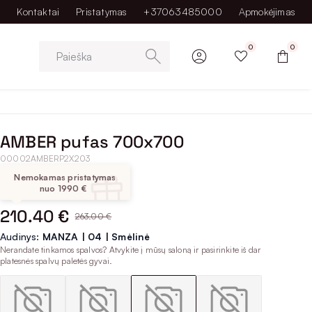
Kontaktai
Pristatymas
+37063485000
Apmokėjimas
0
0
Paieška
AMBER pufas 700x700
00002AMBERP2X203
Nemokamas pristatymas
nuo 1990 €
210.40 €
263.00 €
Audinys:
MANZA | 04 | Smėlinė
Nerandate tinkamos spalvos? Atvykite į mūsų saloną ir pasirinkite iš dar
platesnės spalvų paletės gyvai.