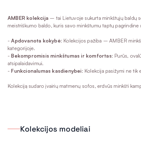
AMBER kolekcija
– tai Lietuvoje sukurta minkštųjų baldų s
meistriškumo baldo, kuris savo minkštumu taptų pagrindine 
-
Apdovanota kokybė
: Kolekcijos pažiba – AMBER minkšt
kategorijoje.
-
Bekompromisis minkštumas ir komfortas
: Purūs, oval
atsipalaidavimui.
-
Funkcionalumas kasdienybei
: Kolekcija pasižymi ne ti
Kolekciją sudaro įvairių matmenų sofos, erdvūs minkšti kampa
Kolekcijos modeliai