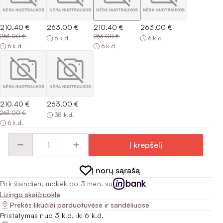
210.40 €
263.00 €
210.40 €
263.00 €
263.00 €
263.00 €
6 k.d.
6 k.d.
6 k.d.
6 k.d.
210.40 €
263.00 €
263.00 €
38 k.d.
6 k.d.
Į krepšelį
Į norų sąrašą
Pirk šiandien, mokėk po 3 mėn. su
Lizingo skaičiuoklė
Prekės likučiai parduotuvėse ir sandėliuose
Pristatymas nuo 3 k.d. iki 6 k.d.