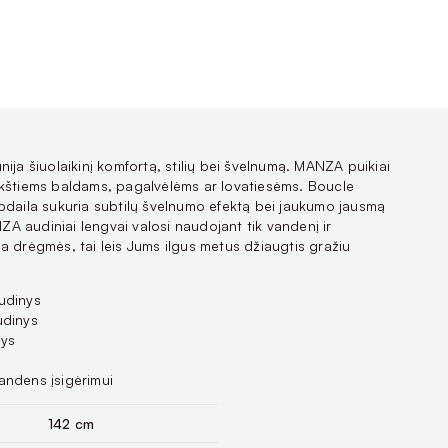
ija šiuolaikinį komfortą, stilių bei švelnumą. MANZA puikiai
kštiems baldams, pagalvėlėms ar lovatiesėms. Boucle
pdaila sukuria subtilų švelnumo efektą bei jaukumo jausmą
 audiniai lengvai valosi naudojant tik vandenį ir
a drėgmės, tai leis Jums ilgus metus džiaugtis gražiu
udinys
udinys
nys
andens įsigėrimui
142 cm