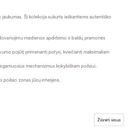
s jaukumas. Ši kolekcija sukurta ieškantiems autentiško
apdovanojimu medienos apdirbimo ir baldų pramonės
gvumo pojūtį primenantį potyrį, kviečiantį maksimaliam
s miegamuosius mechanizmus kokybiškam poilsiui.
 poilsio zonas jūsų interjere.
Žiūrėti visus