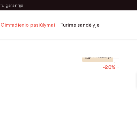
tų garantija
Gimtadienio pasiūlymai
Turime sandėlyje
Lietuviška prekė
Yra sandėlyje
-20%