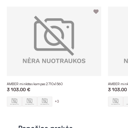
AMBER minkštas kampas 2710x1560
AMBER minkš
3 103.00 €
3 103.00
+3