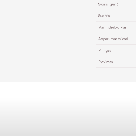
Svoris (g/m²)
Sudėtis
Martindeilo ciklai
Atsparumas šviesai
Pilingas
Plovimas