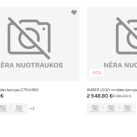
-20%
tas kampas 2710x1560
AMBER LEGO minkštas kampa
 €
2 548.80 €
3 186.00 €
+3