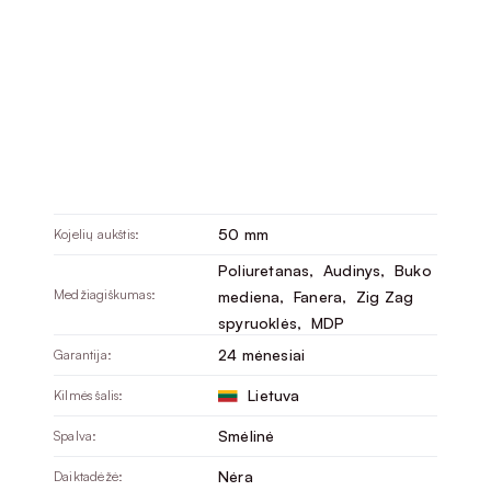
50 mm
Kojelių aukštis:
Poliuretanas
, 
Audinys
, 
Buko
Medžiagiškumas:
mediena
, 
Fanera
, 
Zig Zag
spyruoklės
, 
MDP
24 mėnesiai
Garantija:
Lietuva
Kilmės šalis:
Smėlinė
Spalva:
Nėra
Daiktadėžė: