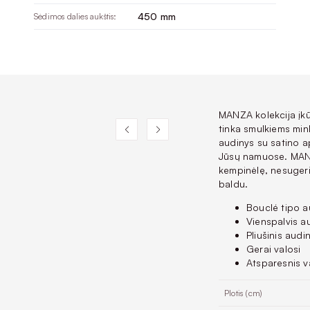
450 mm
Sėdimos dalies aukštis:
MANZA kolekcija įkūn
tinka smulkiems min
audinys su satino a
Jūsų namuose. MANZA
kempinėlę, nesugeri
baldu.
Bouclé tipo a
Vienspalvis a
Pliušinis audi
Gerai valosi
Atsparesnis v
Plotis (cm)