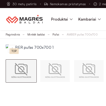
30 metų patirtis
Nemokamas pristatymas
2 me
Produktai
Kambariai
Pagrindinis
Minkšti baldai
Pufai
AMBER pufas 700x700
TOP