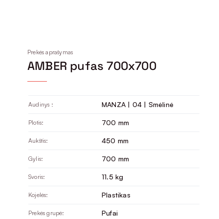
Prekės aprašymas
AMBER pufas 700x700
MANZA | 04 | Smėlinė
Audinys :
700 mm
Plotis:
450 mm
Aukštis:
700 mm
Gylis:
11.5 kg
Svoris:
Plastikas
Kojelės:
Pufai
Prekės grupė: