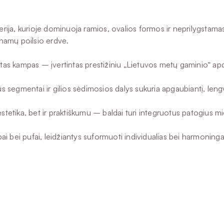
erija, kurioje dominuoja ramios, ovalios formos ir neprilygstama
namų poilsio erdve.
as kampas – įvertintas prestižiniu „Lietuvos metų gaminio“ 
ūs segmentai ir gilios sėdimosios dalys sukuria apgaubiantį, len
k estetika, bet ir praktiškumu – baldai turi integruotus patogiu
i bei pufai, leidžiantys suformuoti individualias bei harmoningas