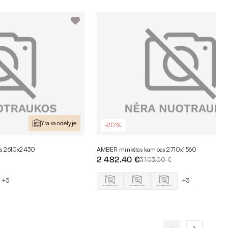
Yra sandėlyje
-20%
s 2610x2430
AMBER minkštas kampas 2710x1560
2 482.40 €
3 103.00 €
+3
+3