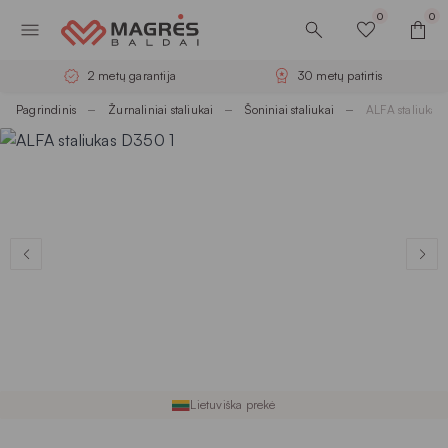
0
0
2 metų garantija
30 metų patirtis
Pagrindinis
Žurnaliniai staliukai
Šoniniai staliukai
ALFA staliukas
Lietuviška prekė