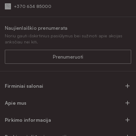
+370 634 85000
Naujienlaiškio prenumerata
Noriu gauti išskirtinius pasiūlymus bei sužinoti apie akcijas
anksčiau nei kiti.
Prenumeruoti
Firminiai salonai
Firminiai baldų salonai Vilniuje
Apie mus
Firminiai baldų salonai Kaune
Apie mus
Firminiai salonai Klaipėdoje
Pirkimo informacija
Karjera
Firminiai baldų salonai Alytuje
Privatumo politika
Atsiliepimai