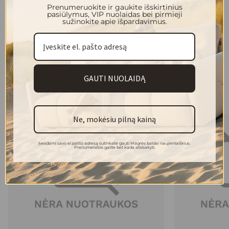
Prenumeruokite ir gaukite išskirtinius
pasiūlymus, VIP nuolaidas bei pirmieji
Laminuota medžio drožlių plokštė
Stalviršio medžiagiškumas:
sužinokite apie išpardavimus.
Atsisiųsti
Brošiūros ir brėžiniai:
Atsisiųsti
Brošiūros ir brėžiniai:
GAUTI NUOLAIDĄ
Panašios prekės
Ne, mokėsiu pilną kainą
Įvesdami savo el.pašto adresą sutinkate gauti Magrės baldai naujienlaiškius.
Prenumeratos galite bet kada atsisakyti.