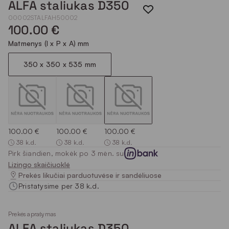
ALFA staliukas D350
00002STALFAH50002
100.00 €
Matmenys (I x P x A) mm
350 x 350 x 535 mm
100.00 €
100.00 €
100.00 €
38 k.d.
38 k.d.
38 k.d.
Pirk šiandien, mokėk po 3 mėn. su
Lizingo skaičiuoklė
Prekės likučiai parduotuvėse ir sandėliuose
Pristatysime per 38 k.d.
Prekės aprašymas
ALFA staliukas D350