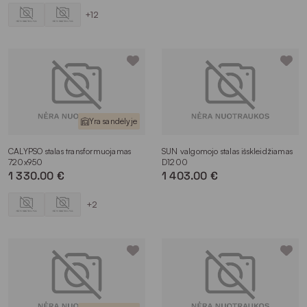
+12
Yra sandėlyje
CALYPSO stalas transformuojamas
SUN valgomojo stalas išskleidžiamas
720x950
D1200
1 330.00 €
1 403.00 €
+2