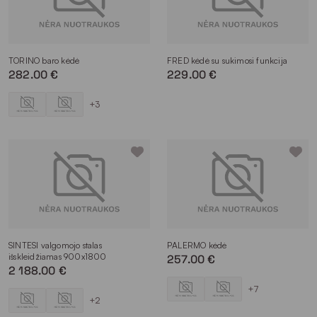
TORINO baro kėdė
FRED kėdė su sukimosi funkcija
282.00 €
229.00 €
+3
SINTESI valgomojo stalas
PALERMO kėdė
išskleidžiamas 900x1800
257.00 €
2 188.00 €
+7
+2