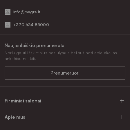
info@magre.lt
+370 634 85000
Naujienlaiškio prenumerata
Noriu gauti išskirtinius pasiūlymus bei sužinoti apie akcijas
anksčiau nei kiti.
Prenumeruoti
Firminiai salonai
Firminiai baldų salonai Vilniuje
Apie mus
Firminiai baldų salonai Kaune
Apie mus