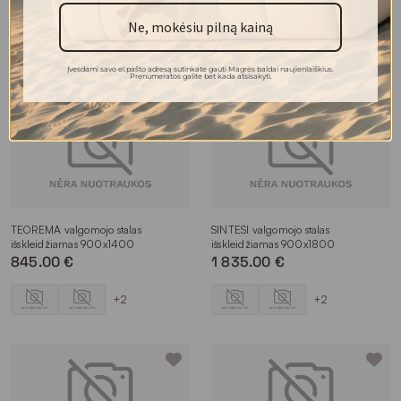
416.00 €
690.00 €
Ne, mokėsiu pilną kainą
+3
Įvesdami savo el.pašto adresą sutinkate gauti Magrės baldai naujienlaiškius.
Prenumeratos galite bet kada atsisakyti.
TEOREMA valgomojo stalas
SINTESI valgomojo stalas
išskleidžiamas 900x1400
išskleidžiamas 900x1800
845.00 €
1 835.00 €
+2
+2