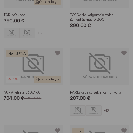
Yra sandėlyje
TORINO kėdė
TOSCANA valgomojo stalas
išskleidžiamas D1200
250.00 €
890.00 €
+3
NAUJIENA
-20%
Yra sandėlyje
AURA vitrina 830x460
PARIS kėdė su sukimosi funkcija
704.00 €
287.00 €
880.00 €
+12
TOP