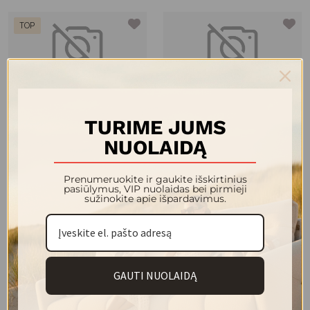
TOP
Yra sandėlyje
FAHRENHEIT valgomojo stalas
TREVISO vitrina su stiklu 1010x430
TURIME JUMS
išskleidžiamas D1050
759.00 €
1 490.00 €
NUOLAIDĄ
Prenumeruokite ir gaukite išskirtinius
pasiūlymus, VIP nuolaidas bei pirmieji
sužinokite apie išpardavimus.
GAUTI NUOLAIDĄ
Yra sandėlyje
ROMA sofutė
OLYMPIC vitrina 1070x450