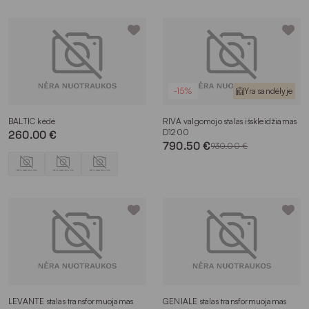
-15%
Yra sandėlyje
BALTIC kėdė
RIVA valgomojo stalas išskleidžiamas
D1200
260.00 €
790.50 €
930.00 €
LEVANTE stalas transformuojamas
GENIALE stalas transformuojamas