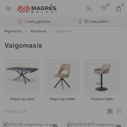
0
0
2 metų garantija
30 metų patirtis
Pagrindinis
Kambariai
Valgomasis
Valgomasis
Valgomojo stalai
Valgomojo kėdės
Pusbario kėdės
Produktų: 286