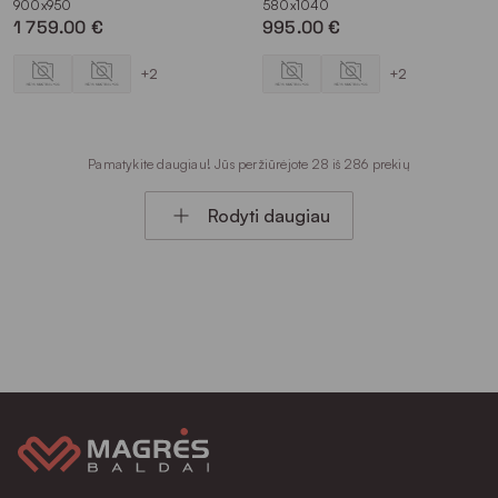
900x950
580x1040
1 759.00 €
995.00 €
+2
+2
Pamatykite daugiau! Jūs peržiūrėjote 28 iš 286 prekių
Rodyti daugiau