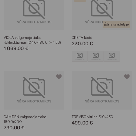
Yra sandėlyje
VIOLA valgomojo stalas
CRETA kėdė
išskleidžiamas 1040x1800 (+450)
230.00 €
1 069.00 €
CAMDEN valgomojo stalas
TREVISO vitrina 510x430
1800x900
499.00 €
790.00 €