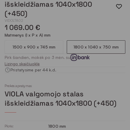
išskleidžiamas 1040x1800
(+450)
VIDOLTA02
1 069.00 €
Matmenys (I x P x A) mm
1500 x 900 x 745 mm
1800 x 1040 x 750 mm
Pirk šiandien, mokėk po 3 mėn. su
Lizingo skaičiuoklė
Pristatysime per 44 k.d.
Prekės aprašymas
VIOLA valgomojo stalas
išskleidžiamas 1040x1800 (+450)
1800 mm
Plotis: