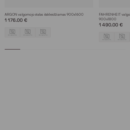
ARGON valgomojo stalas išskleidžiamas 900x1600
FAHRENHEIT valgomo
900x1800
1 176.00 €
1 490.00 €