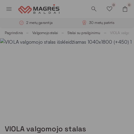
0
0
2 metų garantija
30 metų patirtis
Pagrindinis
Valgomojo stalai
Stalai su prailginimu
VIOLA valgomo
VIOLA valgomojo stalas