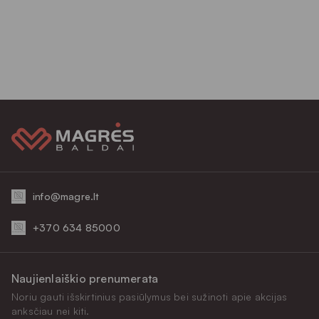
info@magre.lt
+370 634 85000
Naujienlaiškio prenumerata
Noriu gauti išskirtinius pasiūlymus bei sužinoti apie akcijas
anksčiau nei kiti.