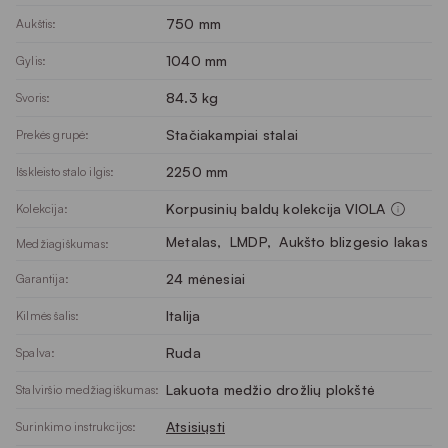
750 mm
Aukštis:
1040 mm
Gylis:
84.3 kg
Svoris:
Stačiakampiai stalai
Prekės grupė:
2250 mm
Išskleisto stalo ilgis:
Korpusinių baldų kolekcija VIOLA
Kolekcija:
Metalas
, 
LMDP
, 
Aukšto blizgesio lakas
Medžiagiškumas:
24 mėnesiai
Garantija:
Italija
Kilmės šalis:
Ruda
Spalva:
Lakuota medžio drožlių plokštė
Stalviršio medžiagiškumas:
Atsisiųsti
Surinkimo instrukcijos: