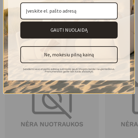
VIOLA kolekcija – pasirinkimas tiems, kurie vertina, kad
baldai namuose atspindėtų skonį, tačiau taip pat tarnautų
kaip patikimi, ilgaamžiai interjero sprendimai.
GAUTI NUOLAIDĄ
Ne, mokėsiu pilną kainą
Kolekcijos modeliai
Įvesdami savo el.pašto adresą sutinkate gauti Magrės baldai naujienlaiškius.
Prenumeratos galite bet kada atsisakyti.