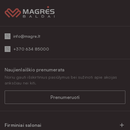
info@magre.lt
+370 634 85000
Naujienlaiškio prenumerata
Noriu gauti išskirtinius pasiūlymus bei sužinoti apie akcijas
anksčiau nei kiti.
Prenumeruoti
Firminiai salonai