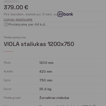
VIDOLCT01
379.00 €
Pirk šiandien, mokėk po 3 mėn. su
Lizingo skaičiuoklė
Pristatysime per 44 k.d.
Prekės aprašymas
VIOLA staliukas 1200x750
1200 mm
Plotis:
420 mm
Aukštis:
750 mm
Gylis:
25.6 kg
Svoris:
Žurnaliniai staliukai
Prekės grupė: