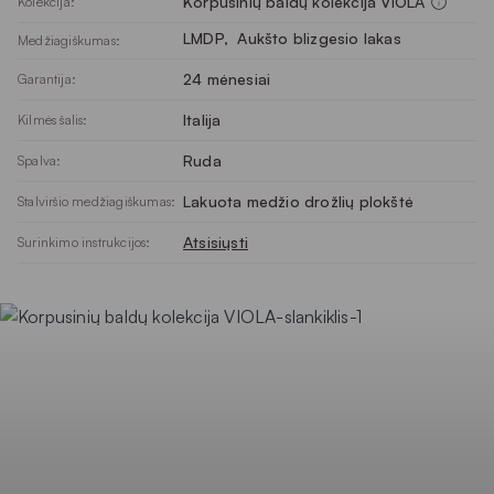
Korpusinių baldų kolekcija VIOLA
Kolekcija:
LMDP
, 
Aukšto blizgesio lakas
Medžiagiškumas:
24 mėnesiai
Garantija:
Italija
Kilmės šalis:
Ruda
Spalva:
Lakuota medžio drožlių plokštė
Stalviršio medžiagiškumas:
Atsisiųsti
Surinkimo instrukcijos: