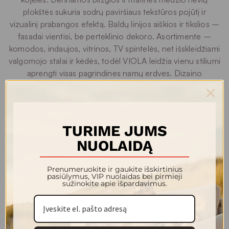
plokštės sukuria sodrų paviršiaus tekstūros pojūtį ir
vizualinį prabangos efektą. Baldų linijos aiškios ir tikslios –
fasadai vientisi, be perteklinio dekoro. Asortimente –
komodos, indaujos, vitrinos, TV spintelės, net išskleidžiami
valgomojo stalai ir kėdės, todėl VIOLA leidžia vienu stiliumi
aprengti visas pagrindines namų erdves. Dizaino
sprendimai ir medžiagos – ne tik estetiškos, bet ir dėl
tvarios: tamsus chromas, kokybiškos plokštės, kurių
apdaila sukurta taip, kad baldai ilgai išlaikytų savo
charakterį.
TURIME JUMS
NUOLAIDĄ
VIOLA kolekcija – pasirinkimas tiems, kurie vertina, kad
baldai namuose atspindėtų skonį, tačiau taip pat tarnautų
Prenumeruokite ir gaukite išskirtinius
kaip patikimi, ilgaamžiai interjero sprendimai.
pasiūlymus, VIP nuolaidas bei pirmieji
sužinokite apie išpardavimus.
Kolekcijos modeliai