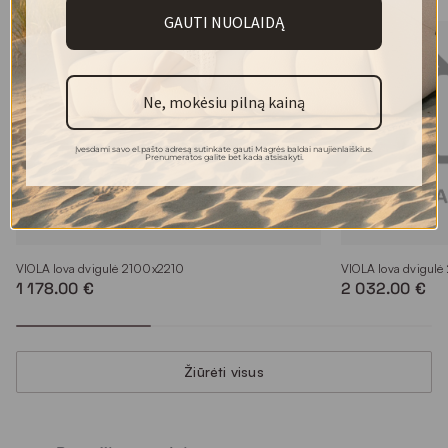
GAUTI NUOLAIDĄ
Ne, mokėsiu pilną kainą
Įvesdami savo el.pašto adresą sutinkate gauti Magrės baldai naujienlaiškius.
Prenumeratos galite bet kada atsisakyti.
VIOLA lova dvigulė 2100x2210
VIOLA lova dvigul
1 178.00 €
2 032.00 €
Žiūrėti visus