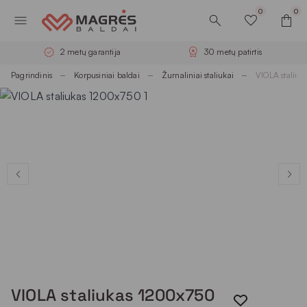
0
0
2 metų garantija
30 metų patirtis
Pagrindinis
Korpusiniai baldai
Žurnaliniai staliukai
VIOLA staliu
VIOLA staliukas 1200x750