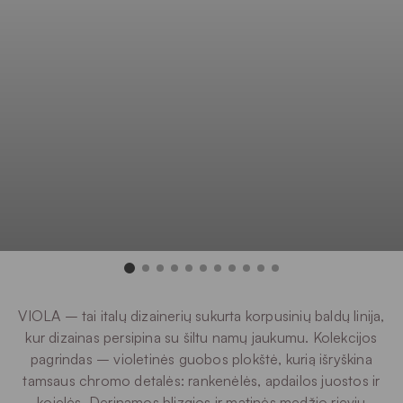
VIOLA – tai italų dizainerių sukurta korpusinių baldų linija,
kur dizainas persipina su šiltu namų jaukumu. Kolekcijos
pagrindas – violetinės guobos plokštė, kurią išryškina
tamsaus chromo detalės: rankenėlės, apdailos juostos ir
kojelės. Derinamos blizgios ir matinės medžio rievių