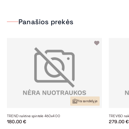
Panašios prekės
Yra sandėlyje
TREND naktinė spintelė 460x400
TREVISO nak
180.00 €
279.00 €