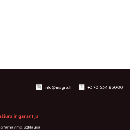
info@magre.lt
+370 634 85000
ežiūra ir garantija
aptarnavimo užklausa