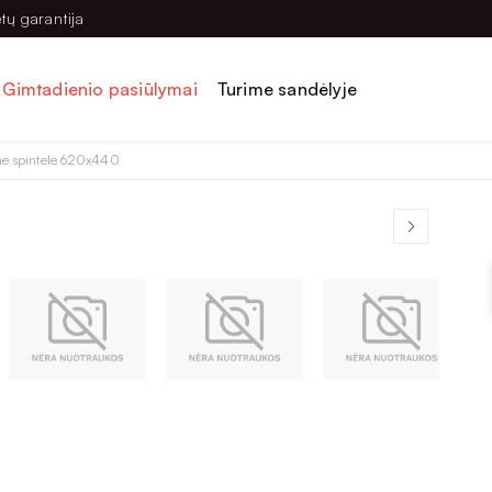
tų garantija
Gimtadienio pasiūlymai
Turime sandėlyje
nė spintelė 620x440