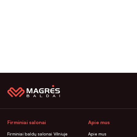
Firminiai salonai
Apie mus
Firminiai baldų salonai Vilniuje
Apie mus