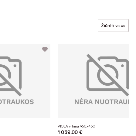
Žiūrėti visus
VIOLA vitrina 960x430
1 039.00 €