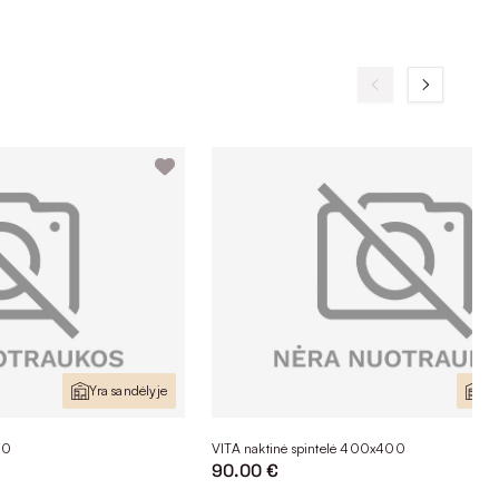
Yra sandėlyje
Yr
10
VITA naktinė spintelė 400x400
90.00 €