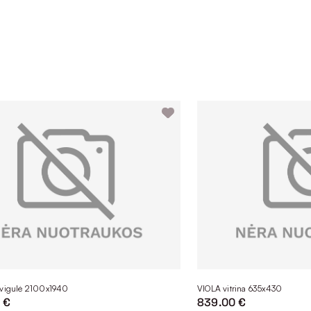
dvigulė 2100x1940
VIOLA vitrina 635x430
 €
839.00 €