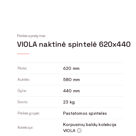
Prekės aprašymas
VIOLA naktinė spintelė 620x440
620 mm
Plotis:
580 mm
Aukštis:
440 mm
Gylis:
23 kg
Svoris:
Pastatomos spintelės
Prekės grupė:
Korpusinių baldų kolekcija
Kolekcija:
VIOLA