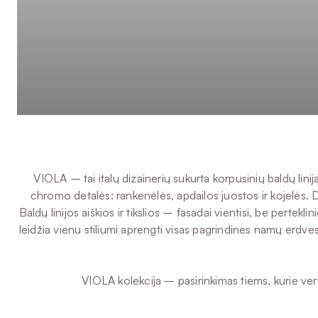
VIOLA – tai italų dizainerių sukurta korpusinių baldų lini
chromo detalės: rankenėlės, apdailos juostos ir kojelės. D
Baldų linijos aiškios ir tikslios – fasadai vientisi, be perte
leidžia vienu stiliumi aprengti visas pagrindines namų erdve
VIOLA kolekcija – pasirinkimas tiems, kurie vert