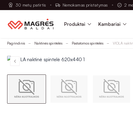
30 metų patirtis
Nemokamas pristatymas
2 me
Produktai
Kambariai
Pagrindinis
Naktinės spintelės
Pastatomos spintelės
VIOLA nakti