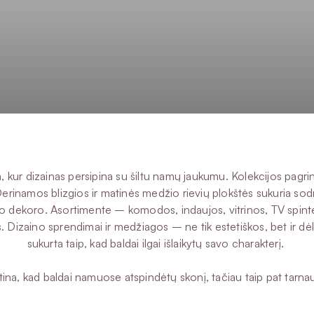
ja, kur dizainas persipina su šiltu namų jaukumu. Kolekcijos pag
erinamos blizgios ir matinės medžio rievių plokštės sukuria sodrų
klinio dekoro. Asortimente – komodos, indaujos, vitrinos, TV spin
s. Dizaino sprendimai ir medžiagos – ne tik estetiškos, bet ir dė
sukurta taip, kad baldai ilgai išlaikytų savo charakterį.
ina, kad baldai namuose atspindėtų skonį, tačiau taip pat tarnaut