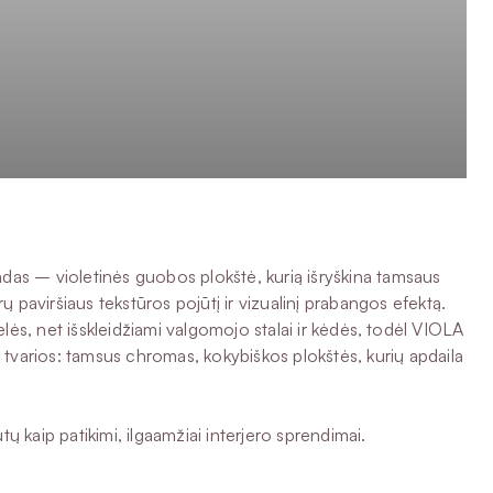
rindas – violetinės guobos plokštė, kurią išryškina tamsaus
 paviršiaus tekstūros pojūtį ir vizualinį prabangos efektą.
telės, net išskleidžiami valgomojo stalai ir kėdės, todėl VIOLA
l tvarios: tamsus chromas, kokybiškos plokštės, kurių apdaila
ų kaip patikimi, ilgaamžiai interjero sprendimai.