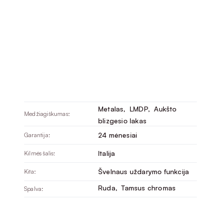
Metalas
, 
LMDP
, 
Aukšto
Medžiagiškumas:
blizgesio lakas
24 mėnesiai
Garantija:
Italija
Kilmės šalis:
Švelnaus uždarymo funkcija
Kita:
Ruda
, 
Tamsus chromas
Spalva: