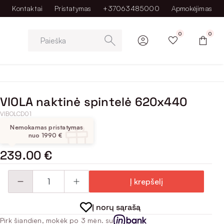
Kontaktai
Pristatymas
+37063485000
Apmokėjimas
0
0
Paieška
VIOLA naktinė spintelė 620x440
VIBOLCD01
Nemokamas pristatymas
nuo 1990 €
239.00 €
Į krepšelį
Į norų sąrašą
Pirk šiandien, mokėk po 3 mėn. su