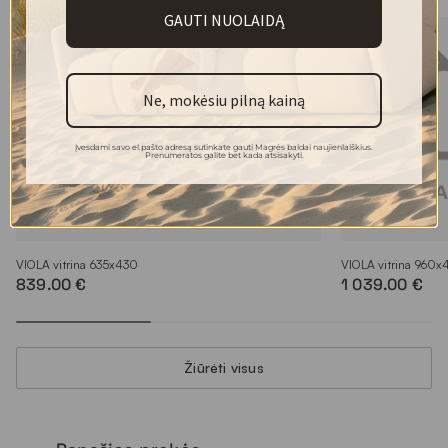
GAUTI NUOLAIDĄ
Ne, mokėsiu pilną kainą
Įvesdami savo el.pašto adresą sutinkate gauti Magrės baldai naujienlaiškius.
Prenumeratos galite bet kada atsisakyti.
VIOLA vitrina 635x430
VIOLA vitrina 960x
839.00 €
1 039.00 €
Žiūrėti visus