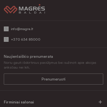
info@magre.lt
+370 634 85000
Naujienlaiškio prenumerata
Noriu gauti išskirtinius pasiūlymus bei sužinoti apie akcijas
anksčiau nei kiti.
Prenumeruoti
Firminiai salonai