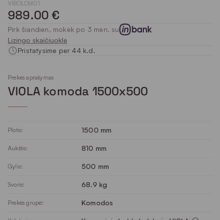
VIBOLCM01
989.00 €
Pirk šiandien, mokėk po 3 mėn. su
Lizingo skaičiuoklė
Pristatysime per 44 k.d.
Prekės aprašymas
VIOLA komoda 1500x500
1500 mm
Plotis:
810 mm
Aukštis:
500 mm
Gylis:
68.9 kg
Svoris:
Komodos
Prekės grupė: