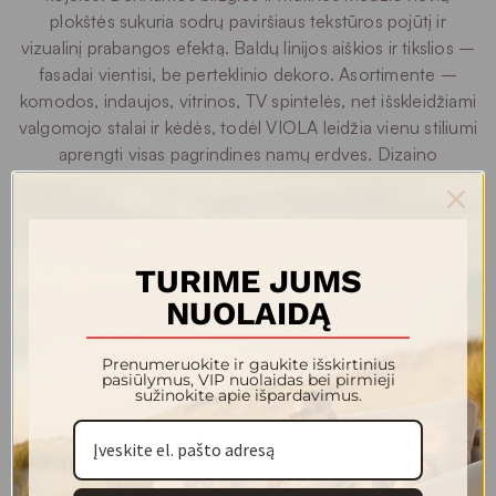
plokštės sukuria sodrų paviršiaus tekstūros pojūtį ir
vizualinį prabangos efektą. Baldų linijos aiškios ir tikslios –
fasadai vientisi, be perteklinio dekoro. Asortimente –
komodos, indaujos, vitrinos, TV spintelės, net išskleidžiami
valgomojo stalai ir kėdės, todėl VIOLA leidžia vienu stiliumi
aprengti visas pagrindines namų erdves. Dizaino
sprendimai ir medžiagos – ne tik estetiškos, bet ir dėl
tvarios: tamsus chromas, kokybiškos plokštės, kurių
apdaila sukurta taip, kad baldai ilgai išlaikytų savo
charakterį.
TURIME JUMS
NUOLAIDĄ
VIOLA kolekcija – pasirinkimas tiems, kurie vertina, kad
baldai namuose atspindėtų skonį, tačiau taip pat tarnautų
Prenumeruokite ir gaukite išskirtinius
kaip patikimi, ilgaamžiai interjero sprendimai.
pasiūlymus, VIP nuolaidas bei pirmieji
sužinokite apie išpardavimus.
Kolekcijos modeliai