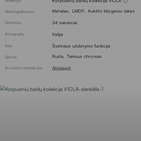
Korpusinių baldų kolekcija VIOLA
Kolekcija:
Metalas
, 
LMDP
, 
Aukšto blizgesio lakas
Medžiagiškumas:
24 mėnesiai
Garantija:
Italija
Kilmės šalis:
Švelnaus uždarymo funkcija
Kita:
Ruda
, 
Tamsus chromas
Spalva:
Atsisiųsti
Surinkimo instrukcijos: