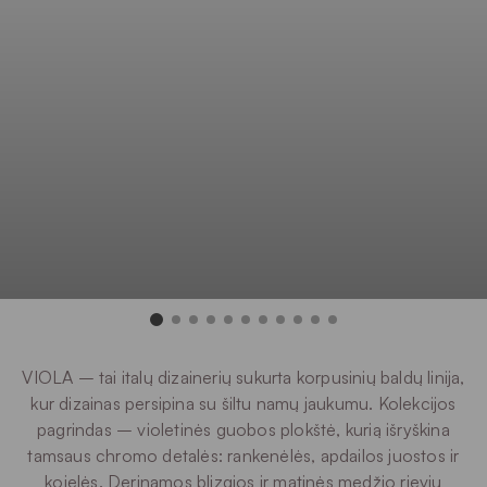
VIOLA – tai italų dizainerių sukurta korpusinių baldų linija,
kur dizainas persipina su šiltu namų jaukumu. Kolekcijos
pagrindas – violetinės guobos plokštė, kurią išryškina
tamsaus chromo detalės: rankenėlės, apdailos juostos ir
kojelės. Derinamos blizgios ir matinės medžio rievių