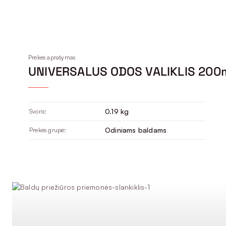
Prekės aprašymas
UNIVERSALUS ODOS VALIKLIS 200
0.19 kg
Svoris:
Odiniams baldams
Prekės grupė: