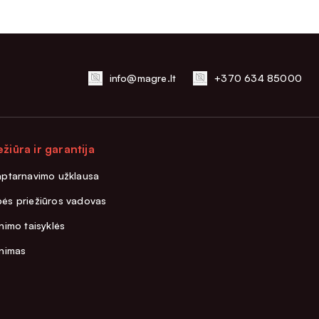
info@magre.lt
+370 634 85000
ežiūra ir garantija
aptarnavimo užklausa
ės priežiūros vadovas
nimo taisyklės
inimas