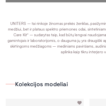
UNITERS – tai rinkoje žinomas prekės ženklas, pasižymintis
medžiui, bet ir plataus spektro priemones odai, sintetiniam
Care Kit“ – sudarytas taip, kad būtų lengvai naudojama
gamintojais ir laboratorijomis, o dauguma jų yra draugiški
skirtingoms medžiagoms – mediniams paviršiams, audiniams, 
aplinka kaip tikru interjer
Kolekcijos modeliai