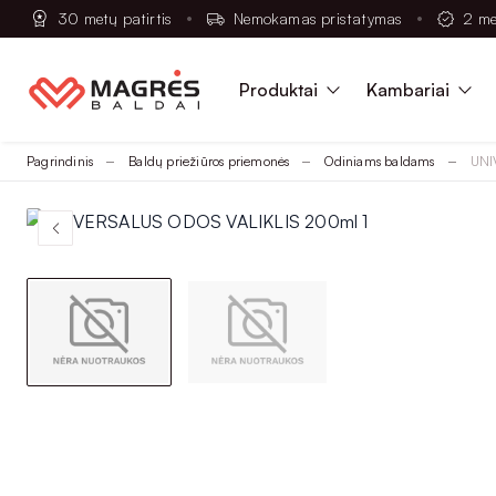
30 metų patirtis
Nemokamas pristatymas
2 me
Produktai
Kambariai
Pagrindinis
Baldų priežiūros priemonės
Odiniams baldams
UNI