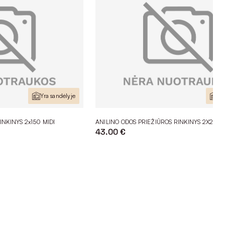
Yra sandėlyje
Yr
INKINYS 2x150 MIDI
ANILINO ODOS PRIEŽIŪROS RINKINYS 2X250 
43.00 €