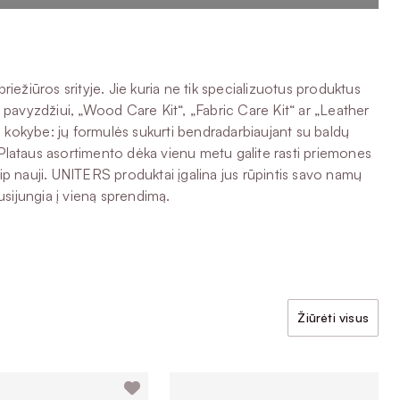
iežiūros srityje. Jie kuria ne tik specializuotus produktus
– pavyzdžiui, „Wood Care Kit“, „Fabric Care Kit“ ar „Leather
 kokybe: jų formulės sukurti bendradarbiaujant su baldų
 Plataus asortimento dėka vienu metu galite rasti priemones
aip nauji. UNITERS produktai įgalina jus rūpintis savo namų
usijungia į vieną sprendimą.
Žiūrėti visus