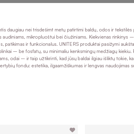
 daugiau nei trisdešimt metų patirtimi baldų, odos ir tekstilės pr
s audiniams, mikropluoštui bei čiužiniams. Kiekvienas rinkinys 
s, patikimas ir funkcionalus. UNITERS produktai pasižymi aukšta
 aplinkai – be fosfatų, su minimaliu kenksmingų medžiagų kiekiu.
odai – ir taip užtikrinti, kad jūsų baldai ilgiau išliktų tokie, k
o vertybių fondu: estetika, ilgaamžiškumas ir lengvas naudojimas s