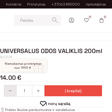
Kontaktai
Pristatymas
+37063485000
Apmokėjimas
0
0
Paieška
UNIVERSALUS ODOS VALIKLIS 200ml
SL01074
Nemokamas pristatymas
nuo 1990 €
14.00 €
Į krepšelį
Į norų sąrašą
Prekės likučiai parduotuvėse ir sandėliuose