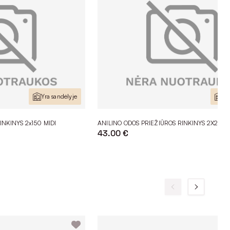
Yra sandėlyje
Yr
INKINYS 2x150 MIDI
ANILINO ODOS PRIEŽIŪROS RINKINYS 2X250 
43.00 €