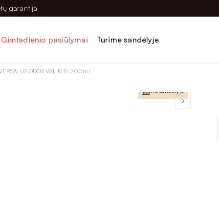
tų garantija
Gimtadienio pasiūlymai
Turime sandėlyje
VERSALUS ODOS VALIKLIS 200ml
Yra sandėlyje