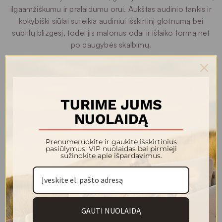
ilgaamžiškumu ir pralaidumu orui. Aukštas audinio tankis ir
kokybiški siūlai suteikia audiniui išskirtinį glotnumą bei
subtilų blizgesį, todėl jis malonus odai ir išlaiko formą net
po daugybės skalbimų.
Kolekcijos audiniai sertifikuoti pagal OEKO-TEX standartą,
užtikrinantį, kad kiekvienas gaminys būtų saugus kūnui ir
aplinkai. Dizaino įvairovė leidžia rinktis tiek klasikinio stiliaus
TURIME JUMS
vienspalvius satino komplektus, tiek išraiškingus raštus,
NUOLAIDĄ
kuriuose dera modernūs motyvai ir rafinuotos spalvų
kombinacijos. Kiekvienas komplektas apgalvotas iki
smulkmenų – nuo kruopščiai suderintų užvalkalų ir
Prenumeruokite ir gaukite išskirtinius
pasiūlymus, VIP nuolaidas bei pirmieji
paklodžių iki dekoratyvinių pagalvių, kurios padeda sukurti
sužinokite apie išpardavimus.
vientisą ir išbaigtą miegamojo vaizdą.
Praktiškai visi komplektai supakuoti į estetiškas, tvirtas
dėžes, kurios pabrėžia gaminio vertę ir kokybę. Prabangus
GAUTI NUOLAIDĄ
įpakavimas ne tik užtikrina patogų laikymą ar