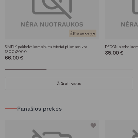
Yra sandėlyje
SIMPLY paklodės komplektas šviesiai pilkos spalvos
DECON pledas krem
1800x2000
35.00 €
66.00 €
Žiūrėti visus
Panašios prekės