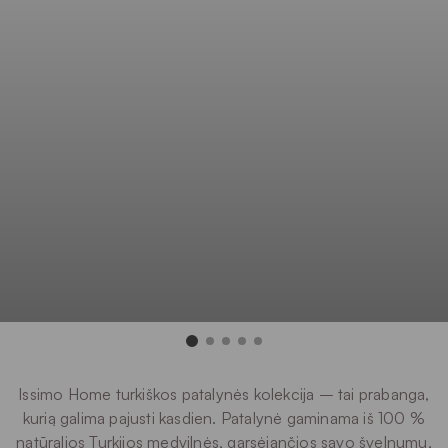
Issimo Home turkiškos patalynės kolekcija – tai prabanga,
kurią galima pajusti kasdien. Patalynė gaminama iš 100 %
natūralios Turkijos medvilnės, garsėjančios savo švelnumu,