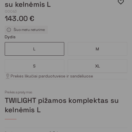
su kelnėmis L
00063
143.00 €
Šiuo metu neturime
Dydis
L
M
S
XL
Prekės likučiai parduotuvėse ir sandėliuose
Prekės aprašymas
TWILIGHT pižamos komplektas su
kelnėmis L