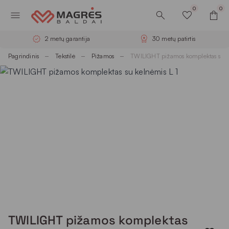
0
0
2 metų garantija
30 metų patirtis
Pagrindinis
Tekstilė
Pižamos
TWILIGHT pižamos komplektas su k
TWILIGHT pižamos komplektas