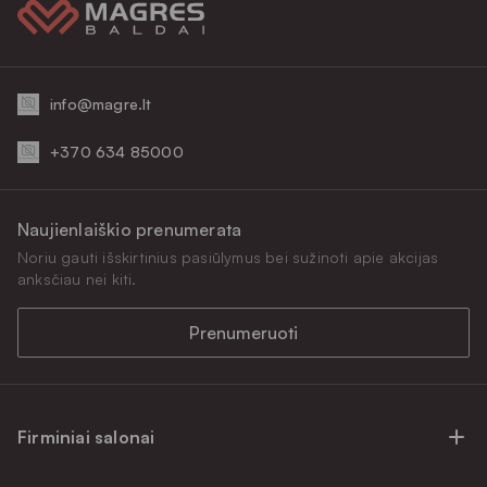
info@magre.lt
+370 634 85000
Naujienlaiškio prenumerata
Noriu gauti išskirtinius pasiūlymus bei sužinoti apie akcijas
anksčiau nei kiti.
Prenumeruoti
Firminiai salonai
Firminiai baldų salonai Vilniuje