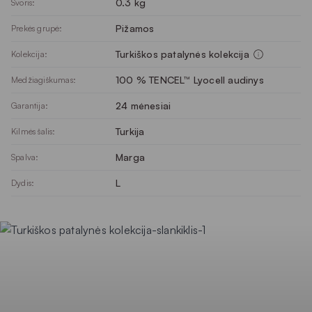
0.3 kg
Svoris:
Pižamos
Prekės grupė:
Turkiškos patalynės kolekcija
Kolekcija:
100 % TENCEL™ Lyocell audinys
Medžiagiškumas:
24 mėnesiai
Garantija:
Turkija
Kilmės šalis:
Marga
Spalva:
L
Dydis: