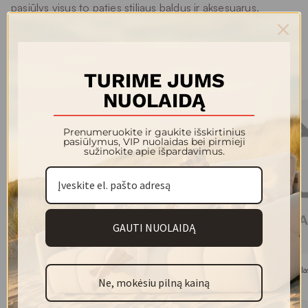
pasiūlys visus to paties stiliaus baldus ir aksesuarus.
Kolekcijos modeliai
TURIME JUMS
NUOLAIDĄ
Prenumeruokite ir gaukite išskirtinius
pasiūlymus, VIP nuolaidas bei pirmieji
sužinokite apie išpardavimus.
GAUTI NUOLAIDĄ
TRIO lova 2090x1370
TRIO rašomasis stal
Ne, mokėsiu pilną kainą
696.00 €
414.00 €