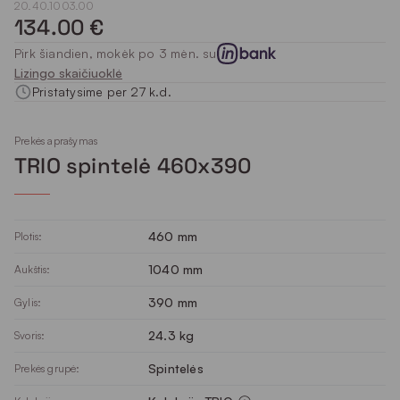
20.40.1003.00
134.00 €
Pirk šiandien, mokėk po 3 mėn. su
Lizingo skaičiuoklė
Pristatysime per 27 k.d.
Prekės aprašymas
TRIO spintelė 460x390
460 mm
Plotis:
1040 mm
Aukštis:
390 mm
Gylis:
24.3 kg
Svoris:
Spintelės
Prekės grupė: