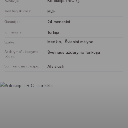
Kolekcija TRIO
Kolekcija:
MDF
Medžiagiškumas:
24 mėnesiai
Garantija:
Turkija
Kilmės šalis:
Medžio
, 
Šviesiai mėlyna
Spalva:
Atidarymo/ uždarymo
Švelnaus uždarymo funkcija
būdas:
Atsisiųsti
Surinkimo instrukcijos: