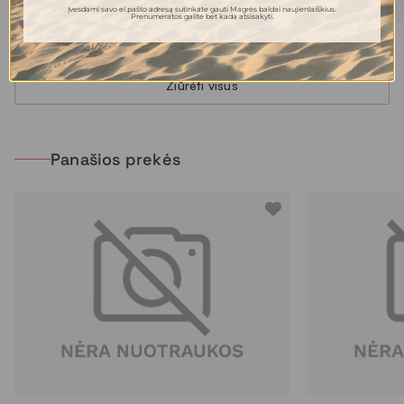
Įvesdami savo el.pašto adresą sutinkate gauti Magrės baldai naujienlaiškius.
Prenumeratos galite bet kada atsisakyti.
Žiūrėti visus
Panašios prekės