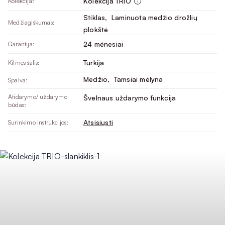
Kolekcija TRIO
Kolekcija:
Stiklas
, 
Laminuota medžio drožlių
Medžiagiškumas:
plokštė
24 mėnesiai
Garantija:
Turkija
Kilmės šalis:
Medžio
, 
Tamsiai mėlyna
Spalva:
Atidarymo/ uždarymo
Švelnaus uždarymo funkcija
būdas:
Atsisiųsti
Surinkimo instrukcijos: