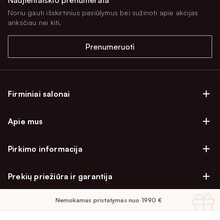
Noriu gauti išskirtinius pasiūlymus bei sužinoti apie akcijas
anksčiau nei kiti.
Prenumeruoti
Firminiai salonai
Firminiai baldų salonai Vilniuje
Apie mus
Firminiai baldų salonai Kaune
Apie mus
Firminiai salonai Klaipėdoje
Pirkimo informacija
Karjera
Firminiai baldų salonai Alytuje
Privatumo politika
Atsiliepimai
Prekių priežiūra ir garantija
Prekių atsiėmimo punktai
Pirkimo sąlygos
Parama
Garantinio aptarnavimo užklausa
Apmokėjimo sąlygos
Nemokamas pristatymas nuo 1990 €
Kontaktai
Baldo kokybės priežiūros vadovas
Pristatymo sąlygos