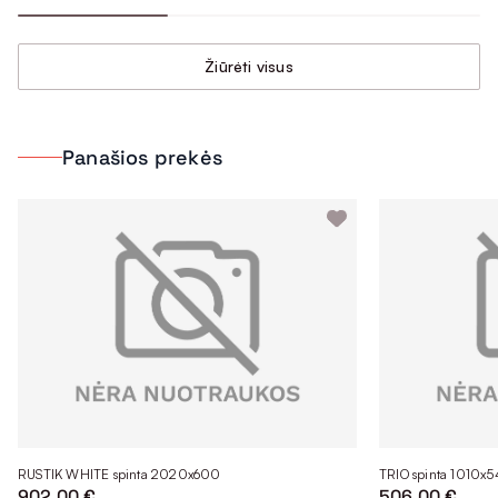
Žiūrėti visus
Panašios prekės
RUSTIK WHITE spinta 2020x600
TRIO spinta 1010x
902.00 €
506.00 €