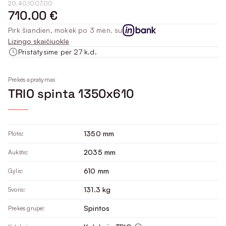
20.40.1007.00
710.00 €
Pirk šiandien, mokėk po 3 mėn. su
Lizingo skaičiuoklė
Pristatysime per 27 k.d.
Prekės aprašymas
TRIO spinta 1350x610
1350 mm
Plotis:
2035 mm
Aukštis:
610 mm
Gylis:
131.3 kg
Svoris:
Spintos
Prekės grupė: