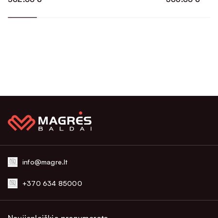
info@magre.lt
+370 634 85000
Naujienlaiškio prenumerata