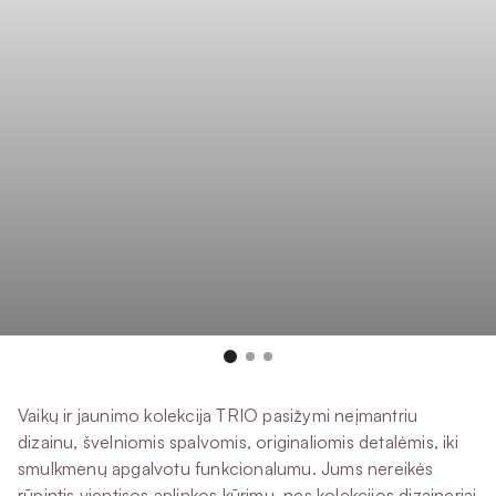
Vaikų ir jaunimo kolekcija TRIO pasižymi neįmantriu
dizainu, švelniomis spalvomis, originaliomis detalėmis, iki
smulkmenų apgalvotu funkcionalumu. Jums nereikės
rūpintis vientisos aplinkos kūrimu, nes kolekcijos dizaineriai