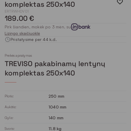
komplektas 250x140
ERTRWHDV01
189.00 €
Pirk šiandien, mokėk po 3 mėn. su
Lizingo skaičiuoklė
Pristatysime per 44 k.d.
Prekės aprašymas
TREVISO pakabinamų lentynų
komplektas 250x140
250 mm
Plotis:
1040 mm
Aukštis:
140 mm
Gylis:
11.8 kg
Svoris: