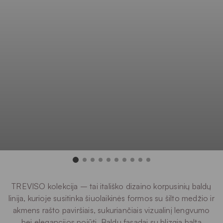
TREVISO kolekcija – tai itališko dizaino korpusinių baldų
linija, kurioje susitinka šiuolaikinės formos su šilto medžio ir
akmens rašto paviršiais, sukuriančiais vizualinį lengvumo
bei elegancijos pojūtį. Baldų fasadai su blizgia balta