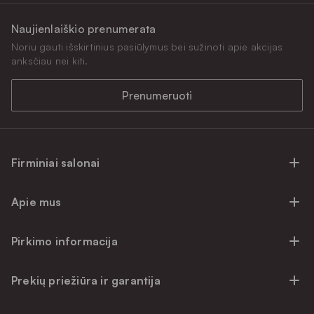
Naujienlaiškio prenumerata
Noriu gauti išskirtinius pasiūlymus bei sužinoti apie akcijas
anksčiau nei kiti.
Prenumeruoti
Firminiai salonai
Firminiai baldų salonai Vilniuje
Apie mus
Firminiai baldų salonai Kaune
Apie mus
Firminiai salonai Klaipėdoje
Pirkimo informacija
Karjera
Firminiai baldų salonai Alytuje
Privatumo politika
Atsiliepimai
Prekių priežiūra ir garantija
Prekių atsiėmimo punktai
Pirkimo sąlygos
Parama
Garantinio aptarnavimo užklausa
Apmokėjimo sąlygos