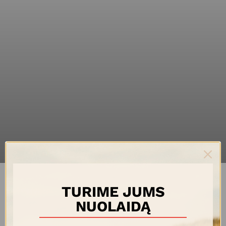
TURIME JUMS
TREVISO kolekcija – tai itališko dizaino korpusinių baldų
NUOLAIDĄ
linija, kurioje susitinka šiuolaikinės formos su šilto medžio ir
akmens rašto paviršiais, sukuriančiais vizualinį lengvumo