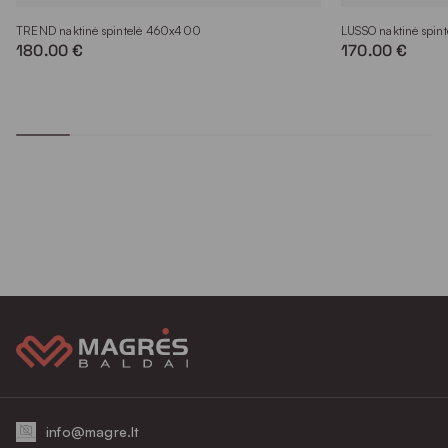
TREND naktinė spintelė 460x400
LUSSO naktinė spin
180.00 €
170.00 €
info@magre.lt