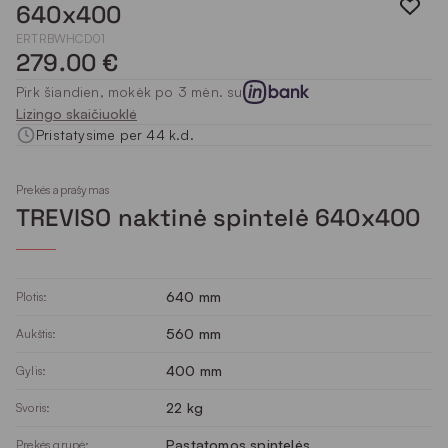
640x400
ERTRBWHCD01
279.00 €
Pirk šiandien, mokėk po 3 mėn. su
Lizingo skaičiuoklė
Pristatysime per 44 k.d.
Prekės aprašymas
TREVISO naktinė spintelė 640x400
640 mm
Plotis:
560 mm
Aukštis:
400 mm
Gylis:
22 kg
Svoris:
Pastatomos spintelės
Prekės grupė: