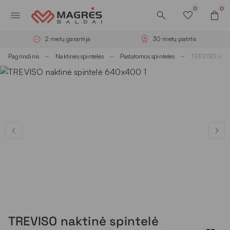
0
0
2 metų garantija
30 metų patirtis
Pagrindinis
Naktinės spintelės
Pastatomos spintelės
TREVISO nakt
TREVISO naktinė spintelė