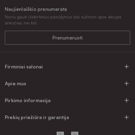
Naujienlaiškio prenumerata
Noriu gauti išskirtinius pasiūlymus bei sužinoti apie akcijas
anksčiau nei kiti.
Prenumeruoti
Firminiai salonai
Firminiai baldų salonai Vilniuje
Apie mus
Firminiai baldų salonai Kaune
Apie mus
Firminiai salonai Klaipėdoje
Pirkimo informacija
Karjera
Firminiai baldų salonai Alytuje
Privatumo politika
Atsiliepimai
Prekių priežiūra ir garantija
Prekių atsiėmimo punktai
Pirkimo sąlygos
Parama
Garantinio aptarnavimo užklausa
Apmokėjimo sąlygos