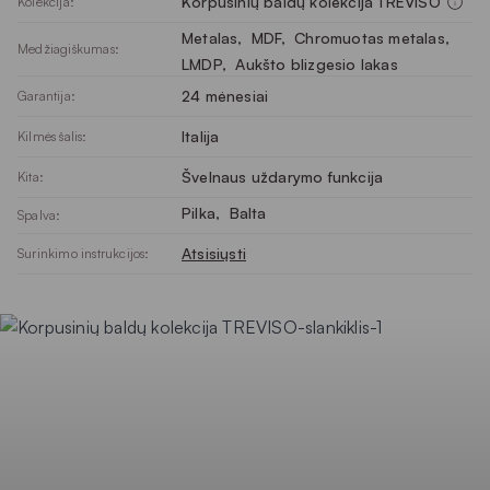
Korpusinių baldų kolekcija TREVISO
Kolekcija:
Metalas
, 
MDF
, 
Chromuotas metalas
, 
Medžiagiškumas:
LMDP
, 
Aukšto blizgesio lakas
24 mėnesiai
Garantija:
Italija
Kilmės šalis:
Švelnaus uždarymo funkcija
Kita:
Pilka
, 
Balta
Spalva:
Atsisiųsti
Surinkimo instrukcijos: