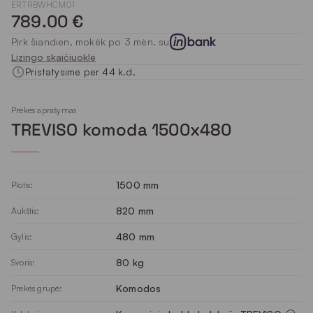
ERTRBWHCM01
789.00 €
Pirk šiandien, mokėk po 3 mėn. su
Lizingo skaičiuoklė
Pristatysime per 44 k.d.
Prekės aprašymas
TREVISO komoda 1500x480
1500 mm
Plotis:
820 mm
Aukštis:
480 mm
Gylis:
80 kg
Svoris:
Komodos
Prekės grupė: