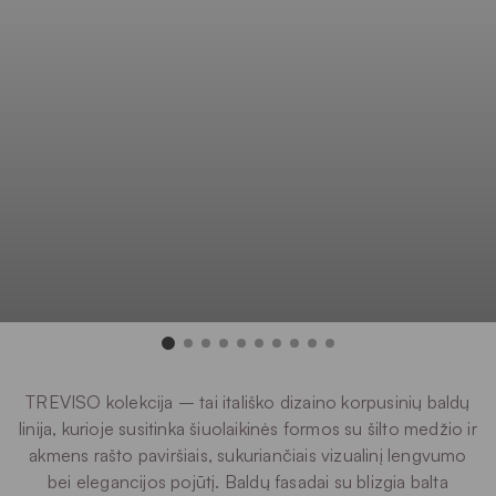
TREVISO kolekcija – tai itališko dizaino korpusinių baldų
linija, kurioje susitinka šiuolaikinės formos su šilto medžio ir
akmens rašto paviršiais, sukuriančiais vizualinį lengvumo
bei elegancijos pojūtį. Baldų fasadai su blizgia balta