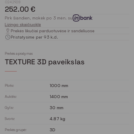
0242928
252.00 €
Pirk šiandien, mokėk po 3 mėn. su
Lizingo skaičiuoklė
Prekės likučiai parduotuvėse ir sandėliuose
Pristatysime per 93 k.d.
Prekės aprašymas
TEXTURE 3D paveikslas
1000 mm
Plotis:
1400 mm
Aukštis:
30 mm
Gylis:
4.87 kg
Svoris:
3D
Prekės grupė: