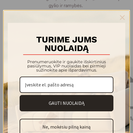
gylio ir ramybės.
Tai akcentai, kurie neužgožia - jie papildo. Subtilūs,
estetiški sprendimai tiems, kurie vertina harmoniją,
medžiagiškumo grynumą ir itališką dizaino lengvumą.
TURIME JUMS
NUOLAIDĄ
Kolekcijos modeliai
Prenumeruokite ir gaukite išskirtinius
pasiūlymus, VIP nuolaidas bei pirmieji
sužinokite apie išpardavimus.
GAUTI NUOLAIDĄ
Ne, mokėsiu pilną kainą