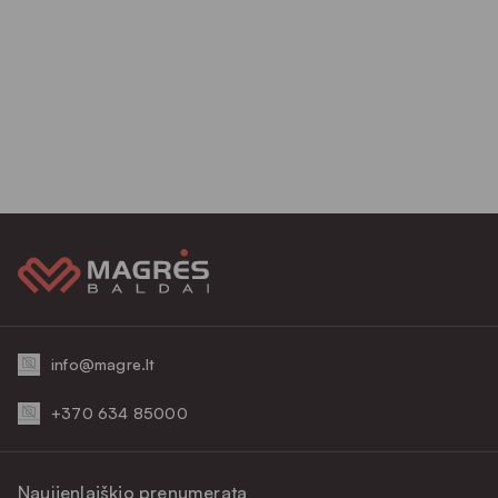
info@magre.lt
+370 634 85000
Naujienlaiškio prenumerata