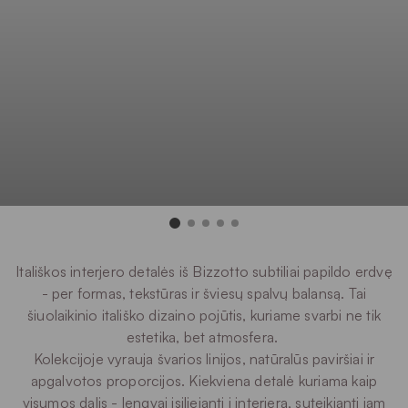
Itališkos interjero detalės iš Bizzotto subtiliai papildo erdvę
- per formas, tekstūras ir šviesų spalvų balansą. Tai
šiuolaikinio itališko dizaino pojūtis, kuriame svarbi ne tik
estetika, bet atmosfera.
Kolekcijoje vyrauja švarios linijos, natūralūs paviršiai ir
apgalvotos proporcijos. Kiekviena detalė kuriama kaip
visumos dalis - lengvai įsiliejanti į interjerą, suteikianti jam