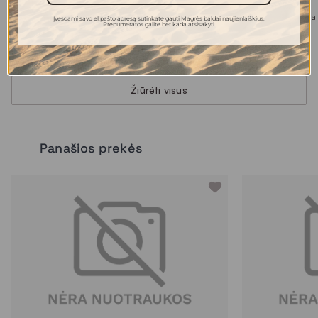
BOLD paveikslas su auksinėmis detalėmis
PALM TREE dekoraty
Įvesdami savo el.pašto adresą sutinkate gauti Magrės baldai naujienlaiškius.
Prenumeratos galite bet kada atsisakyti.
92.00 €
31.00 €
Žiūrėti visus
Panašios prekės