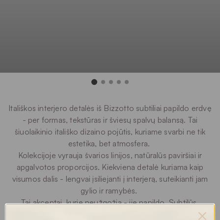
Itališkos interjero detalės iš Bizzotto subtiliai papildo erdvę
- per formas, tekstūras ir šviesų spalvų balansą. Tai
šiuolaikinio itališko dizaino pojūtis, kuriame svarbi ne tik
estetika, bet atmosfera.
Kolekcijoje vyrauja švarios linijos, natūralūs paviršiai ir
apgalvotos proporcijos. Kiekviena detalė kuriama kaip
visumos dalis - lengvai įsiliejanti į interjerą, suteikianti jam
gylio ir ramybės.
Tai akcentai, kurie neužgožia - jie papildo. Subtilūs,
estetiški sprendimai tiems, kurie vertina harmoniją,