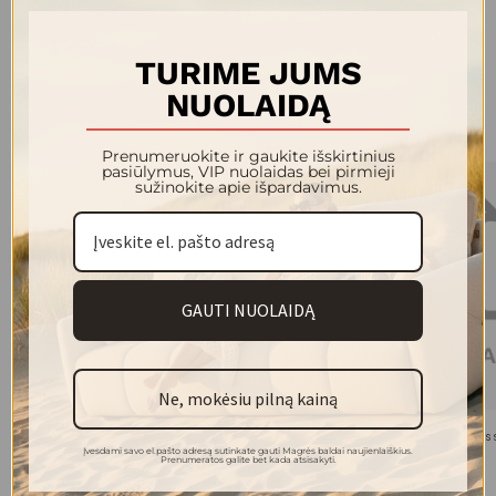
medžiagiškumo grynumą ir itališką dizaino lengvumą.
TURIME JUMS
NUOLAIDĄ
Kolekcijos modeliai
Prenumeruokite ir gaukite išskirtinius
pasiūlymus, VIP nuolaidas bei pirmieji
sužinokite apie išpardavimus.
GAUTI NUOLAIDĄ
Ne, mokėsiu pilną kainą
NASKA paveikslas
CROWN paveikslas s
Įvesdami savo el.pašto adresą sutinkate gauti Magrės baldai naujienlaiškius.
259.00 €
139.99 €
Prenumeratos galite bet kada atsisakyti.