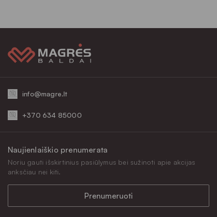
info@magre.lt
+370 634 85000
Naujienlaiškio prenumerata
Noriu gauti išskirtinius pasiūlymus bei sužinoti apie akcijas
anksčiau nei kiti.
Prenumeruoti