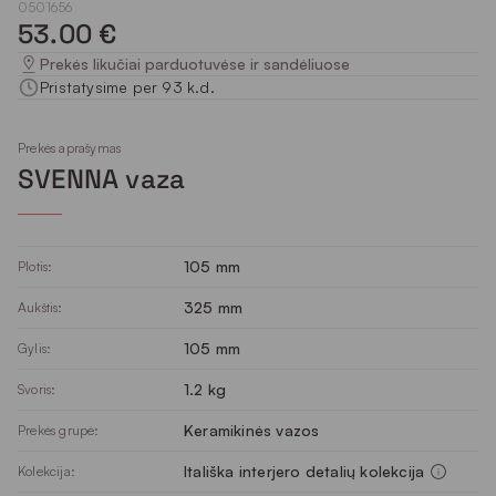
0501656
53.00 €
Prekės likučiai parduotuvėse ir sandėliuose
Pristatysime per 93 k.d.
Prekės aprašymas
SVENNA vaza
105 mm
Plotis:
325 mm
Aukštis:
105 mm
Gylis:
1.2 kg
Svoris:
Keramikinės vazos
Prekės grupė:
Itališka interjero detalių kolekcija
Kolekcija: