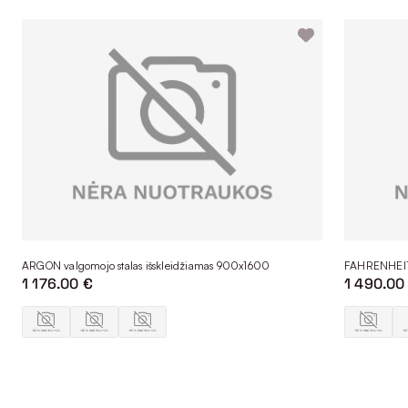
ARGON valgomojo stalas išskleidžiamas 900x1600
FAHRENHEIT 
1 176.00 €
1 490.00