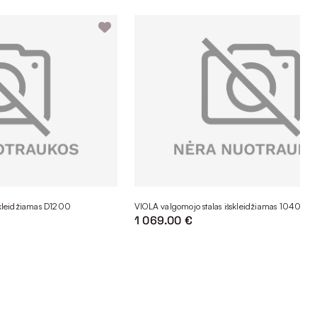
skleidžiamas D1200
VIOLA valgomojo stalas išskleidžiamas 1040x1
1 069.00 €