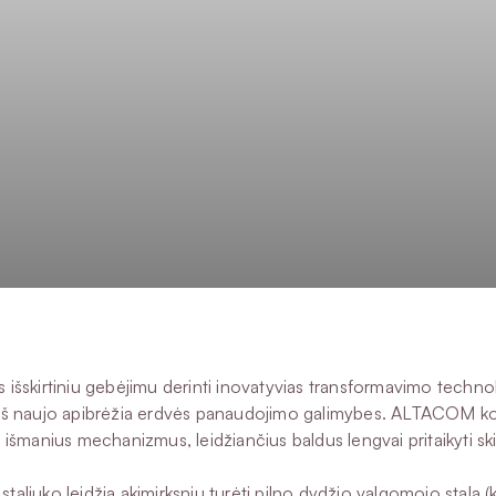
išskirtiniu gebėjimu derinti inovatyvias transformavimo technolo
ie iš naujo apibrėžia erdvės panaudojimo galimybes. ALTACOM 
a išmanius mechanizmus, leidžiančius baldus lengvai pritaikyti s
 staliuko leidžia akimirksniu turėti pilno dydžio valgomojo stal