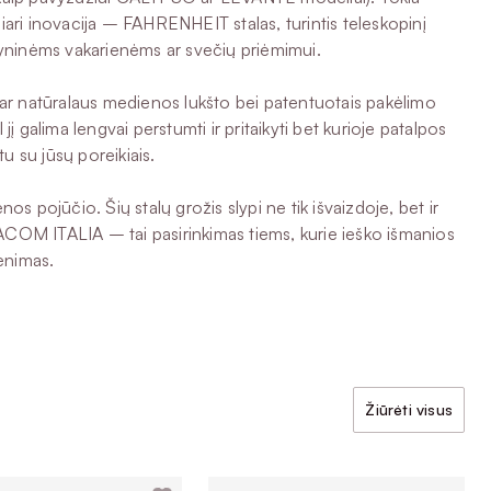
liari inovacija – FAHRENHEIT stalas, turintis teleskopinį
eimyninėms vakarienėms ar svečių priėmimui.
lo ar natūralaus medienos lukšto bei patentuotais pakėlimo
į galima lengvai perstumti ir pritaikyti bet kurioje patalpos
u su jūsų poreikiais.
os pojūčio. Šių stalų grožis slypi ne tik išvaizdoje, bet ir
LTACOM ITALIA – tai pasirinkimas tiems, kurie ieško išmanios
venimas.
Žiūrėti visus