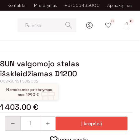
Kontaktai
Pristatymas
+37063485000
Apmokėjimas
0
0
Paieška
SUN valgomojo stalas
išskleidžiamas D1200
0029SUNSTISD12002
Nemokamas pristatymas
nuo 1990 €
1 403.00 €
Į krepšelį
Į norų sąrašą