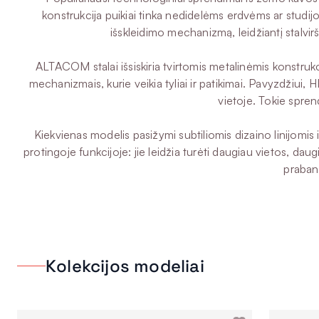
konstrukcija puikiai tinka nedidelėms erdvėms ar studijo
išskleidimo mechanizmą, leidžiantį stalvir
ALTACOM stalai išsiskiria tvirtomis metalinėmis konstrukc
mechanizmais, kurie veikia tyliai ir patikimai. Pavyzdžiui, 
vietoje. Tokie spren
Kiekvienas modelis pasižymi subtiliomis dizaino linijomis i
protingoje funkcijoje: jie leidžia turėti daugiau vietos, d
prabang
Kolekcijos modeliai