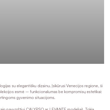
gijas su elegantišku dizainu. Įsikūrusi Venecijos regione, ši
kolekcijos esmė – funkcionalumas be kompromisų estetikai:
kirtingoms gyvenimo situacijoms.
ą (kaip pavyzdžiui CALYPSO ar LEVANTE modeliai). Tokia