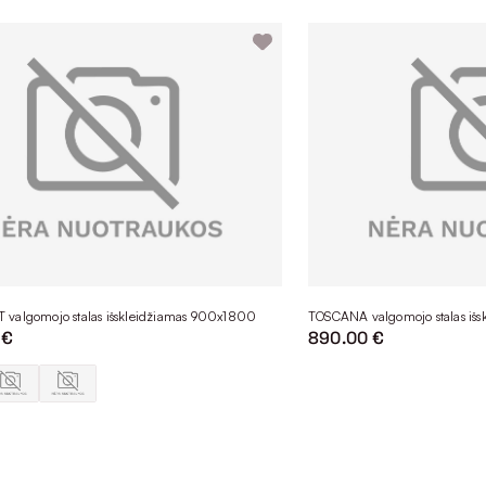
valgomojo stalas išskleidžiamas 900x1800
TOSCANA valgomojo stalas iš
 €
890.00 €