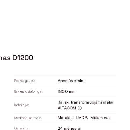
amas D1200
Apvalūs stalai
Prekės grupė:
1800 mm
Išskleisto stalo ilgis:
Itališki transformuojami stalai
Kolekcija:
ALTACOM
Metalas
, 
LMDP
, 
Melaminas
Medžiagiškumas:
24 mėnesiai
Garantija: