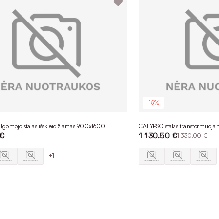
-15%
gomojo stalas išskleidžiamas 900x1600
CALYPSO stalas transformuoj
 €
1 130.50 €
1 330.00 €
+1