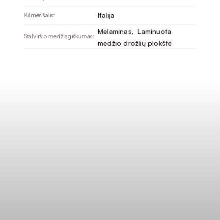
Italija
Kilmės šalis:
Melaminas
, 
Laminuota
Stalviršio medžiagiškumas:
medžio drožlių plokštė