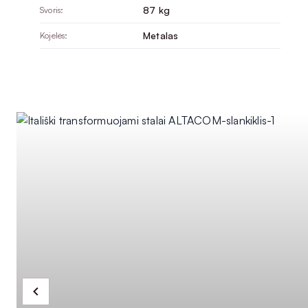
87 kg
Svoris:
Metalas
Kojelės: