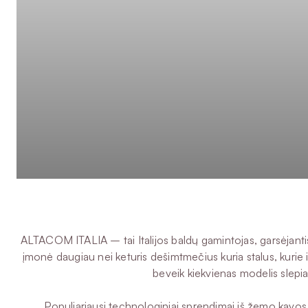
ALTACOM ITALIA – tai Italijos baldų gamintojas, garsėjantis 
įmonė daugiau nei keturis dešimtmečius kuria stalus, kur
beveik kiekvienas modelis slepi
Populiariausi technologiniai sprendimai iš žemo kavos