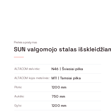
Prekės aprašymas
SUN valgomojo stalas išskleidži
N46 | Šviesiai pilka
ALTACOM stalviršis:
M11 | Tamsiai pilka
ALTACOM kojos metalinės:
1200 mm
Plotis:
750 mm
Aukštis:
1200 mm
Gylis: