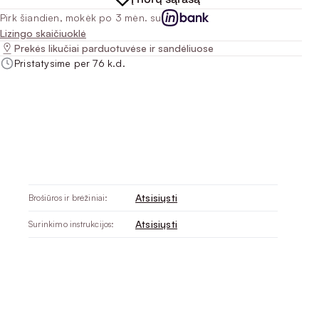
Pirk šiandien, mokėk po 3 mėn. su
Lizingo skaičiuoklė
Prekės likučiai parduotuvėse ir sandėliuose
Pristatysime per 76 k.d.
Atsisiųsti
Brošiūros ir brėžiniai:
Atsisiųsti
Surinkimo instrukcijos: