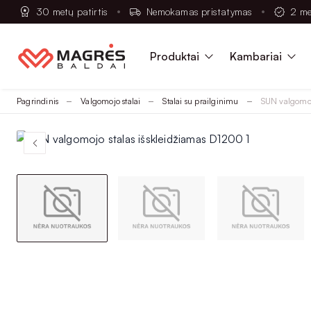
30 metų patirtis
Nemokamas pristatymas
2 me
Produktai
Kambariai
Pagrindinis
Valgomojo stalai
Stalai su prailginimu
SUN valgomoj