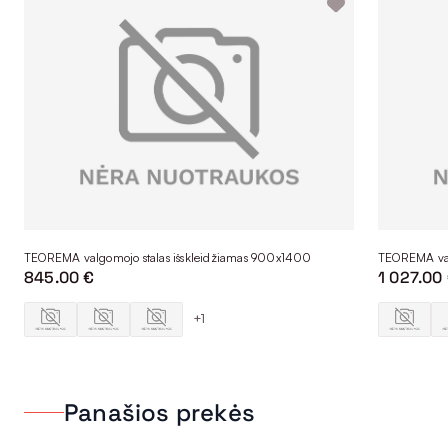
TEOREMA valgomojo stalas išskleidžiamas 900x1400
TEOREMA val
845.00 €
1 027.00
+1
Panašios prekės