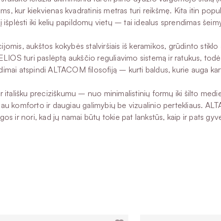
ms, kur kiekvienas kvadratinis metras turi reikšmę. Kita itin popu
šį išplėsti iki kelių papildomų vietų – tai idealus sprendimas š
ijomis, aukštos kokybės stalviršiais iš keramikos, grūdinto stik
HELIOS turi paslėptą aukščio reguliavimo sistemą ir ratukus, todėl j
dimai atspindi ALTACOM filosofiją – kurti baldus, kurie auga kart
r itališku preciziškumu – nuo minimalistinių formų iki šilto medien
augiau komforto ir daugiau galimybių be vizualinio pertekliaus. A
os ir nori, kad jų namai būtų tokie pat lankstūs, kaip ir pats gy