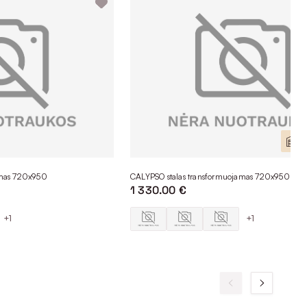
Yr
amas 720x950
CALYPSO stalas transformuojamas 720x950
1 330.00 €
+1
+1