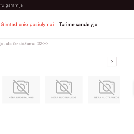
tų garantija
Gimtadienio pasiūlymai
Turime sandėlyje
o stalas išskleidžiamas D1200