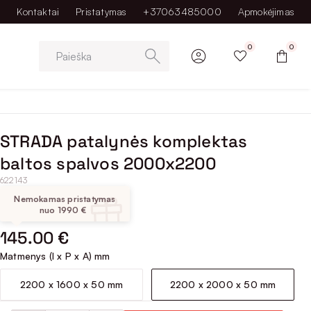
Kontaktai
Pristatymas
+37063485000
Apmokėjimas
0
0
Paieška
STRADA patalynės komplektas
baltos spalvos 2000x2200
622143
Nemokamas pristatymas
nuo 1990 €
145.00 €
Matmenys (I x P x A) mm
2200 x 1600 x 50 mm
2200 x 2000 x 50 mm