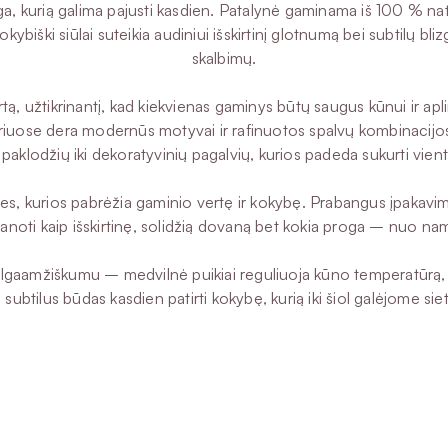
a, kurią galima pajusti kasdien. Patalynė gaminama iš 100 % na
kybiški siūlai suteikia audiniui išskirtinį glotnumą bei subtilų bl
skalbimų.
 užtikrinantį, kad kiekvienas gaminys būtų saugus kūnui ir aplinkai
, kuriuose dera modernūs motyvai ir rafinuotos spalvų kombinaci
 paklodžių iki dekoratyvinių pagalvių, kurios padeda sukurti vien
dėžes, kurios pabrėžia gaminio vertę ir kokybę. Prabangus įpakavim
vanoti kaip išskirtinę, solidžią dovaną bet kokia proga – nuo namų
r ilgaamžiškumu – medvilnė puikiai reguliuoja kūno temperatūrą, 
 subtilus būdas kasdien patirti kokybę, kurią iki šiol galėjome sie