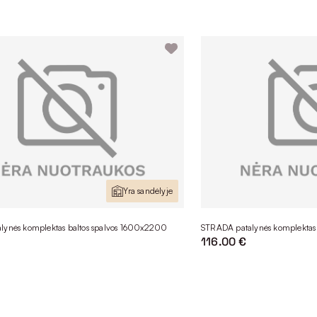
Yra sandėlyje
lynės komplektas baltos spalvos 1600x2200
STRADA patalynės komplektas
116.00 €