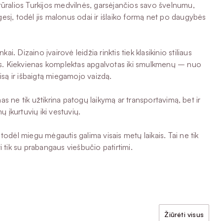
tūralios Turkijos medvilnės, garsėjančios savo švelnumu,
izgesį, todėl jis malonus odai ir išlaiko formą net po daugybės
. Dizaino įvairovė leidžia rinktis tiek klasikinio stiliaus
jos. Kiekvienas komplektas apgalvotas iki smulkmenų – nuo
tisą ir išbaigtą miegamojo vaizdą.
as ne tik užtikrina patogų laikymą ar transportavimą, bet ir
 įkurtuvių iki vestuvių.
todėl miegu mėgautis galima visais metų laikais. Tai ne tik
ti tik su prabangaus viešbučio patirtimi.
Žiūrėti visus