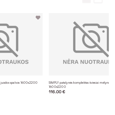
 juodos spalvos 1600x2200
SIMPLY patalynės komplektas šviesiai mėlynos sp
1600x2200
116.00 €