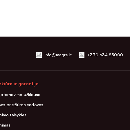
info@magre.lt
+370 634 85000
ežiūra ir garantija
aptarnavimo užklausa
ės priežiūros vadovas
nimo taisyklės
inimas