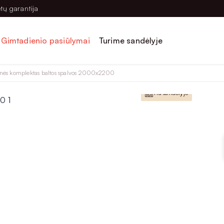
tų garantija
Gimtadienio pasiūlymai
Turime sandėlyje
nės komplektas baltos spalvos 2000x2200
Yra sandėlyje