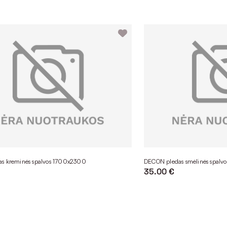
s kreminės spalvos 1700x2300
DECON pledas smėlinės spalv
35.00 €