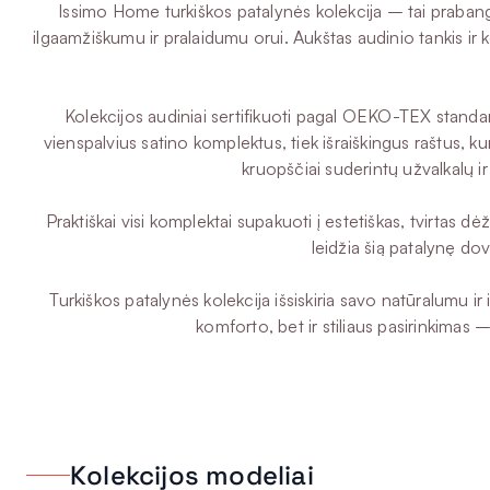
Issimo Home turkiškos patalynės kolekcija – tai prabang
ilgaamžiškumu ir pralaidumu orui. Aukštas audinio tankis ir ko
Kolekcijos audiniai sertifikuoti pagal OEKO-TEX standartą,
vienspalvius satino komplektus, tiek išraiškingus raštus
kruopščiai suderintų užvalkalų ir
Praktiškai visi komplektai supakuoti į estetiškas, tvirtas 
leidžia šią patalynę do
Turkiškos patalynės kolekcija išsiskiria savo natūralumu i
komforto, bet ir stiliaus pasirinkimas –
Kolekcijos modeliai