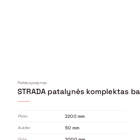
Prekės aprašymas
STRADA patalynės komplektas ba
2200 mm
Plotis:
50 mm
Aukštis:
2000 mm
Gylis: