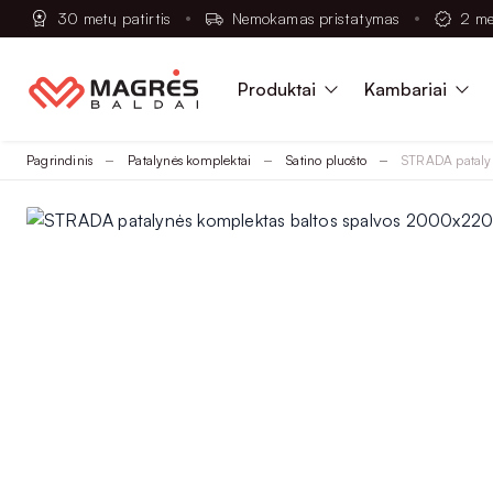
30 metų patirtis
Nemokamas pristatymas
2 me
Produktai
Kambariai
Pagrindinis
Patalynės komplektai
Satino pluošto
STRADA pataly