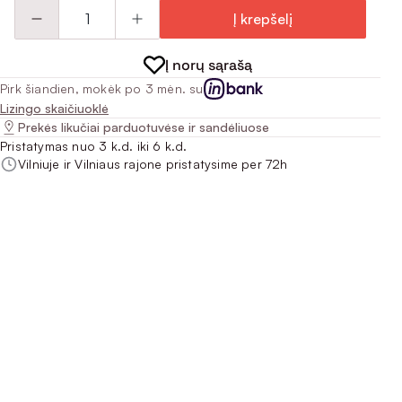
Į krepšelį
Į norų sąrašą
Pirk šiandien, mokėk po 3 mėn. su
Lizingo skaičiuoklė
Prekės likučiai parduotuvėse ir sandėliuose
Pristatymas nuo 3 k.d. iki 6 k.d.
Vilniuje ir Vilniaus rajone pristatysime per 72h