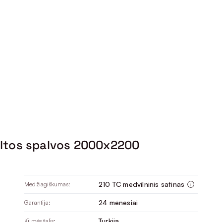
ltos spalvos 2000x2200
210 TC medvilninis satinas
Medžiagiškumas:
24 mėnesiai
Garantija:
Turkija
Kilmės šalis: