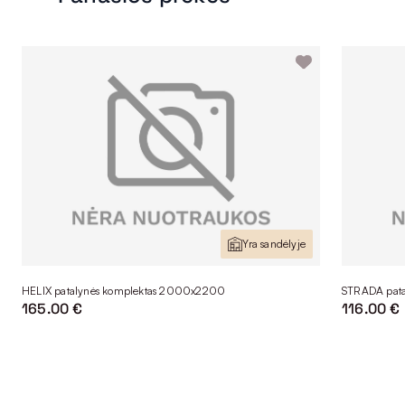
Yra sandėlyje
HELIX patalynės komplektas 2000x2200
STRADA pata
165.00 €
116.00 €