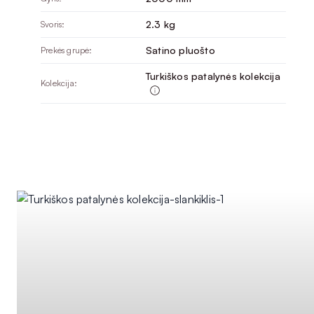
2.3 kg
Svoris:
Satino pluošto
Prekės grupė:
Turkiškos patalynės kolekcija
Kolekcija: