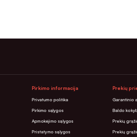
Pirkimo informacija
Prekių pri
Privatumo politika
Garantinio 
Pirkimo sąlygos
Baldo kokyb
Apmokėjimo sąlygos
Prekių grąži
Pristatymo sąlygos
Prekių grąž