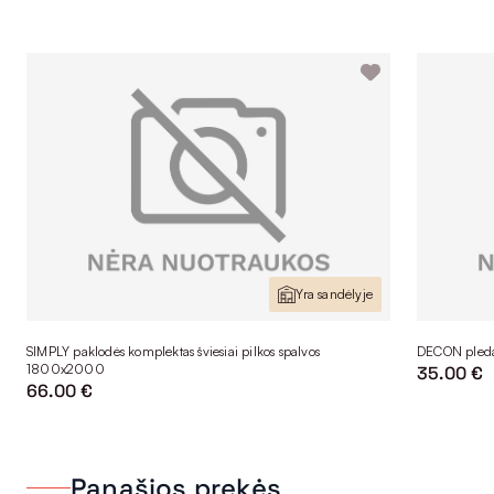
Yra sandėlyje
SIMPLY paklodės komplektas šviesiai pilkos spalvos
DECON pleda
1800x2000
35.00 €
66.00 €
Panašios prekės