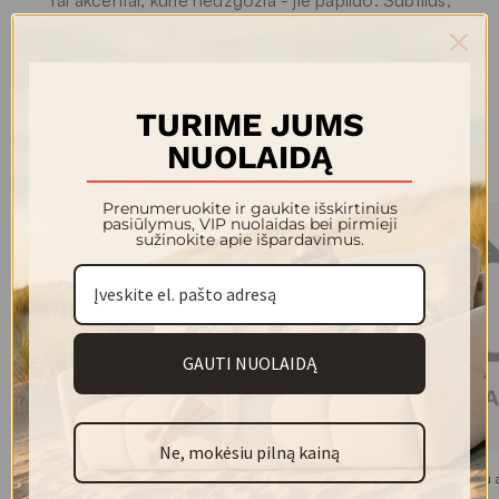
estetiški sprendimai tiems, kurie vertina harmoniją,
medžiagiškumo grynumą ir itališką dizaino lengvumą.
TURIME JUMS
NUOLAIDĄ
Kolekcijos modeliai
Prenumeruokite ir gaukite išskirtinius
pasiūlymus, VIP nuolaidas bei pirmieji
sužinokite apie išpardavimus.
GAUTI NUOLAIDĄ
Ne, mokėsiu pilną kainą
PALM TREE dekoratyvinis augalas
BOLD paveikslas su 