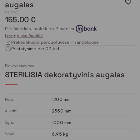
augalas
0172963
155.00 €
Pirk šiandien, mokėk po 3 mėn. su
Lizingo skaičiuoklė
Prekės likučiai parduotuvėse ir sandėliuose
Pristatysime per 93 k.d.
Prekės aprašymas
STERILISIA dekoratyvinis augalas
1200 mm
Plotis:
2350 mm
Aukštis:
1000 mm
Gylis:
6.95 kg
Svoris: