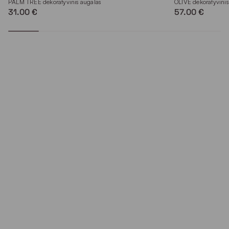
PALM TREE dekoratyvinis augalas
OLIVE dekoratyvinis
31.00 €
57.00 €