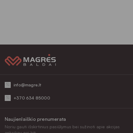
info@magre.lt
+370 634 85000
Naujienlaiškio prenumerata
Noriu gauti išskirtinius pasiūlymus bei sužinoti apie akcijas
anksčiau nei kiti.