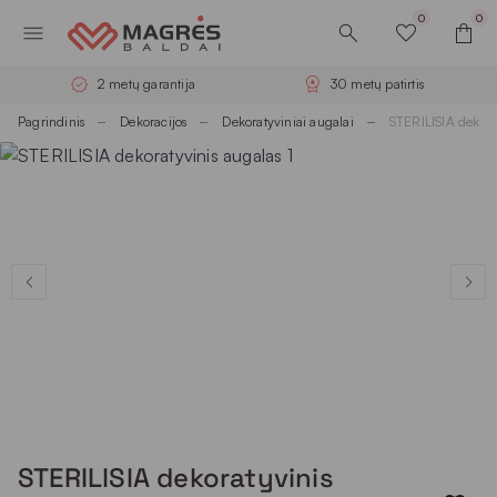
0
0
2 metų garantija
30 metų patirtis
Pagrindinis
Dekoracijos
Dekoratyviniai augalai
STERILISIA dekora
STERILISIA dekoratyvinis