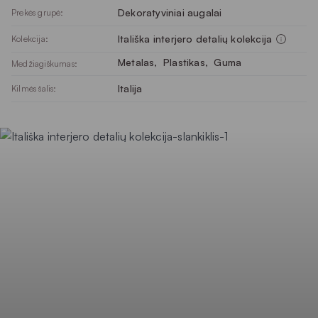
Dekoratyviniai augalai
Prekės grupė:
Itališka interjero detalių kolekcija
Kolekcija:
Metalas
, 
Plastikas
, 
Guma
Medžiagiškumas:
Italija
Kilmės šalis: