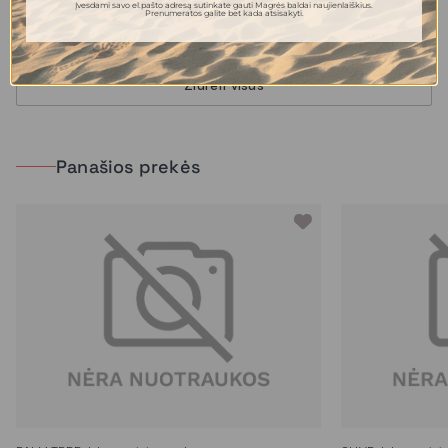
31.00 €
92.00 €
Įvesdami savo el.pašto adresą sutinkate gauti Magrės baldai naujienlaiškius.
Prenumeratos galite bet kada atsisakyti.
Žiūrėti visus
Panašios prekės