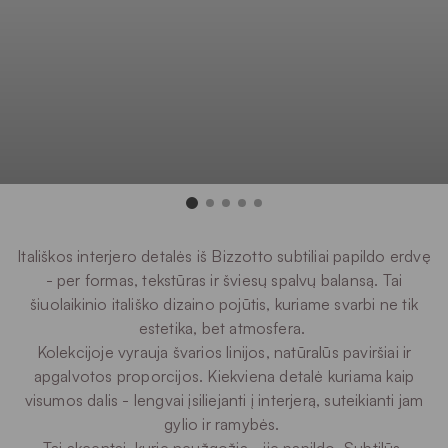
Itališkos interjero detalės iš Bizzotto subtiliai papildo erdvę
- per formas, tekstūras ir šviesų spalvų balansą. Tai
šiuolaikinio itališko dizaino pojūtis, kuriame svarbi ne tik
estetika, bet atmosfera.
Kolekcijoje vyrauja švarios linijos, natūralūs paviršiai ir
apgalvotos proporcijos. Kiekviena detalė kuriama kaip
visumos dalis - lengvai įsiliejanti į interjerą, suteikianti jam
gylio ir ramybės.
Tai akcentai, kurie neužgožia - jie papildo. Subtilūs,