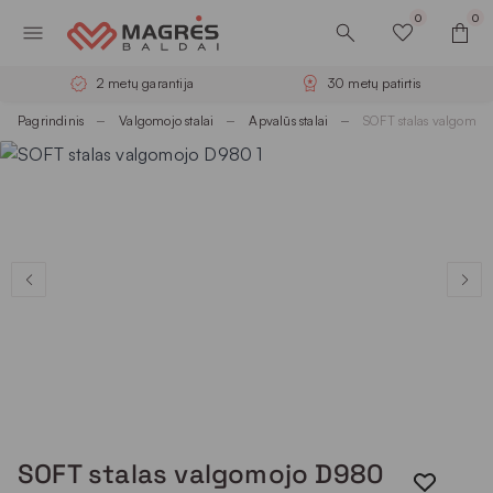
0
0
2 metų garantija
30 metų patirtis
Pagrindinis
Valgomojo stalai
Apvalūs stalai
SOFT stalas valgomo
SOFT stalas valgomojo D980