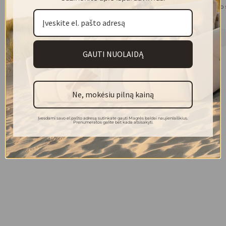
FELICIA valgomojo stalas D1000
FELICIA valgomojo 
310.00 €
460.00 €
+2
GAUTI NUOLAIDĄ
Ne, mokėsiu pilną kainą
Įvesdami savo el.pašto adresą sutinkate gauti Magrės baldai naujienlaiškius.
Prenumeratos galite bet kada atsisakyti.