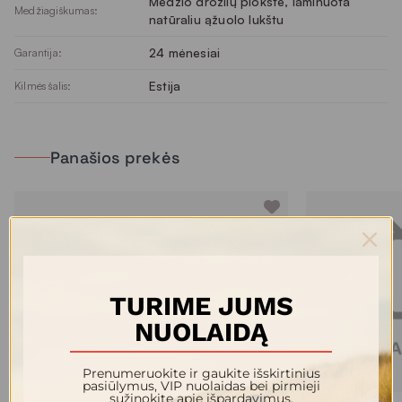
Medžio drožlių plokštė, laminuota
Medžiagiškumas:
natūraliu ąžuolo lukštu
24 mėnesiai
Garantija:
Estija
Kilmės šalis:
Panašios prekės
TURIME JUMS
NUOLAIDĄ
Prenumeruokite ir gaukite išskirtinius
pasiūlymus, VIP nuolaidas bei pirmieji
sužinokite apie išpardavimus.