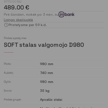
197110001162
489.00 €
Pirk šiandien, mokėk po 3 mėn. su
Lizingo skaičiuoklė
Pristatysime per 59 k.d.
Prekės aprašymas
SOFT stalas valgomojo D980
980 mm
Plotis:
740 mm
Aukštis:
980 mm
Gylis:
35 kg
Svoris:
Apvalūs stalai
Prekės grupė: