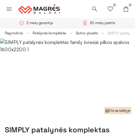
0
0
2 metų garantija
30 metų patirtis
Pagrindinis
Patalynės komplektai
Satino pluošto
SIMPLY patalynės
Yra sandėlyje
SIMPLY patalynės komplektas