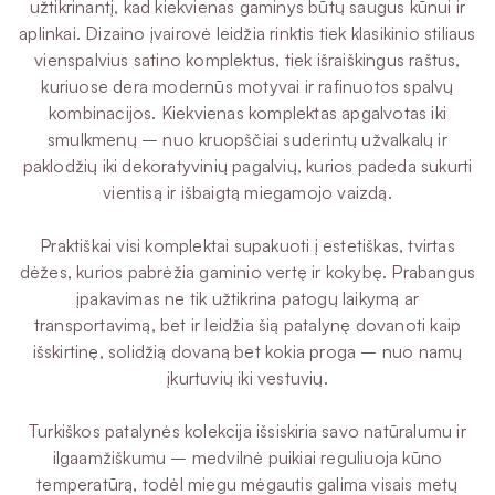
užtikrinantį, kad kiekvienas gaminys būtų saugus kūnui ir
aplinkai. Dizaino įvairovė leidžia rinktis tiek klasikinio stiliaus
vienspalvius satino komplektus, tiek išraiškingus raštus,
kuriuose dera modernūs motyvai ir rafinuotos spalvų
kombinacijos. Kiekvienas komplektas apgalvotas iki
smulkmenų – nuo kruopščiai suderintų užvalkalų ir
paklodžių iki dekoratyvinių pagalvių, kurios padeda sukurti
vientisą ir išbaigtą miegamojo vaizdą.
Praktiškai visi komplektai supakuoti į estetiškas, tvirtas
dėžes, kurios pabrėžia gaminio vertę ir kokybę. Prabangus
įpakavimas ne tik užtikrina patogų laikymą ar
transportavimą, bet ir leidžia šią patalynę dovanoti kaip
išskirtinę, solidžią dovaną bet kokia proga – nuo namų
įkurtuvių iki vestuvių.
Turkiškos patalynės kolekcija išsiskiria savo natūralumu ir
ilgaamžiškumu – medvilnė puikiai reguliuoja kūno
temperatūrą, todėl miegu mėgautis galima visais metų