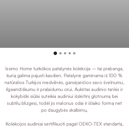
Issimo Home turkiškos patalynės kolekcija – tai prabanga,
kurią galima pajusti kasdien. Patalynė gaminama iš 100 %
natūralios Turkijos medvilnės, garsėjančios savo švelnumu,
ilgaamžiškumu ir pralaidumu orui. Aukštas audinio tankis ir
kokybiški siūlai suteikia audiniui išskirtinį glotnumą bei
subtilų blizgesį, todėl jis malonus odai ir išlaiko formą net
po daugybės skalbimų.
Kolekcijos audiniai sertifikuoti pagal OEKO-TEX standartą,