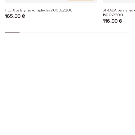
HELIX patalynės komplektas 2000x2200
STRADA patalynės ko
1600x2200
165.00 €
116.00 €