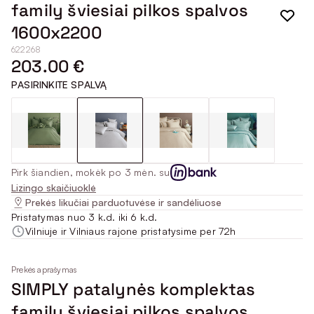
family šviesiai pilkos spalvos
1600x2200
622268
203.00 €
PASIRINKITE SPALVĄ
Pirk šiandien, mokėk po 3 mėn. su
Lizingo skaičiuoklė
Prekės likučiai parduotuvėse ir sandėliuose
Pristatymas nuo 3 k.d. iki 6 k.d.
Vilniuje ir Vilniaus rajone pristatysime per 72h
Prekės aprašymas
SIMPLY patalynės komplektas
family šviesiai pilkos spalvos