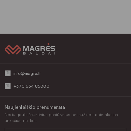
info@magre.lt
+370 634 85000
Naujienlaiškio prenumerata
Noriu gauti išskirtinius pasiūlymus bei sužinoti apie akcijas
anksčiau nei kiti.