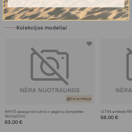
Kolekcijos modeliai
Yra sandėlyje
WHITE apsauginis čiužinio ir pagalvių komplektas
ULTRA antklodė 19
1800x2000
58.00 €
63.00 €