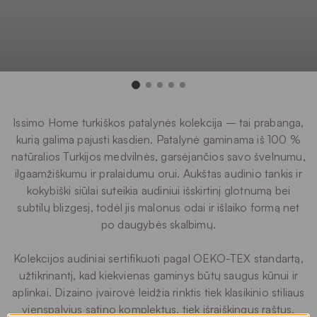
Issimo Home turkiškos patalynės kolekcija – tai prabanga,
kurią galima pajusti kasdien. Patalynė gaminama iš 100 %
natūralios Turkijos medvilnės, garsėjančios savo švelnumu,
ilgaamžiškumu ir pralaidumu orui. Aukštas audinio tankis ir
kokybiški siūlai suteikia audiniui išskirtinį glotnumą bei
subtilų blizgesį, todėl jis malonus odai ir išlaiko formą net
po daugybės skalbimų.
Kolekcijos audiniai sertifikuoti pagal OEKO-TEX standartą,
užtikrinantį, kad kiekvienas gaminys būtų saugus kūnui ir
aplinkai. Dizaino įvairovė leidžia rinktis tiek klasikinio stiliaus
vienspalvius satino komplektus, tiek išraiškingus raštus,