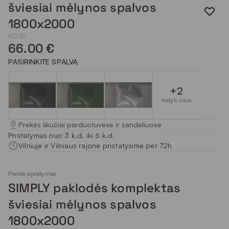
šviesiai mėlynos spalvos
1800x2000
622311
66.00 €
PASIRINKITE SPALVĄ
+2
rodyti visus
Prekės likučiai parduotuvėse ir sandėliuose
Pristatymas nuo 3 k.d. iki 6 k.d.
Vilniuje ir Vilniaus rajone pristatysime per 72h
Prekės aprašymas
SIMPLY paklodės komplektas
šviesiai mėlynos spalvos
1800x2000