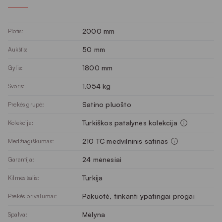
2000 mm
Plotis:
50 mm
Aukštis:
1800 mm
Gylis:
1.054 kg
Svoris:
Satino pluošto
Prekės grupė:
Turkiškos patalynės kolekcija
Kolekcija:
210 TC medvilninis satinas
Medžiagiškumas:
24 mėnesiai
Garantija:
Turkija
Kilmės šalis:
Pakuotė, tinkanti ypatingai progai
Prekės privalumai:
Mėlyna
Spalva: