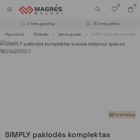
0
0
2 metų garantija
30 metų patirtis
Pagrindinis
Paklodės
Satino pluošto
SIMPLY paklodės komplektas
Yra sandėlyje
SIMPLY paklodės komplektas