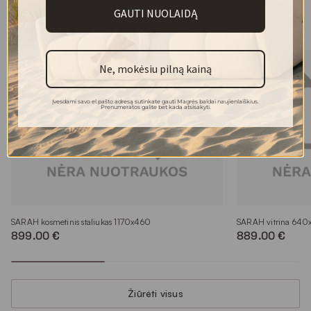
GAUTI NUOLAIDĄ
Kolekcijos modeliai
Ne, mokėsiu pilną kainą
Įvesdami savo el.pašto adresą sutinkate gauti Magrės baldai naujienlaiškius.
Prenumeratos galite bet kada atsisakyti.
SARAH kosmetinis staliukas 1170x460
SARAH vitrina 64
899.00 €
889.00 €
Žiūrėti visus