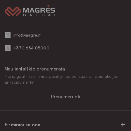
info@magre.lt
+370 634 85000
Naujienlaiškio prenumerata
Noriu gauti išskirtinius pasiūlymus bei sužinoti apie akcijas
anksčiau nei kiti.
Prenumeruoti
Firminiai salonai