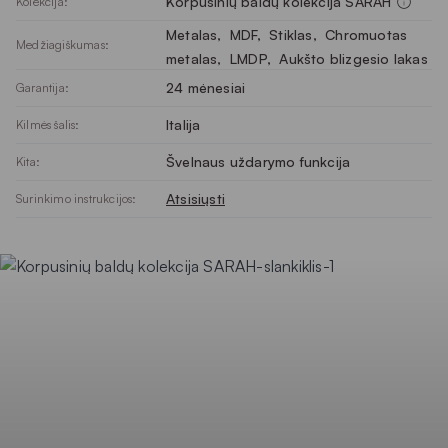
Korpusinių baldų kolekcija SARAH
Kolekcija:
Metalas
, 
MDF
, 
Stiklas
, 
Chromuotas
Medžiagiškumas:
metalas
, 
LMDP
, 
Aukšto blizgesio lakas
24 mėnesiai
Garantija:
Italija
Kilmės šalis:
Švelnaus uždarymo funkcija
Kita:
Atsisiųsti
Surinkimo instrukcijos: