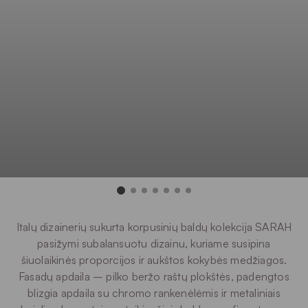
Italų dizainerių sukurta korpusinių baldų kolekcija SARAH
pasižymi subalansuotu dizainu, kuriame susipina
šiuolaikinės proporcijos ir aukštos kokybės medžiagos.
Fasadų apdaila – pilko beržo raštų plokštės, padengtos
blizgia apdaila su chromo rankenėlėmis ir metaliniais