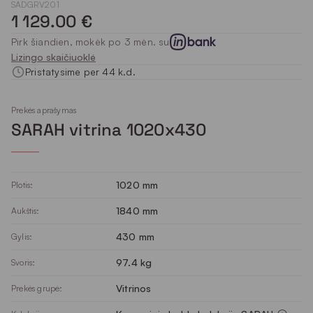
SADGRV201
1 129.00 €
Pirk šiandien, mokėk po 3 mėn. su
Lizingo skaičiuoklė
Pristatysime per 44 k.d.
Prekės aprašymas
SARAH vitrina 1020x430
1020 mm
Plotis:
1840 mm
Aukštis:
430 mm
Gylis:
97.4 kg
Svoris:
Vitrinos
Prekės grupė: