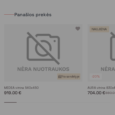
Panašios prekės
NAUJIENA
Yra sandėlyje
-20%
MEDEA vitrina 540x450
AURA vitrina 830x
919.00 €
704.00 €
880.0