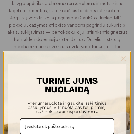
blizgia apdaila su chromo rankenėlėmis ir metaliniais
kojelių elementais, suteikiančiais baldams rafinuotumo.
Korpusų konstrukcija pagaminta iš aukšto tankio MDF
plokščių, dažymas atliektas vandens pagrindu sukurtais
lakais, suklijavimas – be toksiškų klijų, atitinkantis griežtus
formaldehido emisijos standartus. Durelių ir stalčių
mechanizmai su švelnaus uždarymo funkcija – tai
užtikrina tylų ir vientisą baldo veikimą. Kolekcijos
asortimentas apima vitrinas, indaujas, komodas, TV
spinteles, lovas, staliukus ir net valgomojo stalus –
įvairovė leidžia stilistiškai suvienyti skirtingas namų zonas.
TURIME JUMS
Minimalistinės geometrinės formos, švari silueto linija ir
NUOLAIDĄ
vizualinis „plaukiojimas“ erdvėje padeda kolekcijai puikiai
derėti tiek kompaktiško, tiek erdvaus interjero aplinkoje.
Prenumeruokite ir gaukite išskirtinius
pasiūlymus, VIP nuolaidas bei pirmieji
SARAH – tai pasirinkimas tiems, kurie nori, kad baldai
sužinokite apie išpardavimus.
tarnautų ne tik funkciškai, bet ir kūrė namų stiliaus
identitetą, išliekantį metų metus.