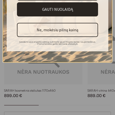
GAUTI NUOLAIDĄ
Kolekcijos modeliai
Ne, mokėsiu pilną kainą
Įvesdami savo el.pašto adresą sutinkate gauti Magrės baldai naujienlaiškius.
Prenumeratos galite bet kada atsisakyti.
SARAH kosmetinis staliukas 1170x460
SARAH vitrina 64
899.00 €
889.00 €