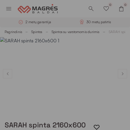
0
0
2 metų garantija
30 metų patirtis
Pagrindinis
Spintos
Spintos su varstomomis durimis
SARAH spint
SARAH spinta 2160x600