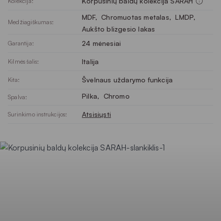
Korpusinių baldų kolekcija SARAH
Kolekcija:
MDF
, 
Chromuotas metalas
, 
LMDP
, 
Medžiagiškumas:
Aukšto blizgesio lakas
24 mėnesiai
Garantija:
Italija
Kilmės šalis:
Švelnaus uždarymo funkcija
Kita:
Pilka
, 
Chromo
Spalva:
Atsisiųsti
Surinkimo instrukcijos: