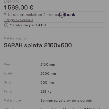
SABGRAR04
1 569.00 €
Pirk šiandien, mokėk po 3 mėn. su
Lizingo skaičiuoklė
Pristatysime per 44 k.d.
Prekės aprašymas
SARAH spinta 2160x600
2160 mm
Plotis:
2300 mm
Aukštis:
600 mm
Gylis:
228 kg
Svoris:
Spintos su varstomomis durimis
Prekės grupė: