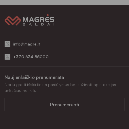
info@magre.lt
+370 634 85000
Naujienlaiškio prenumerata
Noriu gauti išskirtinius pasiūlymus bei sužinoti apie akcijas
anksčiau nei kiti.
Prenumeruoti