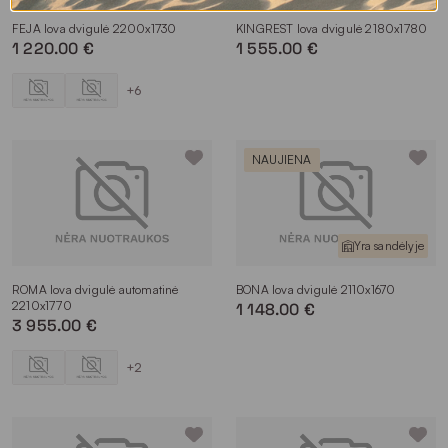
FEJA lova dvigulė 2200x1730
KINGREST lova dvigulė 2180x1780
1 220.00 €
1 555.00 €
+6
NAUJIENA
Yra sandėlyje
ROMA lova dvigulė automatinė
BONA lova dvigulė 2110x1670
2210x1770
1 148.00 €
3 955.00 €
+2