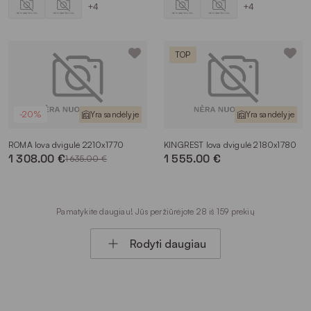
+4
+4
TOP
-20%
Yra sandėlyje
Yra sandėlyje
ROMA lova dvigulė 2210x1770
KINGREST lova dvigulė 2180x1780
1 308.00 €
1 555.00 €
1 635.00 €
Pamatykite daugiau! Jūs peržiūrėjote 28 iš 159 prekių
Rodyti daugiau