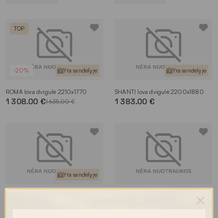
TOP
-20%
Yra sandėlyje
Yra sandėlyje
ROMA lova dvigulė 2210x1770
SHANTI lova dvigulė 2200x1880
1 308.00 €
1 383.00 €
1 635.00 €
Yra sandėlyje
RIČI lova dvigulė 2300x1840
FEJA lova dvigulė 2200x1730
1 320.00 €
1 220.00 €