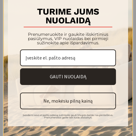
+6
TURIME JUMS
NUOLAIDĄ
Prenumeruokite ir gaukite išskirtinius
pasiūlymus, VIP nuolaidas bei pirmieji
sužinokite apie išpardavimus.
FEJA lova dvigulė 2200x1730
FEJA lova dvigulė 2200x1730
1 220.00 €
1 220.00 €
GAUTI NUOLAIDĄ
+6
+6
Ne, mokėsiu pilną kainą
Įvesdami savo el.pašto adresą sutinkate gauti Magrės baldai naujienlaiškius.
Prenumeratos galite bet kada atsisakyti.
Yra sandėlyje