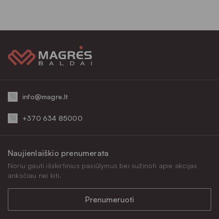
info@magre.lt
+370 634 85000
Naujienlaiškio prenumerata
Noriu gauti išskirtinius pasiūlymus bei sužinoti apie akcijas
anksčiau nei kiti.
Prenumeruoti