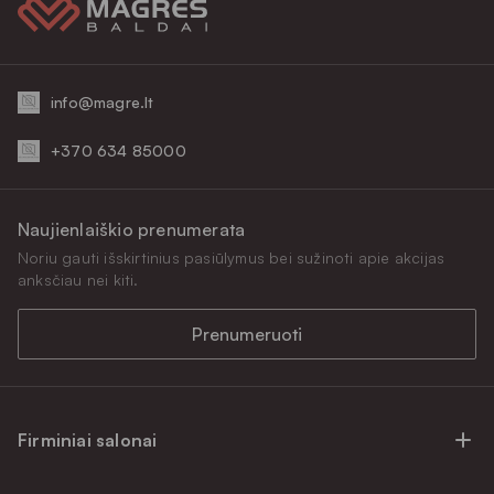
info@magre.lt
+370 634 85000
Naujienlaiškio prenumerata
Noriu gauti išskirtinius pasiūlymus bei sužinoti apie akcijas
anksčiau nei kiti.
Prenumeruoti
Firminiai salonai
Firminiai baldų salonai Vilniuje