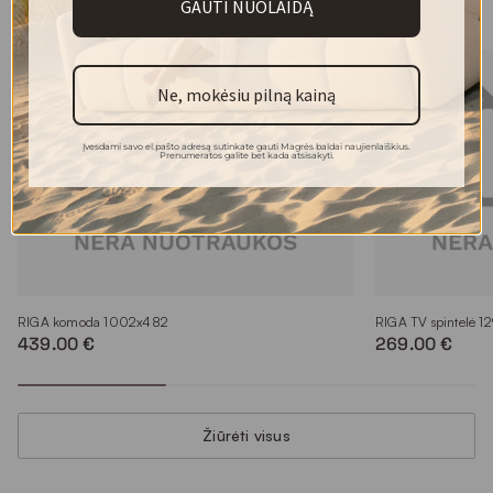
GAUTI NUOLAIDĄ
Kolekcijos modeliai
Ne, mokėsiu pilną kainą
Įvesdami savo el.pašto adresą sutinkate gauti Magrės baldai naujienlaiškius.
Prenumeratos galite bet kada atsisakyti.
RIGA komoda 1002x482
RIGA TV spintelė 
439.00 €
269.00 €
Žiūrėti visus