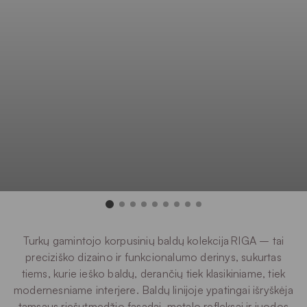
Turkų gamintojo korpusinių baldų kolekcija RIGA – tai
preciziško dizaino ir funkcionalumo derinys, sukurtas
tiems, kurie ieško baldų, derančių tiek klasikiniame, tiek
modernesniame interjere. Baldų linijoje ypatingai išryškėja
tamsaus riešutmedžio fasadai, metalo refleksai ir juodos