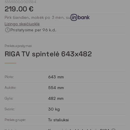
55555000001384
219.00 €
Pirk šiandien, mokėk po 3 mėn. su
Lizingo skaičiuoklė
Pristatysime per 96 k.d.
Prekės aprašymas
RIGA TV spintelė 643x482
643 mm
Plotis:
554 mm
Aukštis:
482 mm
Gylis:
30 kg
Svoris:
Tv staliukai
Prekės grupė: