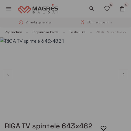
0
0
2 metų garantija
30 metų patirtis
Pagrindinis
Korpusiniai baldai
Tv staliukai
RIGA TV spintelė 643
RIGA TV spintelė 643x482