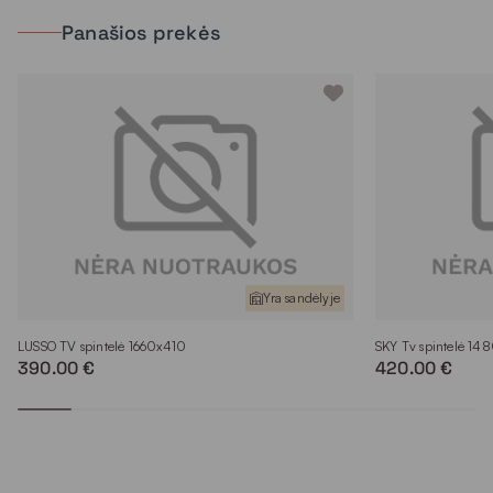
Panašios prekės
Yra sandėlyje
LUSSO TV spintelė 1660x410
SKY Tv spintelė 1
390.00 €
420.00 €