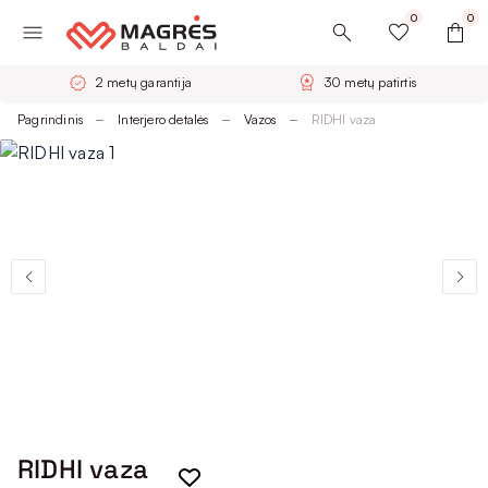
0
0
2 metų garantija
30 metų patirtis
Pagrindinis
Interjero detalės
Vazos
RIDHI vaza
RIDHI vaza