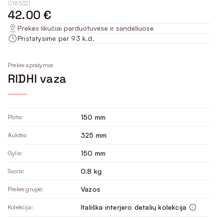
0185321
42.00 €
Prekės likučiai parduotuvėse ir sandėliuose
Pristatysime per 93 k.d.
Prekės aprašymas
RIDHI vaza
150 mm
Plotis:
325 mm
Aukštis:
150 mm
Gylis:
0.8 kg
Svoris:
Vazos
Prekės grupė:
Itališka interjero detalių kolekcija
Kolekcija: