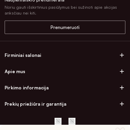
Noriu gauti išskirtinius pasiūlymus bei sužinoti apie akcijas
anksčiau nei kiti.
Prenumeruoti
Firminiai salonai
Firminiai baldų salonai Vilniuje
Apie mus
Firminiai baldų salonai Kaune
Apie mus
Firminiai salonai Klaipėdoje
Pirkimo informacija
Karjera
Firminiai baldų salonai Alytuje
Privatumo politika
Atsiliepimai
Prekių priežiūra ir garantija
Prekių atsiėmimo punktai
Pirkimo sąlygos
Parama
Garantinio aptarnavimo užklausa
Apmokėjimo sąlygos
Kontaktai
Baldo kokybės priežiūros vadovas
Pristatymo sąlygos