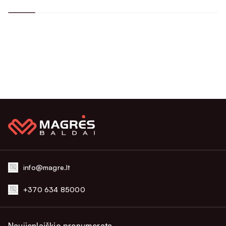
info@magre.lt
+370 634 85000
Naujienlaiškio prenumerata