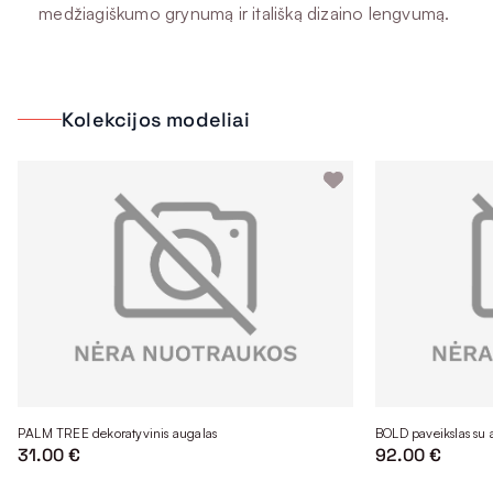
medžiagiškumo grynumą ir itališką dizaino lengvumą.
Kolekcijos modeliai
PALM TREE dekoratyvinis augalas
BOLD paveikslas su 
31.00 €
92.00 €