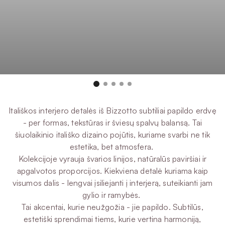
Itališkos interjero detalės iš Bizzotto subtiliai papildo erdvę
- per formas, tekstūras ir šviesų spalvų balansą. Tai
šiuolaikinio itališko dizaino pojūtis, kuriame svarbi ne tik
estetika, bet atmosfera.
Kolekcijoje vyrauja švarios linijos, natūralūs paviršiai ir
apgalvotos proporcijos. Kiekviena detalė kuriama kaip
visumos dalis - lengvai įsiliejanti į interjerą, suteikianti jam
gylio ir ramybės.
Tai akcentai, kurie neužgožia - jie papildo. Subtilūs,
estetiški sprendimai tiems, kurie vertina harmoniją,