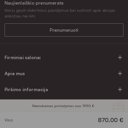
Naujienlaiškio prenumerata
Noriu gauti išskirtinius pasiūlymus bei sužinoti apie akcijas
anksčiau nei kiti.
Prenumeruoti
Firminiai salonai
Firminiai baldų salonai Vilniuje
Apie mus
Firminiai baldų salonai Kaune
Apie mus
Firminiai salonai Klaipėdoje
Pirkimo informacija
Karjera
Firminiai baldų salonai Alytuje
Privatumo politika
Atsiliepimai
Prekių priežiūra ir garantija
Nemokamas pristatymas nuo 1990 €
Prekių atsiėmimo punktai
Pirkimo sąlygos
Parama
Garantinio aptarnavimo užklausa
870.00 €
Apmokėjimo sąlygos
Viso
Kontaktai
Baldo kokybės priežiūros vadovas