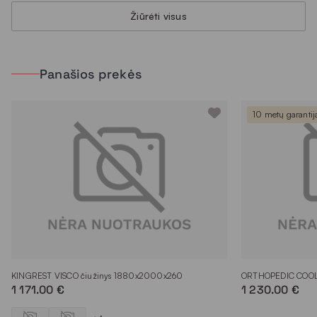
Žiūrėti visus
Panašios prekės
10 metų garantij
KINGREST VISCO čiužinys 1880x2000x260
ORTHOPEDIC COOL
1 171.00 €
1 230.00 €