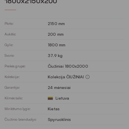
1800x2150x200
2150 mm
Plotis:
200 mm
Aukštis:
1800 mm
Gylis:
37.9 kg
Svoris:
Čiužiniai 1800x2000
Prekės grupė:
Kolekcija ČIUŽINIAI
Kolekcija:
24 mėnesiai
Garantija:
Lietuva
Kilmės šalis:
Kietas
Minkštumo lygis:
Spyruoklinis
Čiužinio branduolys: