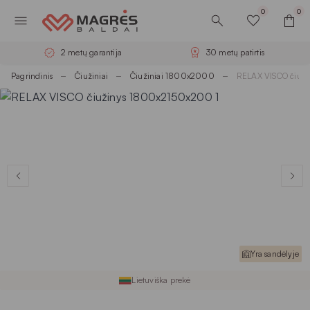
0
0
2 metų garantija
30 metų patirtis
Pagrindinis
Čiužiniai
Čiužiniai 1800x2000
RELAX VISCO čiuž
Yra sandėlyje
Lietuviška prekė