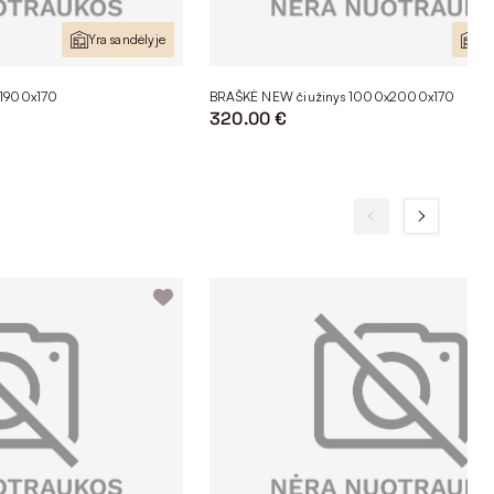
Yra sandėlyje
Yr
x1900x170
BRAŠKĖ NEW čiužinys 1000x2000x170
320.00 €