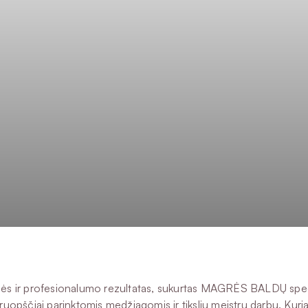
ybės ir profesionalumo rezultatas, sukurtas MAGRĖS BALDŲ speci
uopščiai parinktomis medžiagomis ir tiksliu meistrų darbu. Kuri