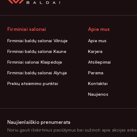
Firminiai salonai
Apie mus
Firminiai baldų salonai Vilniuje
Apie mus
Firminiai baldų salonai Kaune
Karjera
Firminiai salonai Klaipėdoje
Atsiliepimai
Firminiai baldų salonai Alytuje
Parama
Prekių atsiėmimo punktai
Kontaktai
Naujienos
Naujienlaiškio prenumerata
Noriu gauti išskirtinius pasiūlymus bei sužinoti apie akcijas anksč