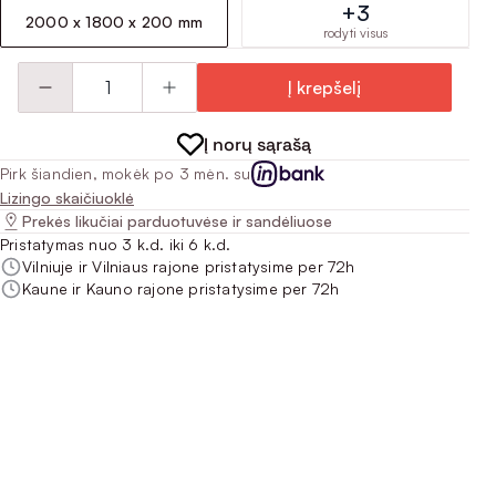
+3
2000 x 1800 x 200 mm
rodyti visus
Į krepšelį
Į norų sąrašą
Pirk šiandien, mokėk po 3 mėn. su
Lizingo skaičiuoklė
Prekės likučiai parduotuvėse ir sandėliuose
Pristatymas nuo 3 k.d. iki 6 k.d.
Vilniuje ir Vilniaus rajone pristatysime per 72h
Kaune ir Kauno rajone pristatysime per 72h