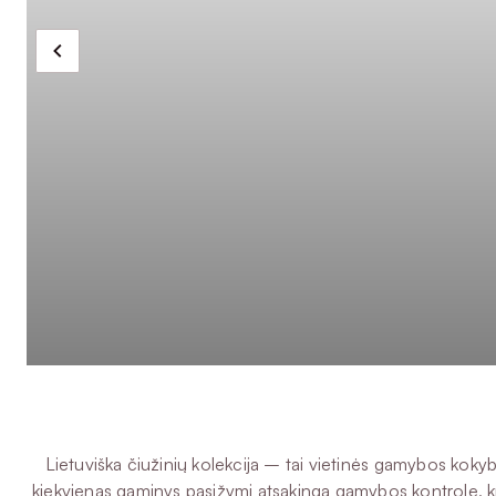
Lietuviška čiužinių kolekcija – tai vietinės gamybos kok
kiekvienas gaminys pasižymi atsakinga gamybos kontrole, kr