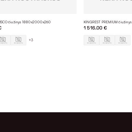
ISCO čiužinys 1880x2000x260
KINGREST PREMIUM čiužiny
€
1 516.00 €
+3