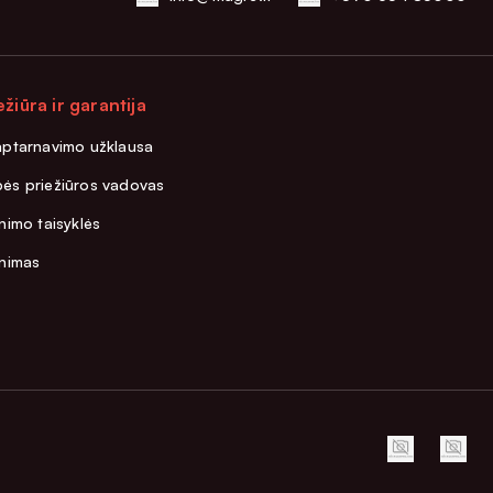
ežiūra ir garantija
aptarnavimo užklausa
ės priežiūros vadovas
nimo taisyklės
inimas