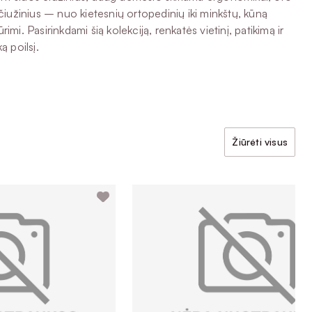
 čiužinius – nuo kietesnių ortopedinių iki minkštų, kūną
mi. Pasirinkdami šią kolekciją, renkatės vietinį, patikimą ir
ą poilsį.
Žiūrėti visus