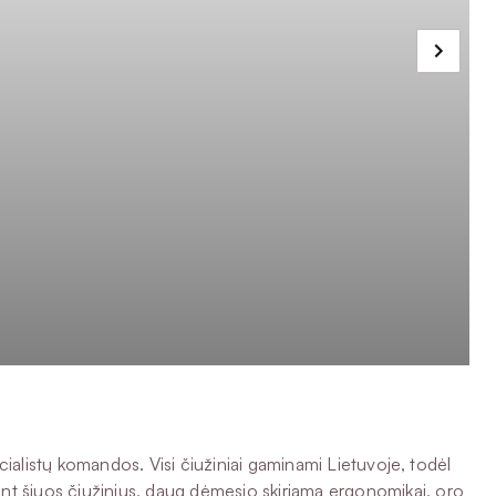
alistų komandos. Visi čiužiniai gaminami Lietuvoje, todėl
ant šiuos čiužinius, daug dėmesio skiriama ergonomikai, oro