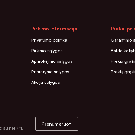
Pirkimo informacija
Prekių pri
Privatumo politika
Garantinio 
Pirkimo sąlygos
Baldo kokyb
Apmokėjimo sąlygos
Prekių grąži
Pristatymo sąlygos
Prekių grąž
Akcijų sąlygos
Prenumeruoti
iau nei kiti.