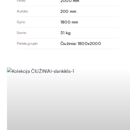
2000 mm
Plotis:
200 mm
Aukštis:
1800 mm
Gylis:
31 kg
Svoris:
Čiužiniai 1800x2000
Prekės grupė: