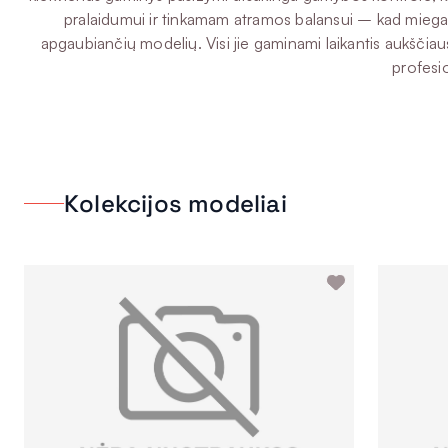
pralaidumui ir tinkamam atramos balansui – kad miegas b
apgaubiančių modelių. Visi jie gaminami laikantis aukščiausi
profesio
Kolekcijos modeliai