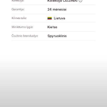
Kolekcija ČIUŽINIAI
Kolekcija:
24 mėnesiai
Garantija:
Lietuva
Kilmės šalis:
Kietas
Minkštumo lygis:
Spyruoklinis
Čiužinio branduolys: