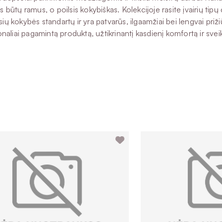
ūtų ramus, o poilsis kokybiškas. Kolekcijoje rasite įvairių tipų
ų kokybės standartų ir yra patvarūs, ilgaamžiai bei lengvai prižiūri
naliai pagamintą produktą, užtikrinantį kasdienį komfortą ir sveik