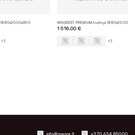
s 1880x2000x300
KINGREST PREMIUM čiužinys 1880x2000x3
1 516.00 €
+3
+3
info@magre.lt
+370 634 85000