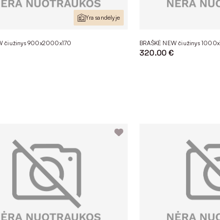
Yra sandėlyje
 čiužinys 900x2000x170
BRAŠKĖ NEW čiužinys 1000
€
320.00 €