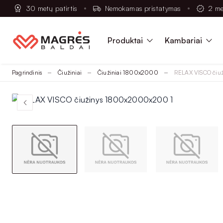
30 metų patirtis
Nemokamas pristatymas
2 me
Produktai
Kambariai
Pagrindinis
Čiužiniai
Čiužiniai 1800x2000
RELAX VISCO či