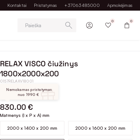
Kontaktai
Pristatymas
+37063485000
Apmokėjimas
0
0
Paieška
RELAX VISCO čiužinys
1800x2000x200
0157RELAXV18001
Nemokamas pristatymas
nuo 1990 €
830.00 €
Matmenys (I x P x A) mm
2000 x 1400 x 200 mm
2000 x 1600 x 200 mm