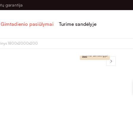
tų garantija
Gimtadienio pasiūlymai
Turime sandėlyje
užinys 1800x2000x200
Lietuviška prekė
Yra sandėlyje