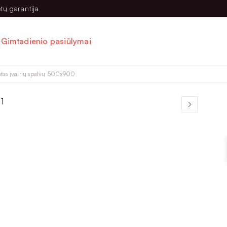
tų garantija
Gimtadienio pasiūlymai
etas įvairių spalvų 500x900