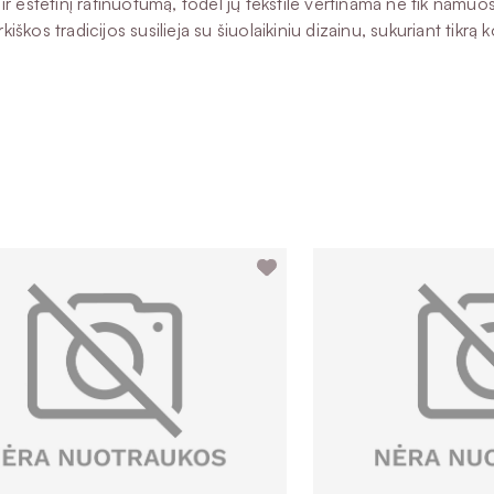
stetinį rafinuotumą, todėl jų tekstilė vertinama ne tik namuos
kiškos tradicijos susilieja su šiuolaikiniu dizainu, sukuriant tikrą