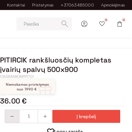
Kontaktai
Pristatymas
+37063485000
Apmokėjimas
0
0
Paieška
PITIRCIK rankšluosčių kompletas
įvairių spalvų 500x900
0165RANKOMPPIT01
Nemokamas pristatymas
nuo 1990 €
36.00 €
Į krepšelį
Į norų sąrašą