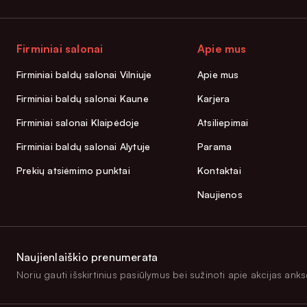
Firminiai salonai
Apie mus
Firminiai baldų salonai Vilniuje
Apie mus
Firminiai baldų salonai Kaune
Karjera
Firminiai salonai Klaipėdoje
Atsiliepimai
Firminiai baldų salonai Alytuje
Parama
Prekių atsiėmimo punktai
Kontaktai
Naujienos
Naujienlaiškio prenumerata
Noriu gauti išskirtinius pasiūlymus bei sužinoti apie akcijas anksč