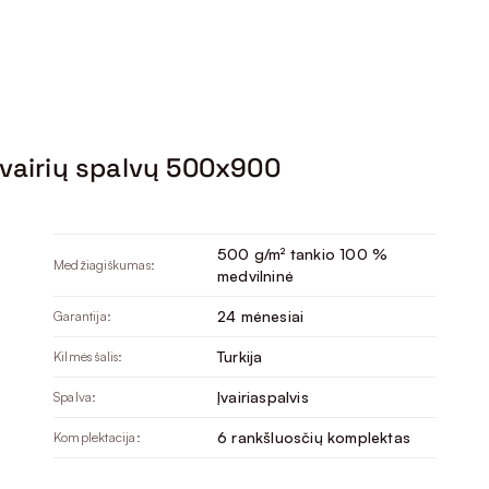
įvairių spalvų 500x900
500 g/m² tankio 100 %
Medžiagiškumas:
medvilninė
24 mėnesiai
Garantija:
Turkija
Kilmės šalis:
Įvairiaspalvis
Spalva:
6 rankšluosčių komplektas
Komplektacija: