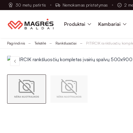
30 metų patirtis
Nemokamas pristatymas
2 me
Produktai
Kambariai
Pagrindinis
Tekstilė
Rankšluosčiai
PITIRCIK rankšluosčių kompl