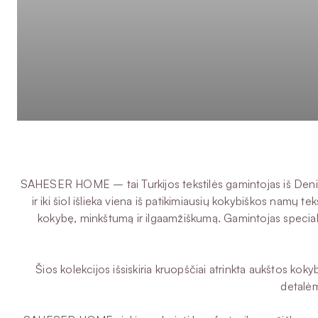
SAHESER HOME – tai Turkijos tekstilės gamintojas iš Denizl
ir iki šiol išlieka viena iš patikimiausių kokybiškos nam
kokybę, minkštumą ir ilgaamžiškumą. Gamintojas specia
Šios kolekcijos išsiskiria kruopščiai atrinkta aukštos kok
detalėm