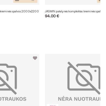
 kreminės spalvos 2000x2200
JASMIN patalynės komplektas kreminės spalv
94.00 €