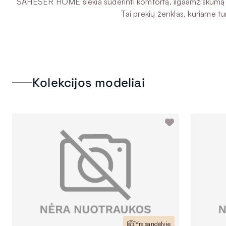
SAHESER HOME siekia suderinti komfortą, ilgaamžiškumą ir e
Tai prekių ženklas, kuriame tur
Kolekcijos modeliai
Yra sandėlyje