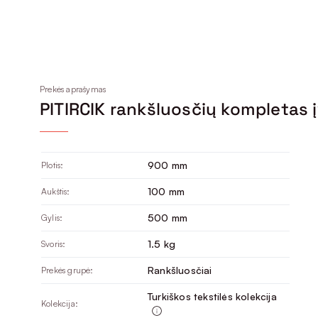
Prekės aprašymas
PITIRCIK rankšluosčių kompletas 
900 mm
Plotis:
100 mm
Aukštis:
500 mm
Gylis:
1.5 kg
Svoris:
Rankšluosčiai
Prekės grupė:
Turkiškos tekstilės kolekcija
Kolekcija: