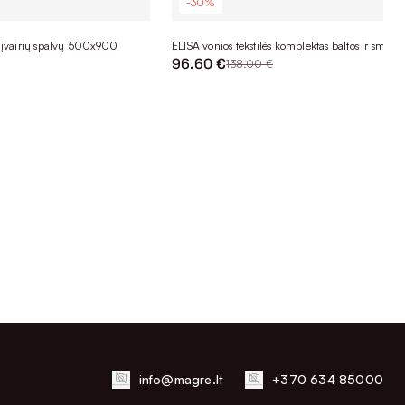
-30%
 įvairių spalvų 500x900
ELISA vonios tekstilės komplektas baltos ir smėlin
96.60 €
138.00 €
info@magre.lt
+370 634 85000