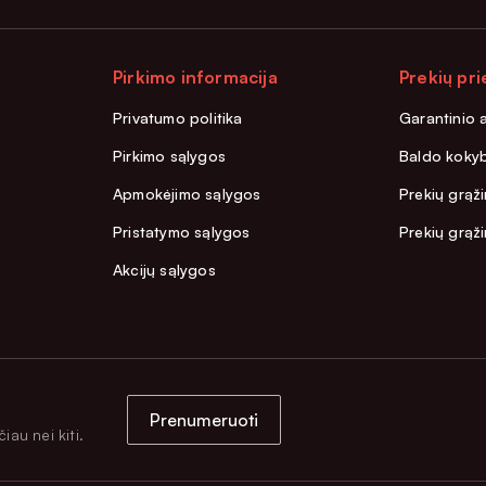
Pirkimo informacija
Prekių pri
Privatumo politika
Garantinio 
Pirkimo sąlygos
Baldo kokyb
Apmokėjimo sąlygos
Prekių grąži
Pristatymo sąlygos
Prekių grąž
Akcijų sąlygos
Prenumeruoti
iau nei kiti.