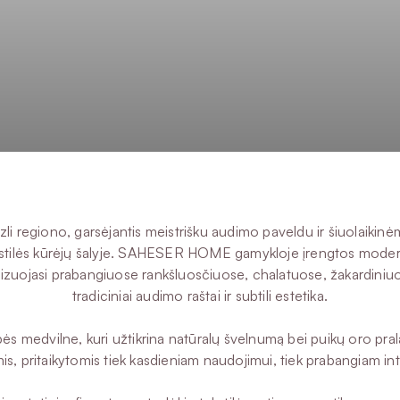
i regiono, garsėjantis meistrišku audimo paveldu ir šiuolaikin
ų tekstilės kūrėjų šalyje. SAHESER HOME gamykloje įrengtos modern
lizuojasi prabangiuose rankšluosčiuose, chalatuose, žakardiniu
tradiciniai audimo raštai ir subtili estetika.
ybės medvilne, kuri užtikrina natūralų švelnumą bei puikų oro pra
is, pritaikytomis tiek kasdieniam naudojimui, tiek prabangiam int