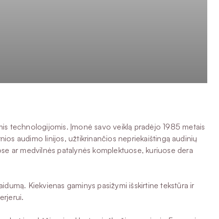
ėmis technologijomis. Įmonė savo veiklą pradėjo 1985 metais
ios audimo linijos, užtikrinančios nepriekaištingą audinių
ose ar medvilnės patalynės komplektuose, kuriuose dera
laidumą. Kiekvienas gaminys pasižymi išskirtine tekstūra ir
erjerui.