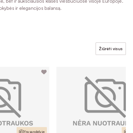
e, bet ir aukščiausios klasės viešbučiuose visoje Europoje.
 kokybės ir elegancijos balansą.
Žiūrėti visus
Yra sandėlyje
Yr