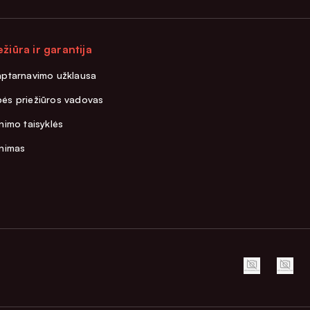
ežiūra ir garantija
aptarnavimo užklausa
ės priežiūros vadovas
nimo taisyklės
inimas