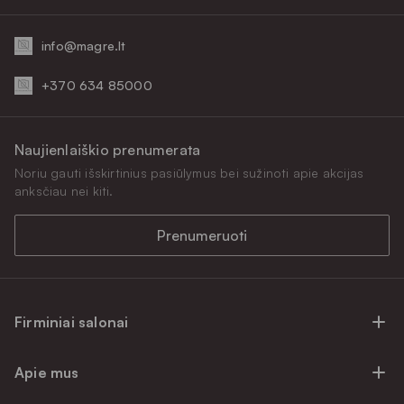
info@magre.lt
+370 634 85000
Naujienlaiškio prenumerata
Noriu gauti išskirtinius pasiūlymus bei sužinoti apie akcijas
anksčiau nei kiti.
Prenumeruoti
Firminiai salonai
Firminiai baldų salonai Vilniuje
Apie mus
Firminiai baldų salonai Kaune
Apie mus