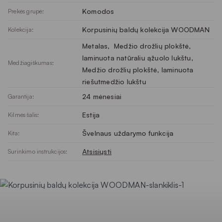
Komodos
Prekės grupė:
Korpusinių baldų kolekcija WOODMAN
Kolekcija:
Metalas
, 
Medžio drožlių plokštė,
laminuota natūraliu ąžuolo lukštu
, 
Medžiagiškumas:
Medžio drožlių plokštė, laminuota
riešutmedžio lukštu
24 mėnesiai
Garantija:
Estija
Kilmės šalis:
Švelnaus uždarymo funkcija
Kita:
Atsisiųsti
Surinkimo instrukcijos: