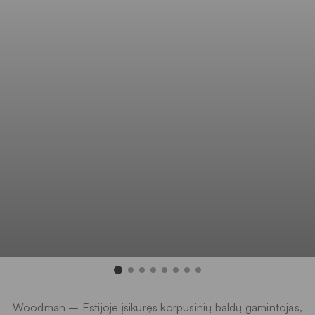
Woodman – Estijoje įsikūręs korpusinių baldų gamintojas,