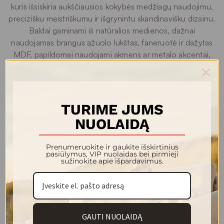
kuris išsiskiria aukščiausios kokybės medžiagų naudojimu,
precizišku meistriškumu ir išgrynintu skandinavišku dizainu.
Baldai gaminami iš natūralios medienos, dažnai
naudojamas brangus ąžuolo lukštas, faneruotė ir dažytas
MDF, papildomai naudojami akmens ar metalo akcentai,
kurie suteikia konstrukcijoms tvirtumo ir vizualinio
charakterio. Šios medžiagos garantuoja ilgaamžiškumą,
stabilumą ir natūralų estetinį pojūtį, todėl Woodman baldai
priklauso aukščiausiam kokybės segmentui.
TURIME JUMS
NUOLAIDĄ
Asortimentas yra platus ir apima tiek klasikinius sprendimus
– spinteles, komodas, lentynas, stalus, tiek modernias
Prenumeruokite ir gaukite išskirtinius
svetainės sistemas, modulines spintas ir komplektus,
pasiūlymus, VIP nuolaidas bei pirmieji
sužinokite apie išpardavimus.
leidžiančius sudaryti harmoningą interjerą visame būste.
Ergonomiškos formos, subtilūs dizaino akcentai ir
modulinių elementų lankstumas suteikia galimybę baldus
pritaikyti tiek mažoms, tiek erdvioms patalpoms. Platus
asortimentas leidžia tiksliai suderinti baldus su interjeru, o
GAUTI NUOLAIDĄ
kruopščiai atrinktos medžiagos ir solidi konstrukcija