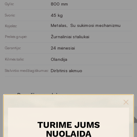
800 mm
Gylis:
45 kg
Svoris:
Metalas
, 
Su sukimosi mechanizmu
Kojelės:
Žurnaliniai staliukai
Prekės grupė:
24 mėnesiai
Garantija:
Olandija
Kilmės šalis:
Dirbtinis akmuo
Stalviršio medžiagiškumas:
Panašios prekės
TURIME JUMS
NUOLAIDĄ