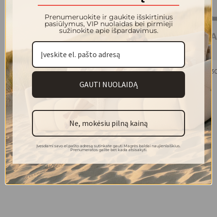
Prenumeruokite ir gaukite išskirtinius
pasiūlymus, VIP nuolaidas bei pirmieji
sužinokite apie išpardavimus.
LEANDER staliukas 800x800
SARAH staliukas 1
474.00 €
449.00 €
GAUTI NUOLAIDĄ
Ne, mokėsiu pilną kainą
Įvesdami savo el.pašto adresą sutinkate gauti Magrės baldai naujienlaiškius.
Prenumeratos galite bet kada atsisakyti.