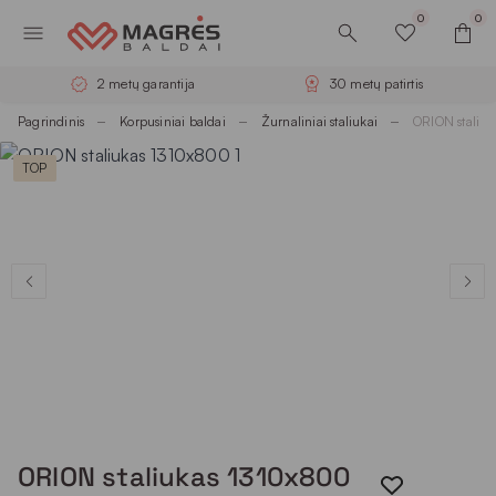
0
0
2 metų garantija
30 metų patirtis
Pagrindinis
Korpusiniai baldai
Žurnaliniai staliukai
ORION staliu
TOP
ORION staliukas 1310x800