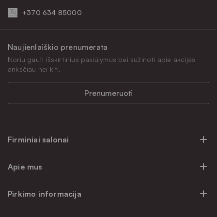
+370 634 85000
Naujienlaiškio prenumerata
Noriu gauti išskirtinius pasiūlymus bei sužinoti apie akcijas
anksčiau nei kiti.
Prenumeruoti
Firminiai salonai
Firminiai baldų salonai Vilniuje
Apie mus
Firminiai baldų salonai Kaune
Apie mus
Firminiai salonai Klaipėdoje
Pirkimo informacija
Karjera
Firminiai baldų salonai Alytuje
Privatumo politika
Atsiliepimai