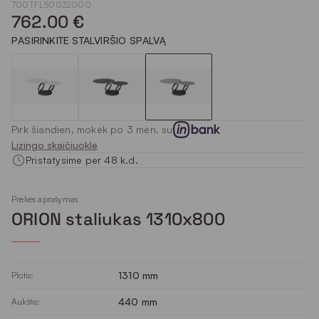
700TFL50032000
762.00 €
PASIRINKITE STALVIRŠIO SPALVĄ
Pirk šiandien, mokėk po 3 mėn. su
Lizingo skaičiuoklė
Pristatysime per 48 k.d.
Prekės aprašymas
ORION staliukas 1310x800
1310 mm
Plotis:
440 mm
Aukštis: